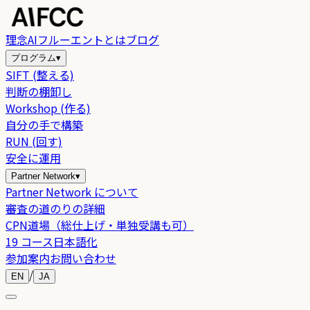
理念
AIフルーエントとは
ブログ
プログラム
▾
SIFT (整える)
判断の棚卸し
Workshop (作る)
自分の手で構築
RUN (回す)
安全に運用
Partner Network
▾
Partner Network について
審査の道のりの詳細
CPN道場（総仕上げ・単独受講も可）
19 コース日本語化
参加案内
お問い合わせ
/
EN
JA