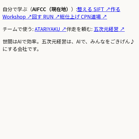
自分で学ぶ（
AIFCC（現在地）
）:
整える SIFT
↗
作る
Workshop
↗
回す RUN
↗
総仕上げ CPN道場
↗
チームで使う:
ATARIYAKU ↗
伴走を頼む:
五次元経営 ↗
世間はAIで効率。五次元経営は、AIで、みんなをごきげん♪
にする会社です。