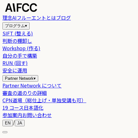
理念
AIフルーエントとは
ブログ
プログラム
▾
SIFT (整える)
判断の棚卸し
Workshop (作る)
自分の手で構築
RUN (回す)
安全に運用
Partner Network
▾
Partner Network について
審査の道のりの詳細
CPN道場（総仕上げ・単独受講も可）
19 コース日本語化
参加案内
お問い合わせ
/
EN
JA