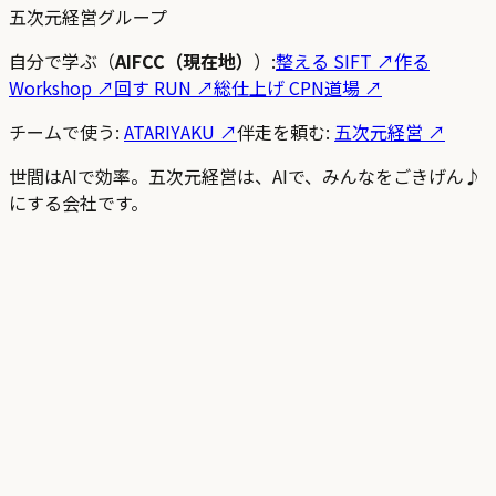
五次元経営グループ
自分で学ぶ（
AIFCC（現在地）
）:
整える SIFT
↗
作る
Workshop
↗
回す RUN
↗
総仕上げ CPN道場
↗
チームで使う:
ATARIYAKU ↗
伴走を頼む:
五次元経営 ↗
世間はAIで効率。五次元経営は、AIで、みんなをごきげん♪
にする会社です。