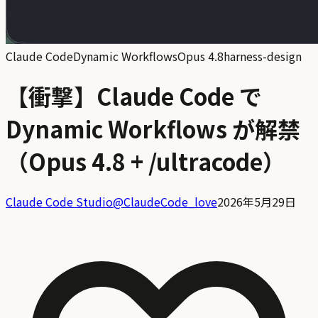
Claude Code
Dynamic Workflows
Opus 4.8
harness-design
【衝撃】Claude Code で
Dynamic Workflows が解禁
（Opus 4.8 + /ultracode）
Claude Code Studio
@
ClaudeCode_love
2026年5月29日