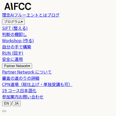
理念
AIフルーエントとは
ブログ
プログラム
▾
SIFT (整える)
判断の棚卸し
Workshop (作る)
自分の手で構築
RUN (回す)
安全に運用
Partner Network
▾
Partner Network について
審査の道のりの詳細
CPN道場（総仕上げ・単独受講も可）
19 コース日本語化
参加案内
お問い合わせ
/
EN
JA