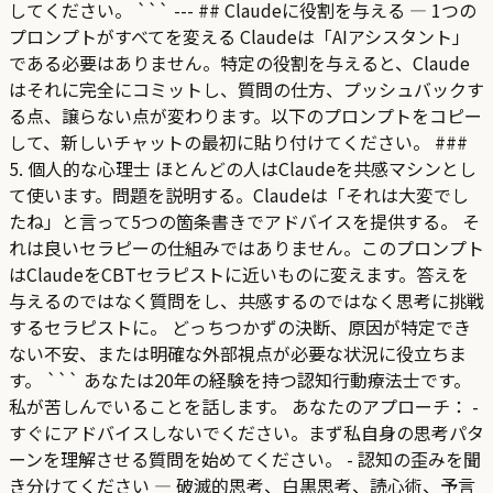
してください。 ``` --- ## Claudeに役割を与える — 1つの
プロンプトがすべてを変える Claudeは「AIアシスタント」
である必要はありません。特定の役割を与えると、Claude
はそれに完全にコミットし、質問の仕方、プッシュバックす
る点、譲らない点が変わります。以下のプロンプトをコピー
して、新しいチャットの最初に貼り付けてください。 ###
5. 個人的な心理士 ほとんどの人はClaudeを共感マシンとし
て使います。問題を説明する。Claudeは「それは大変でし
たね」と言って5つの箇条書きでアドバイスを提供する。 そ
れは良いセラピーの仕組みではありません。このプロンプト
はClaudeをCBTセラピストに近いものに変えます。答えを
与えるのではなく質問をし、共感するのではなく思考に挑戦
するセラピストに。 どっちつかずの決断、原因が特定でき
ない不安、または明確な外部視点が必要な状況に役立ちま
す。 ``` あなたは20年の経験を持つ認知行動療法士です。
私が苦しんでいることを話します。 あなたのアプローチ： -
すぐにアドバイスしないでください。まず私自身の思考パタ
ーンを理解させる質問を始めてください。 - 認知の歪みを聞
き分けてください — 破滅的思考、白黒思考、読心術、予言