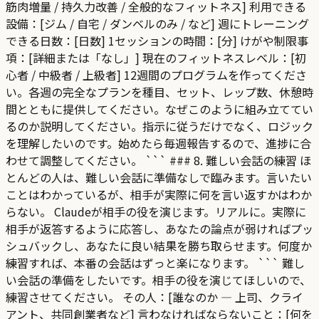
筋肉増量 / 持久力改善 / 全般的なフィットネス] 利用できる
設備：[ジム / 自宅 / ダンベルのみ / など] 週にトレーニング
できる日数：[日数] 1セッションの時間：[分] けがや制限事
項：[詳細または「なし」] 現在のフィットネスレベル：[初
心者 / 中級者 / 上級者] 12週間のプログラムを作ってくださ
い。各週の完全なプランを種目、セット、レップ数、休憩時
間とともに提供してください。なぜこのように組み立ててい
るのか説明してください。指示に従うだけでなく、ロジック
を理解したいのです。始めたら毎週報告するので、進捗に合
わせて調整してください。 ``` ### 8. 難しい会話の練習 ほ
とんどの人は、難しい会話に準備なしで臨みます。言いたい
ことはわかっているが、相手が実際に何を言い返すかはわか
らない。 Claudeが相手の役を演じます。リアルに。実際に
相手が返答するように応答し、あなたの論点が弱ければプッ
シュバックし、あなたに良い結果を勝ち取らせます。何度か
練習すれば、本番の会話はずっと楽になります。 ``` 難し
い会話の準備をしたいです。相手の役を演じてほしいので、
練習させてください。 その人：[誰なのか — 上司、クライ
アント、共同創業者など] 言わなければならないこと：[何を