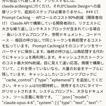
分の会話で代替します。 アクセスするには、
claude.ai/designに行くだけ。それがClaude Designへの直
接リンクで、追加のステップは必要ありません。 ### 17.
Prompt Caching — APIコールのコスト90%削減（開発者向
け） Claude APIで構築している開発者向け。リクエストに
大きな繰り返しコンテキストブロックが含まれている場合
— 長いシステムプロンプト、参照ドキュメント、コードベ
ース — 毎回の呼び出しで同じトークンを再処理するコスト
を払っています。 Prompt Cachingはそのコンテンツをサー
バーサイドに保存します。後続の呼び出しは再処理する代わ
りにキャッシュを再利用します。キャッシュされたトークン
のコスト最大90%削減。目に見えて速い応答。規模で構築し
ていて、これを使っていないなら、大量のお金をテーブルに
残しています。 キャッシュしたいコンテンツブロックに
`"cache_control": {"type": "ephemeral"}`を追加してくだ
さい。キャッシュは5分間持続し、使用するたびにタイマー
がリセットされます。システムプロンプト、大きなドキュメ
ント、ツール定義に有効です。 ```json { "model":
"claude-opus-4-6", "system": [ { "type": "text", "text": "