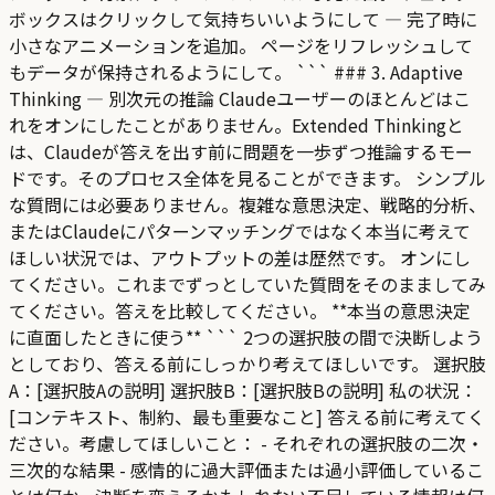
ボックスはクリックして気持ちいいようにして — 完了時に
小さなアニメーションを追加。 ページをリフレッシュして
もデータが保持されるようにして。 ``` ### 3. Adaptive
Thinking — 別次元の推論 Claudeユーザーのほとんどはこ
れをオンにしたことがありません。Extended Thinkingと
は、Claudeが答えを出す前に問題を一歩ずつ推論するモー
ドです。そのプロセス全体を見ることができます。 シンプル
な質問には必要ありません。複雑な意思決定、戦略的分析、
またはClaudeにパターンマッチングではなく本当に考えて
ほしい状況では、アウトプットの差は歴然です。 オンにし
てください。これまでずっとしていた質問をそのまましてみ
てください。答えを比較してください。 **本当の意思決定
に直面したときに使う** ``` 2つの選択肢の間で決断しよう
としており、答える前にしっかり考えてほしいです。 選択肢
A：[選択肢Aの説明] 選択肢B：[選択肢Bの説明] 私の状況：
[コンテキスト、制約、最も重要なこと] 答える前に考えてく
ださい。考慮してほしいこと： - それぞれの選択肢の二次・
三次的な結果 - 感情的に過大評価または過小評価しているこ