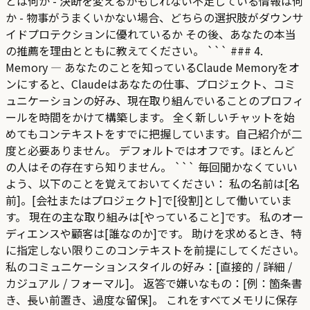
とは何か - 決断を変えるかもしれない不足している情報は何
か - 物事がうまくいかない場合、どちらの選択肢がダウンサ
イドプロテクションに優れているか その後、あなたの本当
の推薦を理由とともに教えてください。 ``` ### 4.
Memory — あなたのことを知っているClaude Memoryをオ
ンにすると、Claudeはあなたの仕事、プロジェクト、コミ
ュニケーションの好み、現在取り組んでいることのプロフィ
ールを時間をかけて構築します。 全く新しいチャットを始
めてもコンテキストをすでに把握しています。自己紹介が二
度と必要ありません。 デフォルトではオフです。ほとんど
の人はその存在すら知りません。 ``` 毎回聞かなくていい
よう、以下のことを覚えておいてください： 私の名前は[名
前]。[会社またはプロジェクト]で[役割]として働いていま
す。 現在の主な取り組みは[やっていること]です。 私のオー
ディエンスや顧客は[誰なのか]です。 助けを求めるとき、特
に指定しない限りこのコンテキストを前提にしてください。
私のコミュニケーションスタイルの好み：[直接的 / 詳細 /
カジュアル / フォーマル]。 返答で嫌いなもの：[例：箇条書
き、長い前置き、過度な留保]。 これをすべてメモリに保存