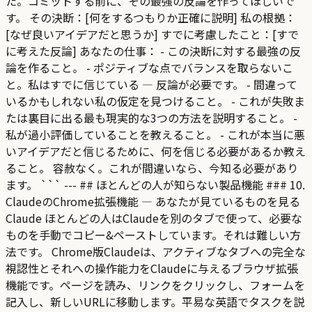
た。コミットする前に、その最強の反論を作ってほしいで
す。 その決断：[何をするつもりか正確に説明] 私の根拠：
[なぜ良いアイデアだと思うか] すでに考慮したこと：[すで
に考えた反論] あなたの仕事： - この決断に対する最強の反
論を作ること。 - ポジティブな点でバランスを取らないこ
と。私はすでに信じている — 反論が必要です。 - 間違って
いるかもしれない私の仮定を見つけること。 - これが失敗ま
たは裏目に出る最も現実的な3つの方法を説明すること。 -
私が過小評価していることを教えること。 - これが本当に悪
いアイデアだと信じるために、何を信じる必要があるか教え
ること。 容赦なく。これが間違いなら、今知る必要があり
ます。 ``` --- ## ほとんどの人が知らない製品機能 ### 10.
ClaudeのChrome拡張機能 — あなたが見ているものを見る
Claude ほとんどの人はClaudeを別のタブで使って、必要な
ものを手動でコピー&ペーストしています。それは難しい方
法です。 Chrome版Claudeは、アクティブなタブへの完全な
視認性とそれへの操作能力をClaudeに与えるブラウザ拡張
機能です。ページを読み、リンクをクリックし、フォームを
記入し、新しいURLに移動します。平易な英語でタスクを説