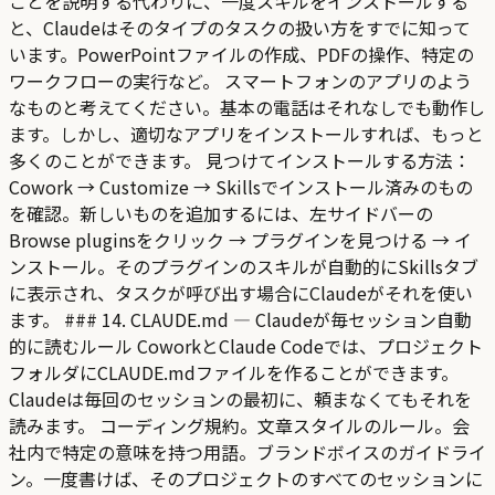
ことを説明する代わりに、一度スキルをインストールする
と、Claudeはそのタイプのタスクの扱い方をすでに知って
います。PowerPointファイルの作成、PDFの操作、特定の
ワークフローの実行など。 スマートフォンのアプリのよう
なものと考えてください。基本の電話はそれなしでも動作し
ます。しかし、適切なアプリをインストールすれば、もっと
多くのことができます。 見つけてインストールする方法：
Cowork → Customize → Skillsでインストール済みのもの
を確認。新しいものを追加するには、左サイドバーの
Browse pluginsをクリック → プラグインを見つける → イ
ンストール。そのプラグインのスキルが自動的にSkillsタブ
に表示され、タスクが呼び出す場合にClaudeがそれを使い
ます。 ### 14. CLAUDE.md — Claudeが毎セッション自動
的に読むルール CoworkとClaude Codeでは、プロジェクト
フォルダにCLAUDE.mdファイルを作ることができます。
Claudeは毎回のセッションの最初に、頼まなくてもそれを
読みます。 コーディング規約。文章スタイルのルール。会
社内で特定の意味を持つ用語。ブランドボイスのガイドライ
ン。一度書けば、そのプロジェクトのすべてのセッションに