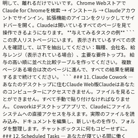
明して、離れるだけでいいです。 Chrome Webストアで
Claude for Chromeを検索 → インストール → Claudeアカウ
ントでサインイン。拡張機能のアイコンをクリックしてサイ
ドバーを開く。Claudeは開いているすべてのページを見て
操作できるようになります。 **与えてみるタスクの例** ```
この求人リストページにいます。 表示されているすべての求
人を確認して、以下を抽出してください：職種、会社名、給
与レンジ（表示されている場合）、主要な要件トップ3。 給
与の高い順に並べた比較テーブルを作ってください。 複数
ページある場合は次のページに進んで、すべての結果を網羅
するまで続けてください。 ``` ### 11. Claude Cowork —
あなたのデスクトップに住むClaude Web版Claudeはあなた
のコンピューターにアクセスできません。ファイルを見るこ
とができません。すべて手動で貼り付けなければなりませ
ん。 Coworkはデスクトップアプリで、Claudeにファイル
システムへの直接アクセスを与えます。実際のファイルを読
み込み、ドキュメントを編集し、新しいものを作り、フォル
ダを整理します。チャットボックスに何もコピーせずに。
### 12. Scheduled Tasks — あなたが寝ている間に働く