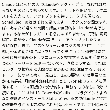
Claude ほとんどの人はClaudeをアクティブにしなければな
らないものとして扱っています。チャットを開いて、リクエ
ストを入力して、アウトプットを待って、タブを閉じる。
Scheduled Tasksはそれを変えます。一度タスクを設定すれ
ば、あなたが選んだ時間と頻度で自動的にClaudeが実行し
ます。あなたがトリガーする必要はありません。毎朝。毎月
曜日。毎時間。Claudeが実行して、アウトプットをフォル
ダに保存します。 **スケジュールタスクの説明例** ``` 毎
週月〜金の朝7:30に以下を行ってください： 1. 過去24時間
のAIと暗号資産のトップニュースを検索する 2. 最も重要な5
つのストーリーを選ぶ — 驚くべき、直感に反する、または
ビルダーや投資家に実際の影響がある話に注目する 3. 各ス
トーリーについて書く：見出し、2文の要約、なぜ重要なの
か 4. 結果を「brief-[date].md」として/briefsフォルダに保
存する トーンは直接的で分析的に。無駄なものなし。3分で
読める。 ``` ### 13. CoworkのSkills — プラグインのよう
な新機能のインストール SkillsはCowork内でClaudeに特定
の機能を与える事前構築された指示セットです。毎回必要な