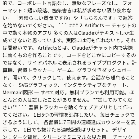
的で、コーポレート言語なし、無駄なフレーズなし。 フォ
ーマット：短い段落、箇条書きは私が求めない限り使わな
い。 「素晴らしい質問ですね」や「もちろんです」で返答
を始めないでください。 ``` ### 2. Artifacts — チャットの
中で動く本物のアプリ 多くの人はClaudeがテキストしか生
成できないと思っています。実際には何も作れないと。それ
は間違いです。 Artifactsとは、Claudeがチャット内で実際
に動くものを作ることです。コードをどこかにコピーするの
ではなく、サイドパネルに表示されるライブプロダクト。計
算機、習慣トラッカー、ゲーム、グラフ付きダッシュボー
ド。開いて、クリックして、使えます。会話から離れること
なく。 SVGグラフィック、インタラクティブなチャート、
Mermaid図形 — すべて対応。無料プランでも利用可能。ほ
とんどの人は試したことがありません。 **試してみてくだ
さい** ``` 習慣トラッカーを動くウェブアプリとして作っ
てください。 1日5つの習慣を追跡したい。 毎日チェックで
きるようにして。 各習慣に7日間の連続達成カウンターを表
示して。 1日でも抜けたら連続記録はリセット。 デザイ
ン：ダーク背景、クリーンでミニマルな見た目。 チェック