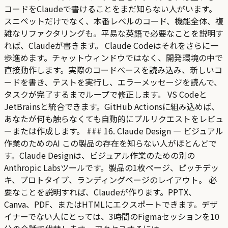
コードをClaudeで書けることをまだ知らない人がいます。
スニペットだけでなく、本番レベルのコード、機能全体、複
雑なリファクタリングも。平易な英語で必要なことを説明す
れば、Claudeが書きます。 Claude Codeはそれをさらに一
歩進めます。チャットウィンドウではなく、開発環境の中で
直接動作します。実際のコードベースを読み込み、新しいコ
ードを書き、テストを実行し、エラーメッセージを読んで、
タスクが完了するまでループで修正します。 VS Codeと
JetBrainsと統合できます。GitHub Actionsに組み込めば、
あなたが何も触らなくても自動的にプルリクエストをレビュ
ーまたは作成します。 ### 16. Claude Design — ビジュアル
作業のためのAI この製品の存在を知らない人がほとんどで
す。Claude Designは、ビジュアル作業のための別の
Anthropic Labsツールです。製品の1枚ページ、ピッチデッ
キ、プロトタイプ、ランディングページのレイアウト。 必
要なことを説明すれば、Claudeが作ります。PPTX、
Canva、PDF、またはHTMLにエクスポートできます。デザ
イナーでない人にとっては、3時間のFigmaセッションを10