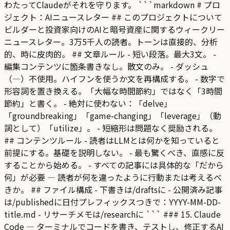
わたってClaudeがそれを守ります。 ```markdown # プロ
ジェクト：AIニュースレター ## このプロジェクトについて
ビルダーと投資家向けのAIと暗号資産に関するウィークリー
ニュースレター。3万5千人の読者。トーンは直接的、分析
的、時に皮肉的。 ## 文章ルール - 短い段落。最大3文。 -
編集コンテンツに箇条書きなし。散文のみ。 - ダッシュ
（—）不使用。ハイフンを使うか文を再構成する。 - 数字で
形容詞を置き換える。「大幅な時間節約」ではなく「3時間
節約」と書く。 - 絶対に使わない：「delve」
「groundbreaking」「game-changing」「leverage」（動
詞として）「utilize」。 - 短縮形は問題なく奨励される。
## コンテンツルール - 読者はLLMとは何かを知っていると
前提にする。基礎を説明しない。 - 最も驚くべき、直感に反
することから始める。 - すべての記事には具体的な「だから
何」が必要 — 読者が何を違ったように行動または考えるべ
きか。 ## ファイル構成 - 下書きは/draftsに - 公開済み記事
は/publishedに日付プレフィックスつきで：YYYY-MM-DD-
title.md - リサーチメモは/researchに ``` ### 15. Claude
Code — ターミナルでコードを書き、テストし、修正するAI