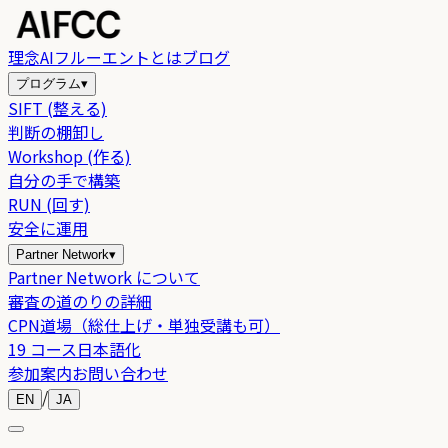
理念
AIフルーエントとは
ブログ
プログラム
▾
SIFT (整える)
判断の棚卸し
Workshop (作る)
自分の手で構築
RUN (回す)
安全に運用
Partner Network
▾
Partner Network について
審査の道のりの詳細
CPN道場（総仕上げ・単独受講も可）
19 コース日本語化
参加案内
お問い合わせ
/
EN
JA