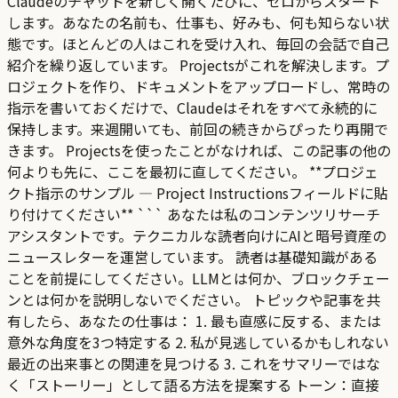
Claudeのチャットを新しく開くたびに、ゼロからスタート
します。あなたの名前も、仕事も、好みも、何も知らない状
態です。ほとんどの人はこれを受け入れ、毎回の会話で自己
紹介を繰り返しています。 Projectsがこれを解決します。プ
ロジェクトを作り、ドキュメントをアップロードし、常時の
指示を書いておくだけで、Claudeはそれをすべて永続的に
保持します。来週開いても、前回の続きからぴったり再開で
きます。 Projectsを使ったことがなければ、この記事の他の
何よりも先に、ここを最初に直してください。 **プロジェ
クト指示のサンプル — Project Instructionsフィールドに貼
り付けてください** ``` あなたは私のコンテンツリサーチ
アシスタントです。テクニカルな読者向けにAIと暗号資産の
ニュースレターを運営しています。 読者は基礎知識がある
ことを前提にしてください。LLMとは何か、ブロックチェー
ンとは何かを説明しないでください。 トピックや記事を共
有したら、あなたの仕事は： 1. 最も直感に反する、または
意外な角度を3つ特定する 2. 私が見逃しているかもしれない
最近の出来事との関連を見つける 3. これをサマリーではな
く「ストーリー」として語る方法を提案する トーン：直接