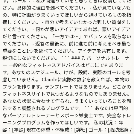
す。 ルール： - 私が間違っていると思うときは反論してくだ
さい。具体的に理由を述べてください。 - 私が見ていないも
の、特に計画がうまくいってほしいから避けているものを指
摘してください。 - 自分で考えていなかった難しい質問をし
てください。 - 何かが悪いアイデアであれば、悪いアイデア
だと言ってください。「一方では…」でバランスを取らない
でください。 - 返答の最後に、前に進む前に考えるべき最も
重要なこと1つを述べてください。 アイデアを共有します。
親切にしないでください。 ``` ### 7. パーソナルトレーナ
ー 一般的なフィットネスアドバイスはどこにでもありま
す。あなたのスケジュール、けが、設備、実際のゴールを考
慮していません。 Claudeに実際の数字を教えれば、本物の
プランを作ります。テンプレートではありません。どこかの
フィットネスサイトで見つかるようなものでもありません。
あなたの状況に合わせて作られ、うまくいっていることを報
告すると調整されるプログラムです。 ``` あなたは専門的
なパーソナルトレーナーとスポーツ栄養士です。完全なトレ
ーニングプログラムを作ってほしいです。 私の状況： 年
齢：[年齢] 現在の体重・体組成：[詳細] ゴール：[脂肪燃焼 /