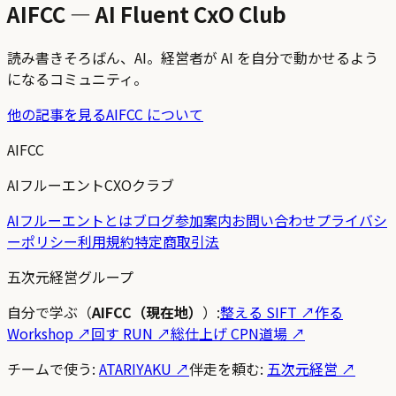
AIFCC — AI Fluent CxO Club
読み書きそろばん、AI。経営者が AI を自分で動かせるよう
になるコミュニティ。
他の記事を見る
AIFCC について
AIFCC
AIフルーエントCXOクラブ
AIフルーエントとは
ブログ
参加案内
お問い合わせ
プライバシ
ーポリシー
利用規約
特定商取引法
五次元経営グループ
自分で学ぶ（
AIFCC（現在地）
）:
整える SIFT
↗
作る
Workshop
↗
回す RUN
↗
総仕上げ CPN道場
↗
チームで使う:
ATARIYAKU ↗
伴走を頼む:
五次元経営 ↗