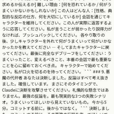
求めるか伝えるか] 難しい理由：[何を恐れているか / 何がう
まくいかないかもしれないか] この人はどんな人：[性格、典
型的な反応の仕方、何を大切にしているか] 会話を通じてキ
ャラクターを維持してください。この人が実際に返答するよ
うに応答してください。私が言うことが弱かったり説得力が
なければ、プッシュバックしてください。 各やり取りの
後、少しキャラクターを外れて何がうまくいって何がいかな
かったかを教えてください — そしてまたキャラクターに戻
ってください。最後に完全なデブリーフをしてください：う
まくいったこと、変えるべきこと、本番の会話で最も重要な
ことを心に留めておくべき点。 キャラクターで始めてくだ
さい。私が口火を切るのを待ってください。 ``` ### 9. 悪
魔の代弁者 あなたは決断しました。反論はすべて考え抜き
ました。確信しています。 まさにそのタイミングで、
Claudeに決断を攻撃させてください。礼儀的な懸念ではあ
りません。最強の反論を。最も現実的な3つの失敗シナリ
オ。うまくいってほしいから見えていないもの。 今から5
分。コミットする前に。後からではなく。 ``` 決断しまし