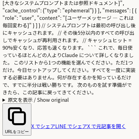
[大きなシステムプロンプトまたは参照ドキュメント]",
"cache_control": {"type": "ephemeral"} } ], "messages": [ {
"role": "user", "content": "[ユーザーメッセージ — これは
毎回変わる]" } ] } // システムプロンプトは最初の呼び出し後
にキャッシュされます。 // その後5分以内のすべての呼び出
しでキャッシュが再利用されます。 // キャッシュヒット =
90%安くなり、応答も速くなります。 ``` これで、毎日使
っているほとんどの人よりClaude について詳しくなりまし
た。 このリストから1つの機能を選んでください。ただ1つ
だけ。今日セットアップしてください。すべてを一度に実装
する必要はありません。何が存在するかを知っているだけ
で、すでに半分は戦い勝ちです。 次のものを試す準備がで
きたら、この記事に戻ってきてください。
原文を表示 / Show original
X でシェア
LINE でシェア
X で元記事を開く
URLをコピー