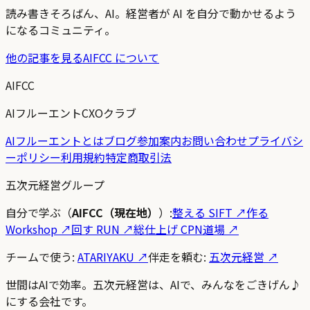
読み書きそろばん、AI。経営者が AI を自分で動かせるよう
になるコミュニティ。
他の記事を見る
AIFCC について
AIFCC
AIフルーエントCXOクラブ
AIフルーエントとは
ブログ
参加案内
お問い合わせ
プライバシ
ーポリシー
利用規約
特定商取引法
五次元経営グループ
自分で学ぶ（
AIFCC（現在地）
）:
整える SIFT
↗
作る
Workshop
↗
回す RUN
↗
総仕上げ CPN道場
↗
チームで使う:
ATARIYAKU ↗
伴走を頼む:
五次元経営 ↗
世間はAIで効率。五次元経営は、AIで、みんなをごきげん♪
にする会社です。