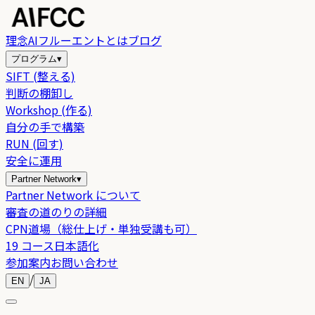
理念
AIフルーエントとは
ブログ
プログラム
▾
SIFT (整える)
判断の棚卸し
Workshop (作る)
自分の手で構築
RUN (回す)
安全に運用
Partner Network
▾
Partner Network について
審査の道のりの詳細
CPN道場（総仕上げ・単独受講も可）
19 コース日本語化
参加案内
お問い合わせ
/
EN
JA