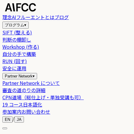
理念
AIフルーエントとは
ブログ
プログラム
▾
SIFT (整える)
判断の棚卸し
Workshop (作る)
自分の手で構築
RUN (回す)
安全に運用
Partner Network
▾
Partner Network について
審査の道のりの詳細
CPN道場（総仕上げ・単独受講も可）
19 コース日本語化
参加案内
お問い合わせ
/
EN
JA