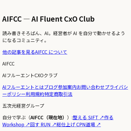
AIFCC — AI Fluent CxO Club
読み書きそろばん、AI。経営者が AI を自分で動かせるよう
になるコミュニティ。
他の記事を見る
AIFCC について
AIFCC
AIフルーエントCXOクラブ
AIフルーエントとは
ブログ
参加案内
お問い合わせ
プライバシ
ーポリシー
利用規約
特定商取引法
五次元経営グループ
自分で学ぶ（
AIFCC（現在地）
）:
整える SIFT
↗
作る
Workshop
↗
回す RUN
↗
総仕上げ CPN道場
↗