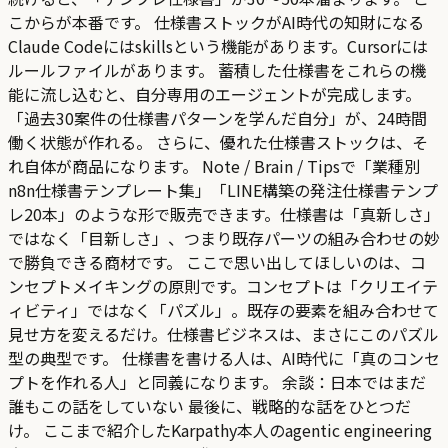
こからが本番です。 仕様書ストックがAI時代の知財になる
Claude Codeにはskillsという機能があります。Cursorには
ルールファイルがあります。 蓄積した仕様書をこれらの機
能に流し込むと、自分専用のエージェントが完成します。
「過去30案件の仕様書パターンを学んだ自分」が、24時間
働く状態が作れる。 さらに、優れた仕様書ストックは、そ
れ自体が商品になります。 Note / Brain / Tipsで「業種別
n8n仕様書テンプレート集」「LINE構築の発注仕様書テンプ
レ20本」のような形で販売できます。仕様書は「真新しさ」
ではなく「目新しさ」、つまり既存パーツの組み合わせの妙
で勝負できる商材です。 ここで思い出してほしいのは、コ
ンセプトメイキングの原則です。コンセプトは「クリエイテ
ィビティ」ではなく「パズル」。既存の要素を組み合わせて
見せ方を変えるだけ。仕様書ビジネスは、まさにこのパズル
型の典型です。 仕様書を書ける人は、AI時代に「真のコンセ
プトを作れる人」と同義になります。 余談：日本ではまだ
誰もこの話をしていない 最後に、戦略的な話をひとつだ
け。 ここまで紹介したKarpathy本人のagentic engineering