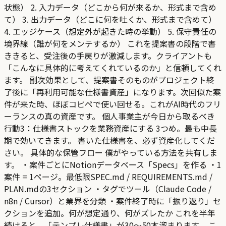
状態） 2. 入力データ（どこから何が来るか、形式まで含め
て） 3. 出力データ（どこに何を吐くか、形式まで含めて）
4. エッジケース（想定外が起きた時の挙動） 5. 保守責任の
境界線（誰が何をメンテするか） これを提案書の段階で書
ききると、受注後の手戻りが激減します。クライアントも
「こんなに具体的に考えてくれているのか」と信頼してくれ
ます。 副次効果として、提案書そのものがプロジェクト終
了後に「再利用可能な仕様書資産」になります。次回似た案
件が来た時、ほぼコピペで使い回せる。これがAI時代のフリ
ーランスの真の資産です。 個人事業主が今日から取るべき
行動3：仕様書ストックを業務資産にする 3つめ。最も中長
期で効いてきます。 書いた仕様書を、必ず資産化してくだ
さい。 具体的な保管フロー 僕がやっている方法を共有しま
す。 ・案件ごとにNotionデータベース「Specs」を作る ・1
案件 = 1ページ。最低限SPEC.md / REQUIREMENTS.md /
PLAN.mdの3セクション ・タグでツール（Claude Code /
n8n / Cursor）と業界を分類 ・案件終了時に「振り返り」セ
クションを追加。何が想定通り、何がズレたか これを半年
続けると、「テンプレ仕様書」が30〜50本溜まります。 こ