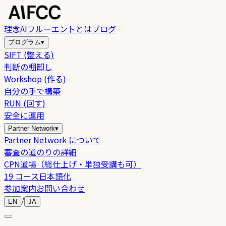
理念
AIフルーエントとは
ブログ
プログラム
▾
SIFT (整える)
判断の棚卸し
Workshop (作る)
自分の手で構築
RUN (回す)
安全に運用
Partner Network
▾
Partner Network について
審査の道のりの詳細
CPN道場（総仕上げ・単独受講も可）
19 コース日本語化
参加案内
お問い合わせ
/
EN
JA