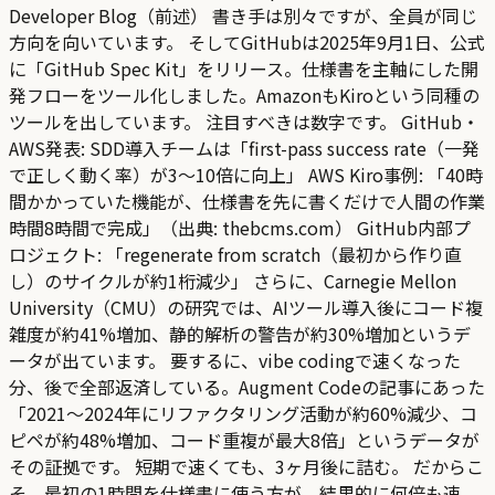
Developer Blog（前述） 書き手は別々ですが、全員が同じ
方向を向いています。 そしてGitHubは2025年9月1日、公式
に「GitHub Spec Kit」をリリース。仕様書を主軸にした開
発フローをツール化しました。AmazonもKiroという同種の
ツールを出しています。 注目すべきは数字です。 GitHub・
AWS発表: SDD導入チームは「first-pass success rate（一発
で正しく動く率）が3〜10倍に向上」 AWS Kiro事例: 「40時
間かかっていた機能が、仕様書を先に書くだけで人間の作業
時間8時間で完成」（出典: thebcms.com） GitHub内部プ
ロジェクト: 「regenerate from scratch（最初から作り直
し）のサイクルが約1桁減少」 さらに、Carnegie Mellon
University（CMU）の研究では、AIツール導入後にコード複
雑度が約41%増加、静的解析の警告が約30%増加というデ
ータが出ています。 要するに、vibe codingで速くなった
分、後で全部返済している。Augment Codeの記事にあった
「2021〜2024年にリファクタリング活動が約60%減少、コ
ピペが約48%増加、コード重複が最大8倍」というデータが
その証拠です。 短期で速くても、3ヶ月後に詰む。 だからこ
そ、最初の1時間を仕様書に使う方が、結果的に何倍も速