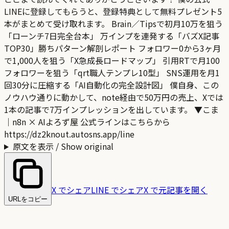
LINEに登録してもらうと、登録特典として無料プレゼント5
本がまとめて受け取れます。 Brain／Tipsで初月10万を狙う
「ローンチ7日完全台本」 万インプを連発する「バズX記事
TOP30」勝ちパターン解剖レポート フォロワー0から3ヶ月
で1,000人を狙う「X急成長ロードマップ」 引用RTで月100
フォロワーを狙う「qrt職人テンプレ10型」 SNS運用を月1
回30分に圧縮する「AI自動化の完全設計図」 僕自身、この
ノウハウ通りに動かして、note経由で50万円の売上、Xでは
1本の記事で7万インプレッションを出しています。 ▼こま
｜n8n × AIよろず屋 公式ラインはこちらから
https://dz2knout.autosns.app/line
原文を表示 / Show original
X でシェア
LINE でシェア
X で元記事を開く
URLをコピー