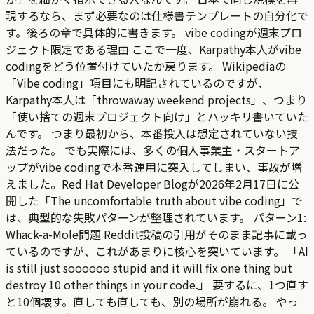
現するなら、まず必要なのは仕様書テンプレートの自分化で
す。後ろの章で具体的に書きます。 vibe codingが週末プロ
ジェクト限定である理由 ここで一度、Karpathy本人がvibe
codingをどう位置付けていたか戻ります。 Wikipediaの
「Vibe coding」項目にも明記されているのですが、
Karpathy本人は「throwaway weekend projects」、つまり
「使い捨ての週末プロジェクト向け」とハッキリ書いていた
んです。 つまり最初から、本番投入は想定されていない技
法だった。 でも実際には、多くの個人事業主・スタートア
ップがvibe codingで本番運用に突入してしまい、事故が増
えました。Red Hat Developer Blogが2026年2月17日に公
開した「The uncomfortable truth about vibe coding」で
は、典型的な失敗パターンが整理されています。 パターン1:
Whack-a-Mole問題 Reddit投稿の引用がそのまま記事に載っ
ているのですが、これがあまりに核心を突いています。 「AI
is still just soooooo stupid and it will fix one thing but
destroy 10 other things in your code.」 要するに、1つ直す
と10個壊す。直しても直しても、別の場所が崩れる。 やっ