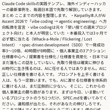
Claude Code skillsの実践テンプレ、海外インディーハッカ
ーの最新事例を、毎週日本語で先取り解説していきます。
まとめ ここまでの内容を整理します。 ・Karpathy本人がAI
Ascent 2026で「vibe coding → agentic engineering」へ方
向転換を宣言 ・vibe codingは元々「使い捨ての週末プロジ
ェクト向け」と本人が明言していた ・本番投入では3ヶ月で
必ず壁に当たる（Whack-a-Mole / Flickering / Lost
Intent） ・spec-driven development（SDD）で一発成功
率3〜10倍、40時間が8時間に ・個人事業主の3アクション:
仕様書中心へ / 提案書を仕様化 / 仕様書を資産化 ・日本では
まだ誰もこの話をしていない。先取り発信は確実に伸びる
AI時代に生き残るのは、AIに任せる人ではありません。AIに
正しい仕様書を書ける人です。 プロンプトを上手く書ける
人は、もう一定数います。でも、AIに渡せる仕様書を体系的
に書ける人は、まだ圧倒的に少ない。 そこに、これからの
個人事業主の勝ち筋があります。 まずは今日、いま動いて
いるプロジェクトのうち1つだけ、SPEC.mdを書いてみてく
ださい。違和感が出たら、それがあなたの伸びしろです。
ここまで読んでくれてありがとうございます！ 僕の公式