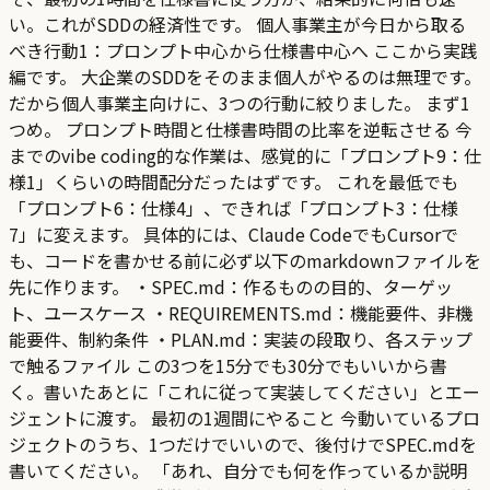
い。これがSDDの経済性です。 個人事業主が今日から取る
べき行動1：プロンプト中心から仕様書中心へ ここから実践
編です。 大企業のSDDをそのまま個人がやるのは無理です。
だから個人事業主向けに、3つの行動に絞りました。 まず1
つめ。 プロンプト時間と仕様書時間の比率を逆転させる 今
までのvibe coding的な作業は、感覚的に「プロンプト9：仕
様1」くらいの時間配分だったはずです。 これを最低でも
「プロンプト6：仕様4」、できれば「プロンプト3：仕様
7」に変えます。 具体的には、Claude CodeでもCursorで
も、コードを書かせる前に必ず以下のmarkdownファイルを
先に作ります。 ・SPEC.md：作るものの目的、ターゲッ
ト、ユースケース ・REQUIREMENTS.md：機能要件、非機
能要件、制約条件 ・PLAN.md：実装の段取り、各ステップ
で触るファイル この3つを15分でも30分でもいいから書
く。書いたあとに「これに従って実装してください」とエー
ジェントに渡す。 最初の1週間にやること 今動いているプロ
ジェクトのうち、1つだけでいいので、後付けでSPEC.mdを
書いてください。 「あれ、自分でも何を作っているか説明