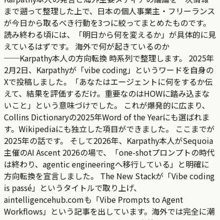
まで遡って整理した上で、日本の個人事業主・フリーランス
が今日から取るべき行動を3つに絞ってまとめたものです。
読み終わる頃には、「明日から何を変えるか」が具体的に見
えているはずです。 海外で何が起きているのか
──Karpathy本人の方向転換 時系列で整理します。 2025年
2月2日、Karpathyが「vibe coding」というワードを自身の
Xで投稿しました。「あなたはエージェントに何をするか伝
えて、結果を評価するだけ。重要なのはHOWに踏み込まな
いこと」という意味づけでした。 これが爆発的に広まり、
Collins Dictionaryの2025年Word of the Yearにも選ばれま
す。Wikipediaにも独立した項目ができました。 ここまでが
2025年の話です。 そして2026年、Karpathy本人がSequoia
主催のAI Ascent 2026の場で、「one-shotプロンプトの時代
は終わり、agentic engineeringへ移行している」と明確に
方向転換を宣言しました。 The New Stackが「Vibe coding
is passé」というタイトルで取り上げ、
aintelligencehub.comも「Vibe Prompts to Agent
Workflows」という記事を出しています。海外では完全に潮