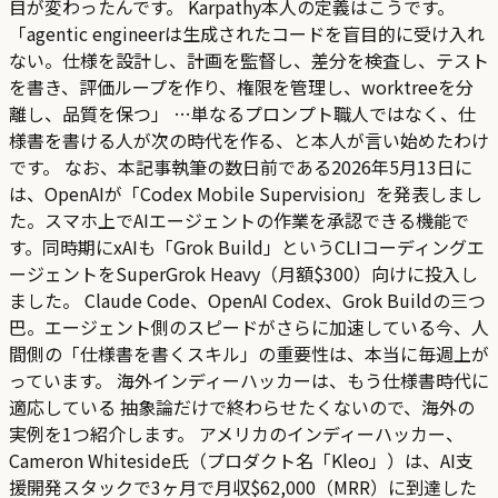
目が変わったんです。 Karpathy本人の定義はこうです。
「agentic engineerは生成されたコードを盲目的に受け入れ
ない。仕様を設計し、計画を監督し、差分を検査し、テスト
を書き、評価ループを作り、権限を管理し、worktreeを分
離し、品質を保つ」 …単なるプロンプト職人ではなく、仕
様書を書ける人が次の時代を作る、と本人が言い始めたわけ
です。 なお、本記事執筆の数日前である2026年5月13日に
は、OpenAIが「Codex Mobile Supervision」を発表しまし
た。スマホ上でAIエージェントの作業を承認できる機能で
す。同時期にxAIも「Grok Build」というCLIコーディングエ
ージェントをSuperGrok Heavy（月額$300）向けに投入し
ました。 Claude Code、OpenAI Codex、Grok Buildの三つ
巴。エージェント側のスピードがさらに加速している今、人
間側の「仕様書を書くスキル」の重要性は、本当に毎週上が
っています。 海外インディーハッカーは、もう仕様書時代に
適応している 抽象論だけで終わらせたくないので、海外の
実例を1つ紹介します。 アメリカのインディーハッカー、
Cameron Whiteside氏（プロダクト名「Kleo」）は、AI支
援開発スタックで3ヶ月で月収$62,000（MRR）に到達した