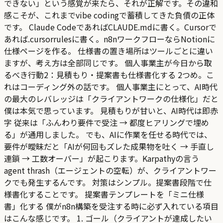
できない」という感覚が来たら、それが正解です。その違和
感こそが、これまでvibe codingで蓄積してきた負債の正体
です。 Claude CodeであればCLAUDE.mdに書く。Cursorで
あれば.cursorrulesに書く。n8nワークフローならNotionに
仕様ページを作る。 仕様書の置き場所はツールごとに違い
ますが、考え方は全部同じです。 個人事業主が今日から取
るべき行動2：見積もり・提案書も仕様書化する 2つめ。こ
れはコーディング外の話です。 個人事業主にとって、AI時代
の最大のレバレッジは「クライアントワークの仕様化」だと
僕は本気で思っています。 見積もりが甘いと、AI時代は即赤
字 従来は「ふんわり要件で受注 → 都度ヒアリングで埋め
る」が通用しました。 でも、AIに作業を任せる時代では、
要件が曖昧だと「AIが何回もズレた成果物を吐く → 手直し
連鎖 → 工数オーバー」が起こります。Karpathyの言う
agent thrash（エージェントの空転）が、クライアントワー
クでも発生するんです。 対策はシンプル。提案書段階で仕
様書化することです。 提案書テンプレートを「ミニ仕様
書」化する 僕がn8n構築を受注する時に必ず入れている項目
はこんな感じです。 1. ゴール（クライアントが達成したい