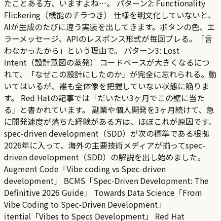
たことある方、いますよね…。 パターン2: Functionality
Flickering（機能のチラつき） 仕様を明文化していないと、
AIが生成のたびに違う実装を出してきます。ボタンの色、エ
ラーメッセージ、APIのレスポンス形式が毎回ブレる。「言
わなかったから」という理由で。 パターン3: Lost
Intent（設計意図の蒸発） コードベースが大きくなるにつ
れて、「なぜこの設計にしたのか」が完全に忘れられる。動
いてはいるが、誰も全体像を把握していない状態に陥りま
す。 Red Hatの記事では「だいたい3ヶ月でこの壁に当た
る」と書かれています。 副業や個人開発を3ヶ月続けて、急
に開発速度が落ちた経験がある方は、ほぼこれが原因です。
spec-driven development（SDD）が次の標準である根拠
2026年に入って、海外の主要技術メディアが揃ってspec-
driven development（SDD）の解説を出し始めました。
Augment Code「Vibe coding vs Spec-driven
development」 BCMS「Spec-Driven Development: The
Definitive 2026 Guide」 Towards Data Science「From
Vibe Coding to Spec-Driven Development」
itential「Vibes to Specs Development」 Red Hat