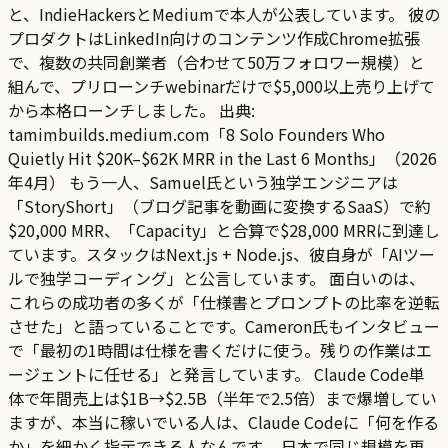
と、IndieHackersとMediumで本人が公表しています。 彼の
プロダクトはLinkedIn向けのコンテンツ作成Chrome拡張
で、複数の共同創業者（合わせて50万フォロワー規模）と
組んで、プリローンチwebinarだけで$5,000以上売り上げて
から本格ローンチしました。 出典:
tamimbuilds.medium.com「8 Solo Founders Who
Quietly Hit $20K–$62K MRR in the Last 6 Months」（2026
年4月） もう一人、Samuel氏という独学エンジニアは
「StoryShort」（ブログ記事を動画に変換するSaaS）で約
$20,000 MRR、「Capacity」と合算で$28,000 MRRに到達し
ています。スタックはNext.js + Node.js、彼自身が「AIツー
ルで独学コーディング」と公言しています。 面白いのは、
これらの成功者の多くが「仕様書とプロンプトの比率を逆転
させた」と語っていることです。Cameron氏もインタビュー
で「最初の1時間は仕様を書くだけに使う。残りの作業はエ
ージェントに任せる」と発言しています。 Claude Code単
体で年間売上は$1B→$2.5B（半年で2.5倍）まで爆増してい
ますが、本当に稼いでいる人は、Claude Codeに「何を作る
か」を細かく指示できる人なんです。 日本で同じ規模を再