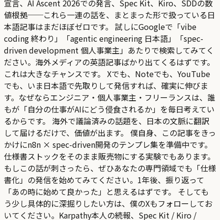
宣言、AI Ascent 2026での発言、Spec Kit、Kiro、SDDの数
値根拠──これら一連の話を、まとまった形で扱っている日
本語記事はまだほぼゼロです。 試しにGoogleで「vibe
coding 終わり」「agentic engineering 日本語」「spec-
driven development 個人事業主」あたりで検索してみてく
ださい。海外メディアの英語記事ばかり出てくるはずです。
これは大きなチャンスです。 Xでも、Noteでも、YouTube
でも、いま日本語で先取りして発信すれば、確実に伸びま
す。なぜならエンジニア・個人事業主・フリーランスは、誰
もが「自分の仕事がAIにどう侵食されるか」を毎日考えてい
るからです。 海外で議論済みの話題を、日本の文脈に翻訳
して届けるだけで、価値が出ます。 僕自身、この記事をきっ
かけにn8n × spec-driven開発のテンプレ集を準備中です。
仕様書ストックをそのまま販売物にする実験でもあります。
もしこの話が刺さったら、ぜひあなたの専門領域でも「仕様
書化」の発信を始めてみてください。1年後、振り返って
「あの時に始めて良かった」と思えるはずです。 そしても
う少し具体的に深掘りしたい方は、僕のXもフォローしてお
いてください。Karpathy本人の続報、Spec Kit / Kiro /