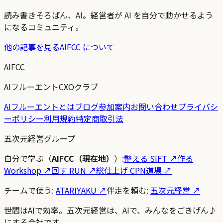
読み書きそろばん、AI。経営者が AI を自分で動かせるよう
になるコミュニティ。
他の記事を見る
AIFCC について
AIFCC
AIフルーエントCXOクラブ
AIフルーエントとは
ブログ
参加案内
お問い合わせ
プライバシ
ーポリシー
利用規約
特定商取引法
五次元経営グループ
自分で学ぶ（
AIFCC（現在地）
）:
整える SIFT
↗
作る
Workshop
↗
回す RUN
↗
総仕上げ CPN道場
↗
チームで使う:
ATARIYAKU ↗
伴走を頼む:
五次元経営 ↗
世間はAIで効率。五次元経営は、AIで、みんなをごきげん♪
にする会社です。