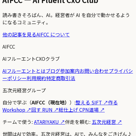
読み書きそろばん、AI。経営者が AI を自分で動かせるよう
になるコミュニティ。
他の記事を見る
AIFCC について
AIFCC
AIフルーエントCXOクラブ
AIフルーエントとは
ブログ
参加案内
お問い合わせ
プライバシ
ーポリシー
利用規約
特定商取引法
五次元経営グループ
自分で学ぶ（
AIFCC（現在地）
）:
整える SIFT
↗
作る
Workshop
↗
回す RUN
↗
総仕上げ CPN道場
↗
チームで使う:
ATARIYAKU ↗
伴走を頼む:
五次元経営 ↗
世間はAIで効率。五次元経営は、AIで、みんなをごきげん♪