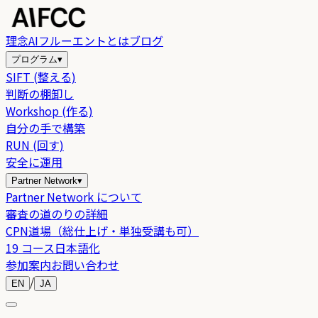
理念
AIフルーエントとは
ブログ
プログラム
▾
SIFT (整える)
判断の棚卸し
Workshop (作る)
自分の手で構築
RUN (回す)
安全に運用
Partner Network
▾
Partner Network について
審査の道のりの詳細
CPN道場（総仕上げ・単独受講も可）
19 コース日本語化
参加案内
お問い合わせ
/
EN
JA