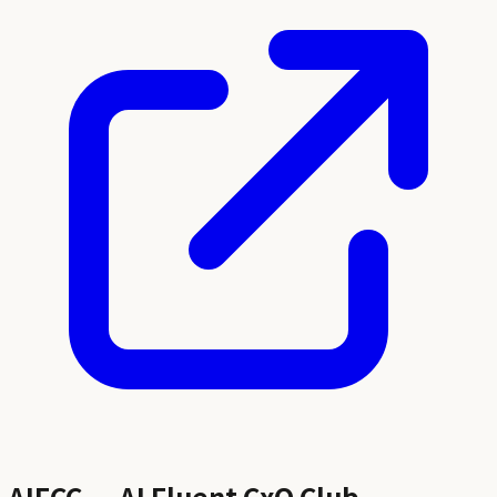
AIFCC — AI Fluent CxO Club