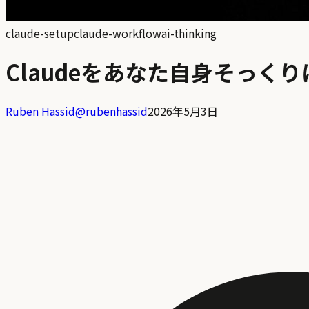
claude-setup
claude-workflow
ai-thinking
Claudeをあなた自身そっく
Ruben Hassid
@
rubenhassid
2026年5月3日