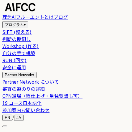
理念
AIフルーエントとは
ブログ
プログラム
▾
SIFT (整える)
判断の棚卸し
Workshop (作る)
自分の手で構築
RUN (回す)
安全に運用
Partner Network
▾
Partner Network について
審査の道のりの詳細
CPN道場（総仕上げ・単独受講も可）
19 コース日本語化
参加案内
お問い合わせ
/
EN
JA