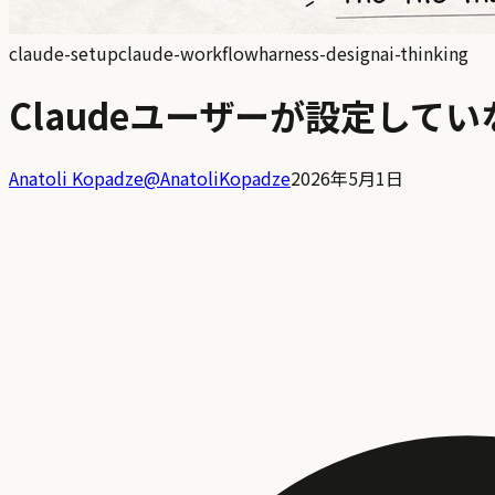
claude-setup
claude-workflow
harness-design
ai-thinking
Claudeユーザーが設定してい
Anatoli Kopadze
@
AnatoliKopadze
2026年5月1日