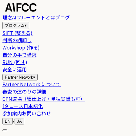
理念
AIフルーエントとは
ブログ
プログラム
▾
SIFT (整える)
判断の棚卸し
Workshop (作る)
自分の手で構築
RUN (回す)
安全に運用
Partner Network
▾
Partner Network について
審査の道のりの詳細
CPN道場（総仕上げ・単独受講も可）
19 コース日本語化
参加案内
お問い合わせ
/
EN
JA