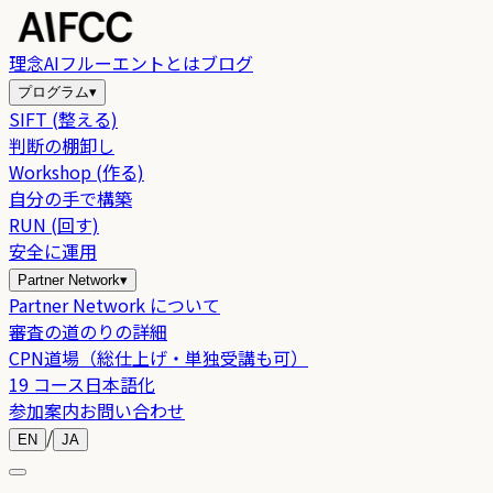
理念
AIフルーエントとは
ブログ
プログラム
▾
SIFT (整える)
判断の棚卸し
Workshop (作る)
自分の手で構築
RUN (回す)
安全に運用
Partner Network
▾
Partner Network について
審査の道のりの詳細
CPN道場（総仕上げ・単独受講も可）
19 コース日本語化
参加案内
お問い合わせ
/
EN
JA