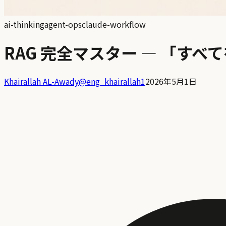
ai-thinking
agent-ops
claude-workflow
RAG 完全マスター — 「すべ
Khairallah AL-Awady
@
eng_khairallah1
2026年5月1日