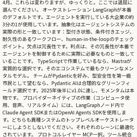
4月。これらは変わりますが、ゆっくりと。ここでは退屈に
選んでください。 オーケストレーション LangGraphが本番
のデフォルトです。エージェントを実行している大企業の約
3分の1が使用しています。抽象化はエージェントシステムの
実際の形と一致しています：型付き状態、条件付きエッジ、
耐久性のあるワークフロー、human-in-the-loopのチェック
ポイント。欠点は冗長性です。利点は、その冗長性が本番で
エージェントを制御するために実際に必要なものと一致して
いることです。 TypeScriptで作業しているなら、Mastraが
実質的な選択です。そのエコシステムで最もクリーンなメン
タルモデル。 チームがPydanticを好み、型安全性を第一級
市民として望むなら、Pydantic AIは合理的なグリーンフィ
ールド選択です。2025年後半にv1.0に達し、モメンタムは本
物です。 プロバイダーネイティブの作業（コンピュータ使
用、音声、リアルタイム）には、LangGraphノード内で
Claude Agent SDKまたはOpenAI Agents SDKを使用しま
す。どちらも異種システムのトップレベルオーケストレータ
ーにしようとしないでください。それぞれのレーンに最適化
されています。 プロトコルレイヤー MCP一択。ツール統合