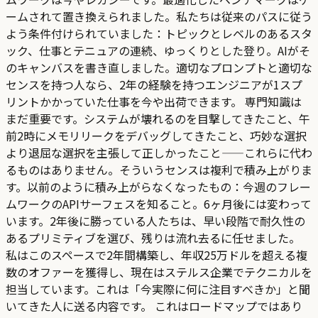
ームされて置き換えられました。私たちは従来のパスに従う
よう条件付けられていました：トピックとレベルのあるスタ
ック、仕事とテニュアの連続、ゆっくりとした登り。AIがそ
のキャンバスを書き直しました。適切なプロンプトと適切な
センスを持つ人なら、2年の経験を持つエンジニアが1スプ
リントかかっていた仕事を今や出荷できます。 専門知識は
まだ重要です。システムが壊れるのを目撃してきたこと、午
前2時にメモリリークをデバッグしてきたこと、巧妙な選択
より退屈な選択を主張して正しかったこと——これらに代わ
るものはありません。そういうセンスは複利で積み上がりま
す。以前のように積み上がらなくなったもの：今週のフレー
ムワークのAPIサーフェスを知ること。6ヶ月後には変わって
います。2年後に勝っている人たちは、早い段階で耐久性の
あるプリミティブを選び、残りは流れ去るに任せました。
私はこのスペースで2年間構築し、年収25万ドルを超える複
数のオファーを獲得し、現在はステルス企業でテクニカルを
担当しています。これは「今実際に何に注目すべきか」と聞
いてきた人に送る内容です。 これはロードマップではあり