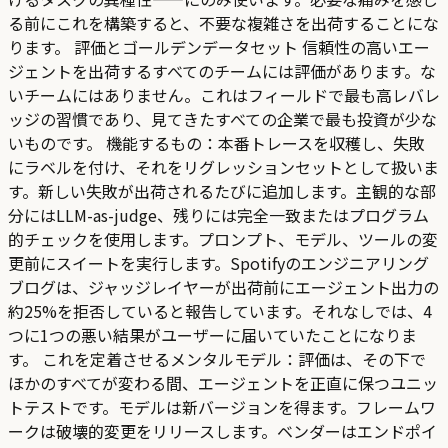
る前にこれを構築すると、不要な複雑さを出荷することにな
ります。 評価とゴールデンデータセット 信頼性の高いエー
ジェントを出荷するすべてのチームには評価があります。な
いチームにはありません。これはフィールドで最も高レバレ
ッジの習慣であり、見てきたすべての企業で最も投資が少な
いものです。 機能するもの：本番トレースを収穫し、失敗
にラベルを付け、それをリグレッションセットとして扱いま
す。新しい失敗が出荷されるたびに追加します。主観的な部
分にはLLM-as-judge、残りには完全一致またはプログラム
的チェックを使用します。プロンプト、モデル、ツールの変
更前にスイートを実行します。Spotifyのエンジニアリング
ブログは、ジャッジレイヤーが出荷前にエージェント出力の
約25%を拒否していると報告しています。それなしでは、4
つに1つの悪い結果がユーザーに届いていたことになりま
す。 これを定着させるメンタルモデル：評価は、その下で
ほかのすべてが変わる間、エージェントを正直に保つユニッ
トテストです。モデルは新バージョンを得ます。フレームワ
ークは破壊的変更をリリースします。ベンダーはエンドポイ