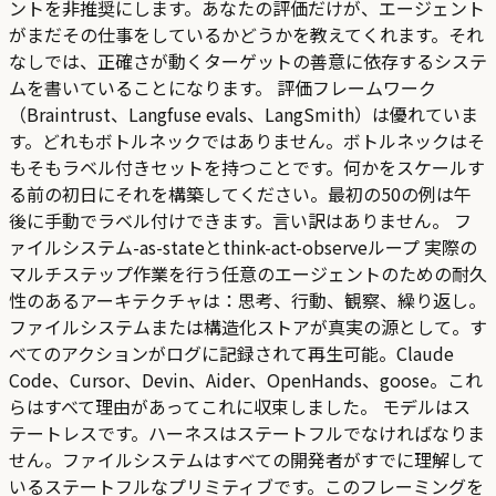
ントを非推奨にします。あなたの評価だけが、エージェント
がまだその仕事をしているかどうかを教えてくれます。それ
なしでは、正確さが動くターゲットの善意に依存するシステ
ムを書いていることになります。 評価フレームワーク
（Braintrust、Langfuse evals、LangSmith）は優れていま
す。どれもボトルネックではありません。ボトルネックはそ
もそもラベル付きセットを持つことです。何かをスケールす
る前の初日にそれを構築してください。最初の50の例は午
後に手動でラベル付けできます。言い訳はありません。 フ
ァイルシステム-as-stateとthink-act-observeループ 実際の
マルチステップ作業を行う任意のエージェントのための耐久
性のあるアーキテクチャは：思考、行動、観察、繰り返し。
ファイルシステムまたは構造化ストアが真実の源として。す
べてのアクションがログに記録されて再生可能。Claude
Code、Cursor、Devin、Aider、OpenHands、goose。これ
らはすべて理由があってこれに収束しました。 モデルはス
テートレスです。ハーネスはステートフルでなければなりま
せん。ファイルシステムはすべての開発者がすでに理解して
いるステートフルなプリミティブです。このフレーミングを