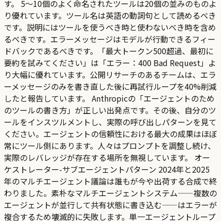
す。 5〜10個のよく命名されたツールは20個の並みのものよ
り優れています。ツール名は英語の動詞句として読めるべき
です。説明にはツールを使うべき時と使わないべき時を含め
るべきです。エラーメッセージはモデルが行動できるフィー
ドバックであるべきです。「最大トークン500超過、最初に
要約を試みてください」は「エラー：400 Bad Request」よ
り大幅に優れています。公開リサーチのあるチームは、エラ
ーメッセージのみを書き直した後に再試行ループを40%削減
したと報告しています。 Anthropicの「エージェントのため
のツールの書き方」が正しい出発点です。その後、自分のツ
ールをインスツルメントし、実際の呼び出しパターンを見て
ください。エージェントの信頼性における最大の成果はほぼ
常にツール側にあります。人々はプロンプトを調整し続け、
実際のレバレッジが存在する場所を無視しています。 オー
ケストレーター-サブエージェントパターン 2024年と2025
年のマルチエージェント議論は誰もが今や出荷する合成で終
わりました。素朴なマルチエージェントシステム——複数の
エージェントが並行して共有状態に書き込む——はエラーが
複合するため壊滅的に失敗します。単一エージェントループ