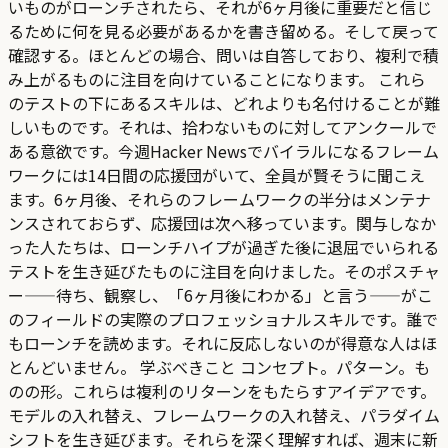
いものがローンチされたら、それが6ヶ月後に重要だと信じ
るために何を見る必要があるかを書き留める。そして戻って
確認する。ほとんどの場合、問いは自答しており、複利で積
み上がるものに注目を向けていることになります。 これら
のテストの下にあるスキルは、どれよりも名付けることが難
しいものです。それは、拾わないものに対してアンクールで
ある意欲です。今週Hacker Newsでバイラルになるフレーム
ワークには14日間の応援団がいて、全員が賢そうに聞こえ
ます。6ヶ月後、それらのフレームワークの半分はメンテナ
ンスされておらず、応援団は次へ移っています。関与しなか
った人たちは、ローンチハイプが過ぎた後に退屈でいられる
テストを生き延びたものに注目を向けました。そのポスチャ
ー——待ち、観察し、「6ヶ月後にわかる」と言う——がこ
のフィールドの実際のプロフェッショナルスキルです。誰で
もローンチを読めます。それに反応しないのが得意な人はほ
とんどいません。 学ぶべきこと コンセプト。パターン。も
のの形。これらは複利のリターンをもたらすアイデアです。
モデルの入れ替え、フレームワークの入れ替え、パラダイム
シフトを生き延びます。それらを深く理解すれば、週末に新