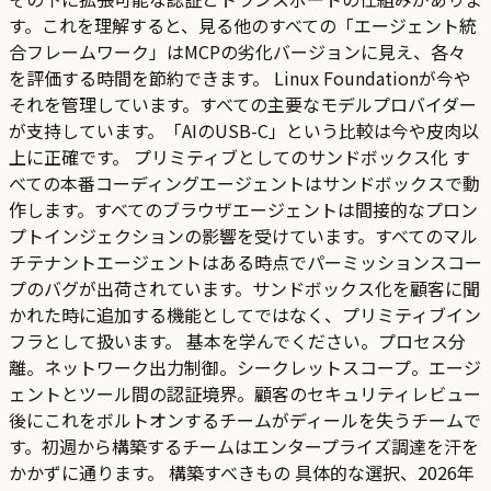
す。これを理解すると、見る他のすべての「エージェント統
合フレームワーク」はMCPの劣化バージョンに見え、各々
を評価する時間を節約できます。 Linux Foundationが今や
それを管理しています。すべての主要なモデルプロバイダー
が支持しています。「AIのUSB-C」という比較は今や皮肉以
上に正確です。 プリミティブとしてのサンドボックス化 す
べての本番コーディングエージェントはサンドボックスで動
作します。すべてのブラウザエージェントは間接的なプロン
プトインジェクションの影響を受けています。すべてのマル
チテナントエージェントはある時点でパーミッションスコー
プのバグが出荷されています。サンドボックス化を顧客に聞
かれた時に追加する機能としてではなく、プリミティブイン
フラとして扱います。 基本を学んでください。プロセス分
離。ネットワーク出力制御。シークレットスコープ。エージ
ェントとツール間の認証境界。顧客のセキュリティレビュー
後にこれをボルトオンするチームがディールを失うチームで
す。初週から構築するチームはエンタープライズ調達を汗を
かかずに通ります。 構築すべきもの 具体的な選択、2026年