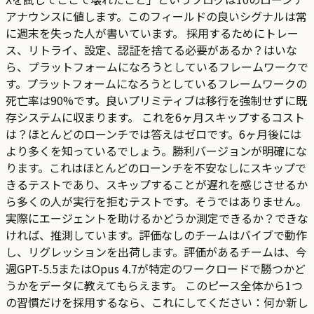
アナウンスに値します。このフィールドの良いシグナルは常
に週末を失った人が書いています。 採用するためにトレー
ス、リトライ、設定、認証を捨てる必要があるか？はいな
ら、プラットフォームになろうとしているフレームワークで
す。プラットフォームになろうとしているフレームワークの
死亡率は90%です。良いプリミティブは移行を強制せずに既
存システムに収まります。 これを6ヶ月スキップするコスト
は？ほとんどのローンチでは答えはゼロです。6ヶ月後には
より多くを知っているでしょう。勝利バージョンが明確にな
ります。これはほとんどのローンチを不安なしにスキップで
きるテストであり、スキップすることが遅れを感じさせるか
ら多くの人が実行を拒むテストです。そうではありません。
実際にエージェントを助けるかどうか測定できるか？できな
ければ、推測しています。評価なしのチームはバイブで動作
し、リグレッションを出荷します。評価があるチームは、今
週GPT-5.5またはOpus 4.7が特定のワークロードで勝つかど
うかをデータに教えてもらえます。 このピース全体から1つ
の習慣だけを採用するなら、これにしてください：何か新し