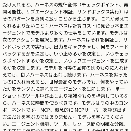
受け入れると、ハーネスの規律全体（チェックポイント、再
開可能性、サブエージェント検証、サンドボックス実行）は
そのパターンを真剣に扱うことから生じます。 これが教えて
くれるより深いこと：ハーネスは計算コストに見合う本番エ
ージェントでモデルより多くの仕事をしています。モデルは
次のアクションを選択します。ハーネスはそれを検証し、サ
ンドボックスで実行し、出力をキャプチャし、何をフィード
バックするかを決定し、いつ止めるかを決定し、いつチェッ
クポイントするかを決定し、いつサブエージェントを生成す
るかを決定します。モデルを同等の品質の別のものに入れ替
えても、良いハーネスは出荷し続けます。ハーネスを劣った
ものに入れ替えると、世界最高のモデルでも、何をやってい
たかをランダムに忘れるエージェントを生産します。 単一
ショットのツール呼び出しより複雑なものを構築しているな
ら、ハーネスに時間を使うべきです。モデルはその中のコン
ポーネントです。 MCP、概念的に MCPサーバーを呼び出す
方法だけを学ぶのではありません。モデルを学んでくださ
い。エージェント機能、ツール、リソース間の明確な分離、
その下に拡張可能な認証とトランスポートの仕組みがありま