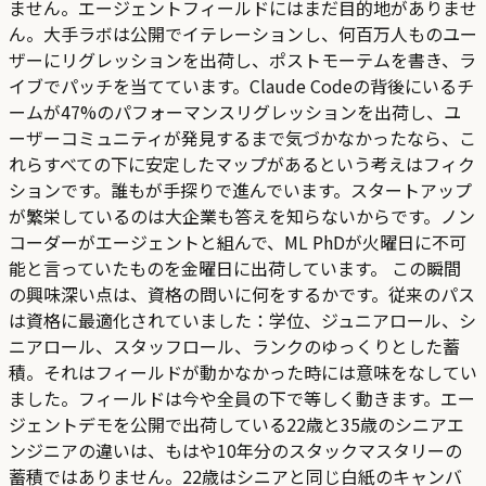
ません。エージェントフィールドにはまだ目的地がありませ
ん。大手ラボは公開でイテレーションし、何百万人ものユー
ザーにリグレッションを出荷し、ポストモーテムを書き、ラ
イブでパッチを当てています。Claude Codeの背後にいるチ
ームが47%のパフォーマンスリグレッションを出荷し、ユ
ーザーコミュニティが発見するまで気づかなかったなら、こ
れらすべての下に安定したマップがあるという考えはフィク
ションです。誰もが手探りで進んでいます。スタートアップ
が繁栄しているのは大企業も答えを知らないからです。ノン
コーダーがエージェントと組んで、ML PhDが火曜日に不可
能と言っていたものを金曜日に出荷しています。 この瞬間
の興味深い点は、資格の問いに何をするかです。従来のパス
は資格に最適化されていました：学位、ジュニアロール、シ
ニアロール、スタッフロール、ランクのゆっくりとした蓄
積。それはフィールドが動かなかった時には意味をなしてい
ました。フィールドは今や全員の下で等しく動きます。エー
ジェントデモを公開で出荷している22歳と35歳のシニアエ
ンジニアの違いは、もはや10年分のスタックマスタリーの
蓄積ではありません。22歳はシニアと同じ白紙のキャンバ