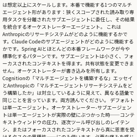
は想定以上にスケールします。本番で機能する1つのマルチ
エージェント形があります：狭くスコープされた読み取り専
用タスクを分離されたサブエージェントに委任し、その結果
を統合するオーケストレーターエージェント。 これは
Anthropicのリサーチシステムがどのように機能するかで
す。Claude Codeのサブエージェントがどのように機能する
かです。Spring AIとほとんどの本番フレームワークが今や
標準化するパターンです。サブエージェントは小さく、フォ
ーカスされたコンテキストを得ます。共有状態を変更できま
せん。オーケストレーターが書き込みを所有します。
Cognitionの「マルチエージェントを構築するな」エッセイ
とAnthropicの「マルチエージェントリサーチシステムをど
う構築したか」は対立しているように見えて、異なる語彙で
同じことを言っています。両方読んでください。 デフォルト
は単一エージェント。オーケストレーター-サブエージェン
トは単一エージェントが実際の壁にぶつかった時——コンテ
キストウィンドウの圧力、逐次ツール呼び出しのレイテン
シ、またはフォーカスされたコンテキストから真に恩恵を受
けるタスクの異種性——にのみ使います。必要な痛みを感じ