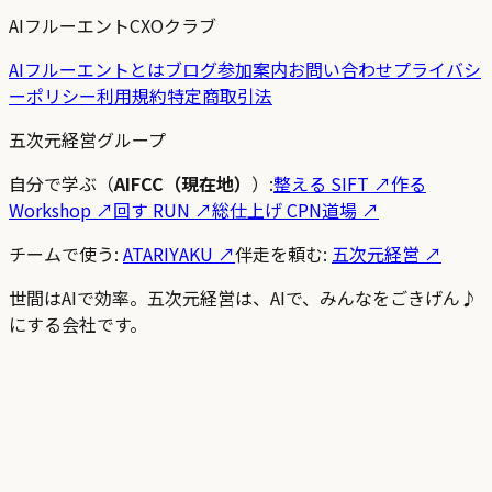
AIフルーエントCXOクラブ
AIフルーエントとは
ブログ
参加案内
お問い合わせ
プライバシ
ーポリシー
利用規約
特定商取引法
五次元経営グループ
自分で学ぶ（
AIFCC（現在地）
）:
整える SIFT
↗
作る
Workshop
↗
回す RUN
↗
総仕上げ CPN道場
↗
チームで使う:
ATARIYAKU ↗
伴走を頼む:
五次元経営 ↗
世間はAIで効率。五次元経営は、AIで、みんなをごきげん♪
にする会社です。