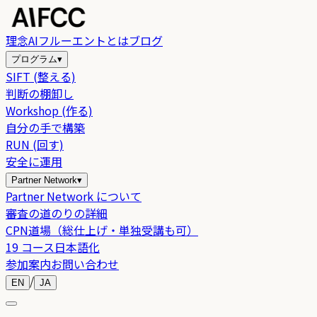
理念
AIフルーエントとは
ブログ
プログラム
▾
SIFT (整える)
判断の棚卸し
Workshop (作る)
自分の手で構築
RUN (回す)
安全に運用
Partner Network
▾
Partner Network について
審査の道のりの詳細
CPN道場（総仕上げ・単独受講も可）
19 コース日本語化
参加案内
お問い合わせ
/
EN
JA