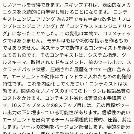
しいツールを習得できます。スキップすれば、表面的なメカ
ニクスを永続的に再学習し続けることになります。 コンテ
キストエンジニアリング 過去2年で最も重要な改名は「プロ
ンプトエンジニアリング」が「コンテキストエンジニアリン
グ」になったことでした。この変化は本物で、コスメティッ
クではありません。 モデルはもはや巧妙な指示を作るもの
ではありません。各ステップで動作するコンテキストを組み
立てるものです。そのコンテキストは、システム指示、ツー
ルスキーマ、取得されたドキュメント、前のツール出力、ス
クラッチパッド状態、圧縮された履歴をすべて一度に含みま
す。エージェントの動作はウィンドウに入れたものの創発的
特性です。 これを内面化してください：コンテキストは状
態です。関係のないノイズのすべてのトークンは推論品質の
コストをかけます。コンテキスト劣化は実際の本番障害で
す。10ステップタスクの8ステップ目には、元の目標がツー
ル出力の下に埋まっている可能性があります。信頼性の高い
エージェントを出荷するチームは積極的に要約、圧縮、剪定
します。ツールの説明をバージョン管理します。静的な部分
をキャッシュし、変化する部分はキャッシュしません。コン