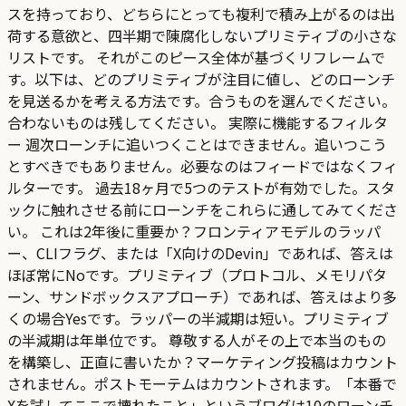
スを持っており、どちらにとっても複利で積み上がるのは出
荷する意欲と、四半期で陳腐化しないプリミティブの小さな
リストです。 それがこのピース全体が基づくリフレームで
す。以下は、どのプリミティブが注目に値し、どのローンチ
を見送るかを考える方法です。合うものを選んでください。
合わないものは残してください。 実際に機能するフィルタ
ー 週次ローンチに追いつくことはできません。追いつこう
とすべきでもありません。必要なのはフィードではなくフィ
ルターです。 過去18ヶ月で5つのテストが有効でした。スタ
ックに触れさせる前にローンチをこれらに通してみてくださ
い。 これは2年後に重要か？フロンティアモデルのラッパ
ー、CLIフラグ、または「X向けのDevin」であれば、答えは
ほぼ常にNoです。プリミティブ（プロトコル、メモリパタ
ーン、サンドボックスアプローチ）であれば、答えはより多
くの場合Yesです。ラッパーの半減期は短い。プリミティブ
の半減期は年単位です。 尊敬する人がその上で本当のもの
を構築し、正直に書いたか？マーケティング投稿はカウント
されません。ポストモーテムはカウントされます。「本番で
Xを試してここで壊れたこと」というブログは10のローンチ