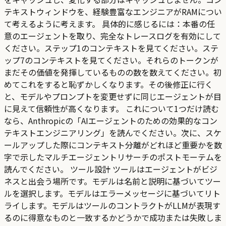
テキストウィンドウを、経験豊富なエンジニアがRAMについ
て考えるように考えます。 具体的に感じるには：本番の任
意のエージェントを取り、完全なトレースログを有効にして
ください。ステップ1のコンテキストを見てください。ステ
ップ7のコンテキストを見てください。それらのトークンが
まだその価値を発揮しているものの数を数えてください。初
めてこれをすると恥ずかしくなります。その後修正に行く
と、モデルやプロンプトを変更せずに同じエージェントが目
に見えて信頼性が高くなります。 これについて1つだけ読む
なら、Anthropicの「AIエージェントのための効果的なコン
テキストエンジニアリング」を読んでください。次に、スケ
ールアップした際にコンテキスト分離がどれほど重要かを数
字で示したマルチエージェントリサーチのポストモーテムを
読んでください。 ツール設計 ツールはエージェントがビジ
ネスと出会う場所です。モデルは名前と説明に基づいてツー
ルを選択します。モデルはエラーメッセージに基づいてリト
ライします。モデルはツールのコントラクトがLLMが表現す
るのに得意なものと一致するかどうかで成功または失敗しま