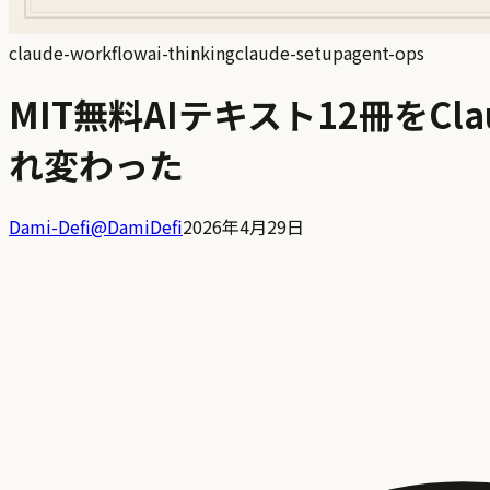
claude-workflow
ai-thinking
claude-setup
agent-ops
MIT無料AIテキスト12冊を
れ変わった
Dami-Defi
@
DamiDefi
2026年4月29日