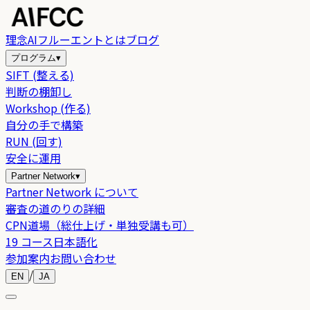
理念
AIフルーエントとは
ブログ
プログラム
▾
SIFT (整える)
判断の棚卸し
Workshop (作る)
自分の手で構築
RUN (回す)
安全に運用
Partner Network
▾
Partner Network について
審査の道のりの詳細
CPN道場（総仕上げ・単独受講も可）
19 コース日本語化
参加案内
お問い合わせ
/
EN
JA