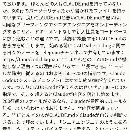
て扱います。 ほとんどの人はCLAUDE.mdを持っていない
か、300行のパーソナリティ指示が書かれたファイルを持っ
ています。 良いCLAUDE.mdと悪いCLAUDE.mdの違いは、
明確なブリーフィングでシニアエンジニアをオンボーディン
グすることと、ドキュメントなしで新入社員をコードベース
に放り込むことの違いです。 実際に機能するCLAUDE.mdの
書き方を紹介します。 始める前に：AIとvibe codingに関す
る日々のノートをTelegramチャンネルで共有しています：
https://t.me/zodchixquant ## ほとんどのCLAUDE.mdが機
能しない理由 3つの理由があります： **長すぎる。** モデ
ルが確実に従えるのはおよそ150〜200の指示です。Claude
Codeのシステムプロンプトにはすでに約50個が含まれてい
ます。つまりCLAUDE.mdが使えるのはせいぜい100〜150の
指示で、そこを超えるとClaudeが内容を落とし始めます。
200行超のファイルがあるなら、Claudeが意図的にルールを
無視しているわけではありません。 **内容が間違ってい
る。** ほとんどの人がCLAUDE.mdをClaudeが自分で判断で
きることで埋めています。「シニアエンジニアのように振る
舞え」や「ステップバイステップで考えろ」といったパーソ