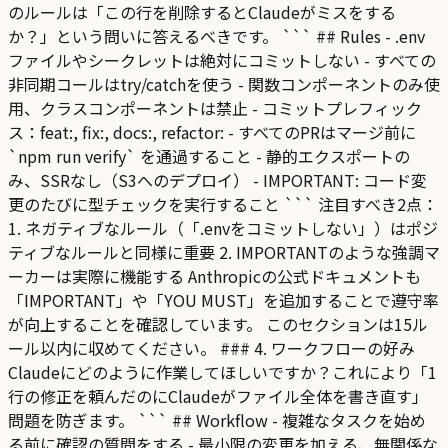
のルールは「この行を削除するとClaudeがミスをする
か？」という問いに答えるべきです。 ``` ## Rules - .env
ファイルやシークレットは絶対にコミットしない - すべての
非同期コールはtry/catchを使う - 関数コンポーネントのみ使
用、クラスコンポーネントは禁止 - コミットプレフィック
ス：feat:, fix:, docs:, refactor: - すべてのPRはマージ前に
`npm run verify` を通過すること - 静的エクスポートの
み、SSRなし（S3へのデプロイ） - IMPORTANT: コード変
更のたびに型チェックを実行すること ``` 注目すべき2点：
1. ネガティブなルール（「.envをコミットしない」）はポジ
ティブなルールと同様に重要 2. IMPORTANTのような強調マ
ーカーは実際に機能する Anthropicの公式ドキュメントも
「IMPORTANT」や「YOU MUST」を追加することで遵守率
が向上することを確認しています。 このセクションは15ル
ール以内に収めてください。 ### 4. ワークフローの好み
Claudeにどのように作業してほしいですか？これにより「1
行の修正を頼んだのにClaudeがファイル全体を書き直す」
問題を防ぎます。 ``` ## Workflow - 複雑なタスクを始め
る前に確認の質問をする - 最小限の変更を加える、無関係な