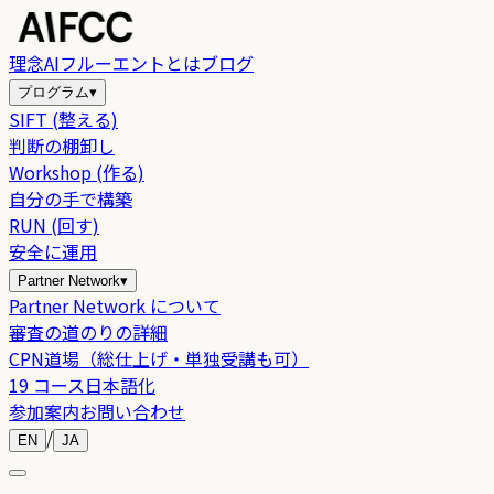
理念
AIフルーエントとは
ブログ
プログラム
▾
SIFT (整える)
判断の棚卸し
Workshop (作る)
自分の手で構築
RUN (回す)
安全に運用
Partner Network
▾
Partner Network について
審査の道のりの詳細
CPN道場（総仕上げ・単独受講も可）
19 コース日本語化
参加案内
お問い合わせ
/
EN
JA