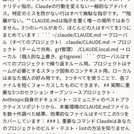
ナリティ指示。Claudeの行動を変えない一般的なアドバイ
ス。特定のミスを防がない行はすべて無駄な指示です。 **階
層がない。** CLAUDE.mdは指示を置く唯一の場所ではあり
ません。3つのレベルがあり、ほとんどの人はすべてを1つに
まとめています： ``` ~/.claude/CLAUDE.md → グローバ
ル（すべてのプロジェクト） .claude/CLAUDE.md → プロジ
ェクト（チームで共有、git管理） ./CLAUDE.local.md → ロ
ーカル（個人的な上書き、gitignore） ``` グローバルはす
べてのプロジェクトで繰り返すルール用。プロジェクトはチ
ームが必要とするスタック固有のコンテキスト用。ローカル
はあなた個人の好み用です。 3つすべてを使うことで、各フ
ァイルを短くフォーカスしたものにできます。 ## 実際に重
要な5つのセクション オープンソースプロジェクト・
Anthropic自身のドキュメント・コミュニティのベストプラ
クティスリポジトリから、本番環境のCLAUDE.mdファイル
を数十件調べた結果、効果的なファイルはすべてこの5つを
カバーしています： ### 1. 重要なコマンド Claudeはあなた
のプロジェクトのビルド・テスト・lintの方法を知りません