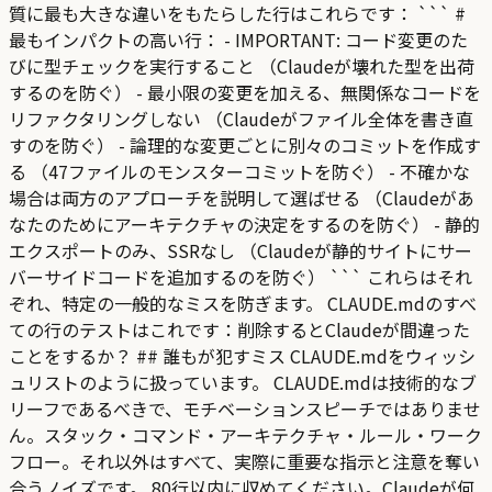
質に最も大きな違いをもたらした行はこれらです： ``` #
最もインパクトの高い行： - IMPORTANT: コード変更のた
びに型チェックを実行すること （Claudeが壊れた型を出荷
するのを防ぐ） - 最小限の変更を加える、無関係なコードを
リファクタリングしない （Claudeがファイル全体を書き直
すのを防ぐ） - 論理的な変更ごとに別々のコミットを作成す
る （47ファイルのモンスターコミットを防ぐ） - 不確かな
場合は両方のアプローチを説明して選ばせる （Claudeがあ
なたのためにアーキテクチャの決定をするのを防ぐ） - 静的
エクスポートのみ、SSRなし （Claudeが静的サイトにサー
バーサイドコードを追加するのを防ぐ） ``` これらはそれ
ぞれ、特定の一般的なミスを防ぎます。 CLAUDE.mdのすべ
ての行のテストはこれです：削除するとClaudeが間違った
ことをするか？ ## 誰もが犯すミス CLAUDE.mdをウィッシ
ュリストのように扱っています。 CLAUDE.mdは技術的なブ
リーフであるべきで、モチベーションスピーチではありませ
ん。スタック・コマンド・アーキテクチャ・ルール・ワーク
フロー。それ以外はすべて、実際に重要な指示と注意を奪い
合うノイズです。 80行以内に収めてください。Claudeが何