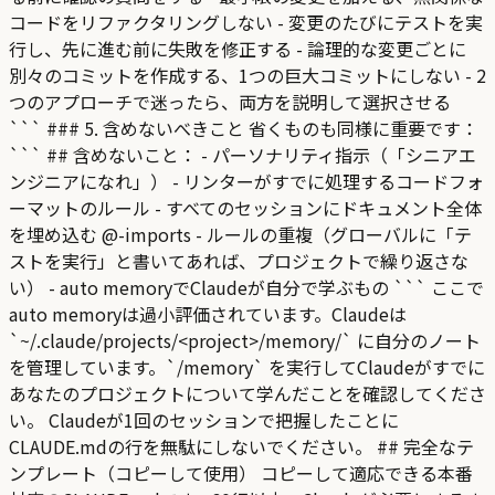
コードをリファクタリングしない - 変更のたびにテストを実
行し、先に進む前に失敗を修正する - 論理的な変更ごとに
別々のコミットを作成する、1つの巨大コミットにしない - 2
つのアプローチで迷ったら、両方を説明して選択させる
``` ### 5. 含めないべきこと 省くものも同様に重要です：
``` ## 含めないこと： - パーソナリティ指示（「シニアエ
ンジニアになれ」） - リンターがすでに処理するコードフォ
ーマットのルール - すべてのセッションにドキュメント全体
を埋め込む @-imports - ルールの重複（グローバルに「テ
ストを実行」と書いてあれば、プロジェクトで繰り返さな
い） - auto memoryでClaudeが自分で学ぶもの ``` ここで
auto memoryは過小評価されています。Claudeは
`~/.claude/projects/<project>/memory/` に自分のノート
を管理しています。`/memory` を実行してClaudeがすでに
あなたのプロジェクトについて学んだことを確認してくださ
い。 Claudeが1回のセッションで把握したことに
CLAUDE.mdの行を無駄にしないでください。 ## 完全なテ
ンプレート（コピーして使用） コピーして適応できる本番