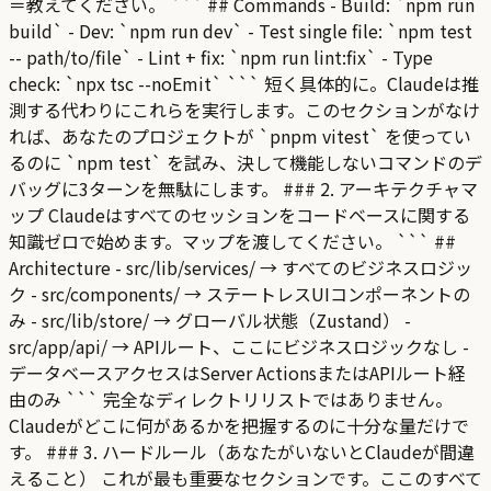
＝教えてください。 ``` ## Commands - Build: `npm run
build` - Dev: `npm run dev` - Test single file: `npm test
-- path/to/file` - Lint + fix: `npm run lint:fix` - Type
check: `npx tsc --noEmit` ``` 短く具体的に。Claudeは推
測する代わりにこれらを実行します。このセクションがなけ
れば、あなたのプロジェクトが `pnpm vitest` を使ってい
るのに `npm test` を試み、決して機能しないコマンドのデ
バッグに3ターンを無駄にします。 ### 2. アーキテクチャマ
ップ Claudeはすべてのセッションをコードベースに関する
知識ゼロで始めます。マップを渡してください。 ``` ##
Architecture - src/lib/services/ → すべてのビジネスロジッ
ク - src/components/ → ステートレスUIコンポーネントの
み - src/lib/store/ → グローバル状態（Zustand） -
src/app/api/ → APIルート、ここにビジネスロジックなし -
データベースアクセスはServer ActionsまたはAPIルート経
由のみ ``` 完全なディレクトリリストではありません。
Claudeがどこに何があるかを把握するのに十分な量だけで
す。 ### 3. ハードルール（あなたがいないとClaudeが間違
えること） これが最も重要なセクションです。ここのすべて