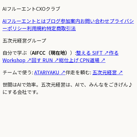
AIフルーエントCXOクラブ
AIフルーエントとは
ブログ
参加案内
お問い合わせ
プライバシ
ーポリシー
利用規約
特定商取引法
五次元経営グループ
自分で学ぶ（
AIFCC（現在地）
）:
整える SIFT
↗
作る
Workshop
↗
回す RUN
↗
総仕上げ CPN道場
↗
チームで使う:
ATARIYAKU ↗
伴走を頼む:
五次元経営 ↗
世間はAIで効率。五次元経営は、AIで、みんなをごきげん♪
にする会社です。