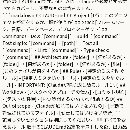
対応のCLAUDE.mdです。60行以内。Claudeが必要とするす
べてをカバーし、不要なものは含みません。
```markdown # CLAUDE.md ## Project [1行：このプロジ
ェクトが何をするか、誰が使うか] ## Stack [フレームワー
ク、言語、データベース、デプロイターゲット] ##
Commands - Dev: `[command]` - Build: `[command]` -
Test single: `[command] -- [path]` - Test all:
`[command]` - Lint: `[command]` - Type check:
`[command]` ## Architecture - [folder] → [何があるか] -
[folder] → [何があるか] - [folder] → [何があるか] - [file] →
[このファイルが何をするか] ## Rules - [特定のミスを防ぐ
ルール] - [特定のミスを防ぐルール] - [特定のミスを防ぐル
ール] - IMPORTANT: [Claudeが繰り返し破るルール1つ] ##
Workflow - [タスクへのアプローチの仕方] - [コミット規約]
- [テストの期待] - [いつ質問するか vs いつ行動するか] ##
Out of scope - [Claudeが触れてはいけないもの] - [手動で
管理されているファイル] - [変更してはいけない統合] ```
該当しないセクションは削除してください。 ## すべてを変
えるルール 数十のCLAUDE.md設定をテストした後、出力品