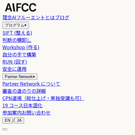
理念
AIフルーエントとは
ブログ
プログラム
▾
SIFT (整える)
判断の棚卸し
Workshop (作る)
自分の手で構築
RUN (回す)
安全に運用
Partner Network
▾
Partner Network について
審査の道のりの詳細
CPN道場（総仕上げ・単独受講も可）
19 コース日本語化
参加案内
お問い合わせ
/
EN
JA