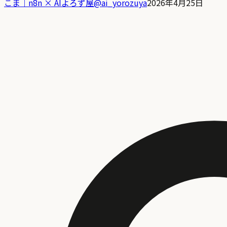
こま｜n8n × AIよろず屋
@
ai_yorozuya
2026年4月25日