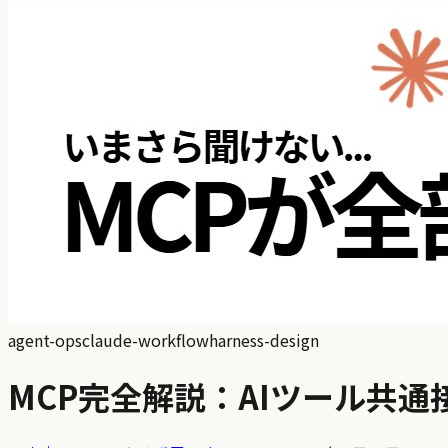
agent-ops
claude-workflow
harness-design
MCP完全解説：AIツール共