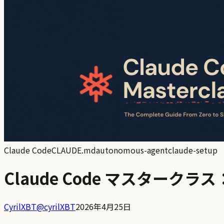
Claude Code
CLAUDE.md
autonomous-agent
claude-setup
Claude Code マスタ
CyrilXBT
@
cyrilXBT
2026年4月25日