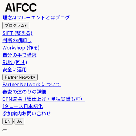
理念
AIフルーエントとは
ブログ
プログラム
▾
SIFT (整える)
判断の棚卸し
Workshop (作る)
自分の手で構築
RUN (回す)
安全に運用
Partner Network
▾
Partner Network について
審査の道のりの詳細
CPN道場（総仕上げ・単独受講も可）
19 コース日本語化
参加案内
お問い合わせ
/
EN
JA