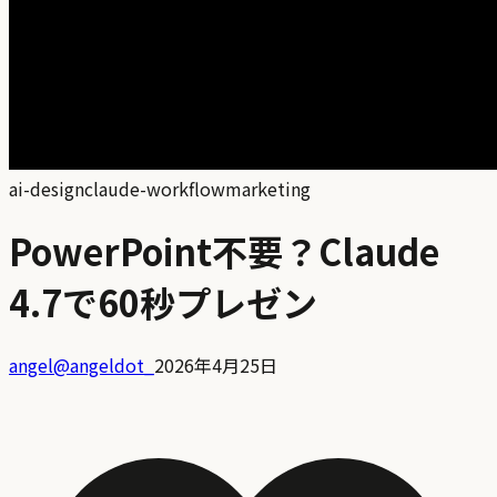
ai-design
claude-workflow
marketing
PowerPoint不要？Claude
4.7で60秒プレゼン
angel
@
angeldot_
2026年4月25日