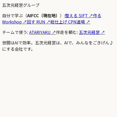
五次元経営グループ
自分で学ぶ（
AIFCC（現在地）
）:
整える SIFT
↗
作る
Workshop
↗
回す RUN
↗
総仕上げ CPN道場
↗
チームで使う:
ATARIYAKU ↗
伴走を頼む:
五次元経営 ↗
世間はAIで効率。五次元経営は、AIで、みんなをごきげん♪
にする会社です。