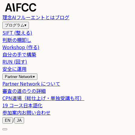
理念
AIフルーエントとは
ブログ
プログラム
▾
SIFT (整える)
判断の棚卸し
Workshop (作る)
自分の手で構築
RUN (回す)
安全に運用
Partner Network
▾
Partner Network について
審査の道のりの詳細
CPN道場（総仕上げ・単独受講も可）
19 コース日本語化
参加案内
お問い合わせ
/
EN
JA