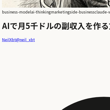
business-model
ai-thinking
marketing
side-business
claude-
AIで月5千ドルの副収入を作
NeilXbt
@
neil_xbt