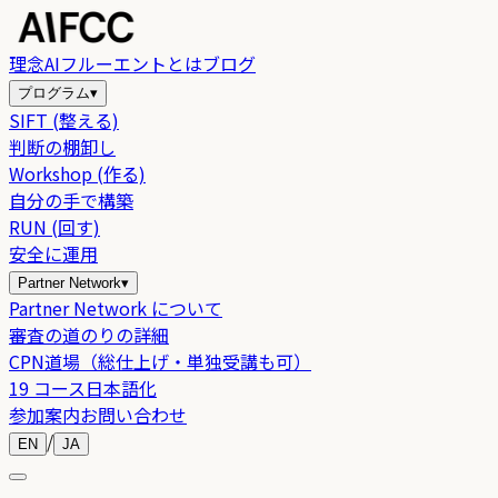
理念
AIフルーエントとは
ブログ
プログラム
▾
SIFT (整える)
判断の棚卸し
Workshop (作る)
自分の手で構築
RUN (回す)
安全に運用
Partner Network
▾
Partner Network について
審査の道のりの詳細
CPN道場（総仕上げ・単独受講も可）
19 コース日本語化
参加案内
お問い合わせ
/
EN
JA