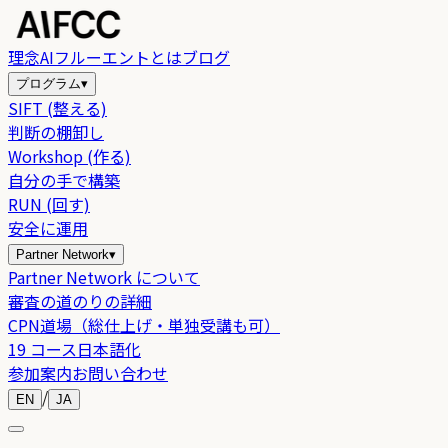
理念
AIフルーエントとは
ブログ
プログラム
▾
SIFT (整える)
判断の棚卸し
Workshop (作る)
自分の手で構築
RUN (回す)
安全に運用
Partner Network
▾
Partner Network について
審査の道のりの詳細
CPN道場（総仕上げ・単独受講も可）
19 コース日本語化
参加案内
お問い合わせ
/
EN
JA