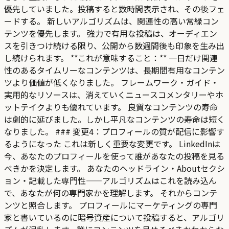
優先していました。投稿すると数時間表示され、その後フェ
ードする。 新しいアルゴリズムは、関連性の高い常緑コン
テンツを優先します。 強力で有用な投稿は、オーディエン
スを引きつけ続ける限り、公開から数週間後も印象を生み出
し続けられます。 **これが意味すること：** 一日だけ関連
性のあるタイムリーなコンテンツは、長期間有用なコンテン
ツより価値が低くなりました。 フレームワーク・ガイド・
実用的なリソースは、消えていくニュースコメンタリーやホ
ットテイクよりも優れています。 良質なコンテンツの寿命
は劇的に延びました。しかし平凡なコンテンツの寿命は短く
なりました。 ### 変更4：プロフィールの質が配信に影響す
るようになった これは新しく重要な変更です。 LinkedInは
今、あなたのプロフィールを使って誰があなたの投稿を見る
べきかを決定します。 あなたのヘッドライン・Aboutセクシ
ョン・記載した専門性——アルゴリズムはこれを読み込ん
で、あなたが何の専門家かを理解します。 それからコンテ
ンツと照合します。 プロフィールにマーケティングの専門
家と書いているのに暗号資産について投稿すると、アルゴリ