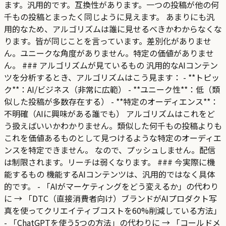
ます。汎用的です。互換性があります。一つの投稿が他の何
千もの投稿とまったく同じように見えます。 あまりにも汎
用的なため、アルゴリズムは誰に見せるべきかわからなくな
ります。皆が同じことを言っています。差別化がありませ
ん。ユニークな角度がありません。特定の価値がありませ
ん。 ### アルゴリズムが見ているもの 汎用的なAIコンテン
ツを分析するとき、アルゴリズムはこう見ます： - **トピッ
ク**：AI/ビジネス（非常に広範） - **ユニーク性**：低（類
似した投稿が多数存在する） - **特定のオーディエンス**：
不明確（AIに興味がある誰でも） アルゴリズムはこれをど
う扱えばいいかわかりません。類似した何千もの投稿よりも
これを価値あるものとして見つけるような特定のオーディエ
ンスを特定できません。 なので、プッシュしません。配信
は制限されます。リーチは弱くなります。 ### 今実際に機
能するもの 機能するAIコンテンツは、汎用的ではなく具体
的です。 - 「AIがマーケティングをどう変えるか」の代わり
に → 「DTC（直接消費者向け）ブランドがAIプロダクト写
真を使ってクリエイティブコストを60%削減している方法」
- 「ChatGPTを使う5つの方法」の代わりに → 「コールドメ