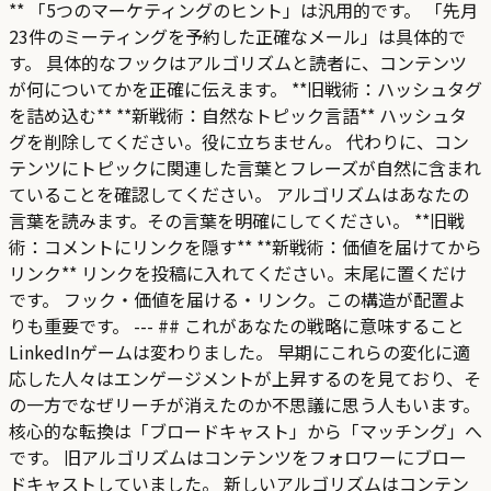
** 「5つのマーケティングのヒント」は汎用的です。 「先月
23件のミーティングを予約した正確なメール」は具体的で
す。 具体的なフックはアルゴリズムと読者に、コンテンツ
が何についてかを正確に伝えます。 **旧戦術：ハッシュタグ
を詰め込む** **新戦術：自然なトピック言語** ハッシュタ
グを削除してください。役に立ちません。 代わりに、コン
テンツにトピックに関連した言葉とフレーズが自然に含まれ
ていることを確認してください。 アルゴリズムはあなたの
言葉を読みます。その言葉を明確にしてください。 **旧戦
術：コメントにリンクを隠す** **新戦術：価値を届けてから
リンク** リンクを投稿に入れてください。末尾に置くだけ
です。 フック・価値を届ける・リンク。この構造が配置よ
りも重要です。 --- ## これがあなたの戦略に意味すること
LinkedInゲームは変わりました。 早期にこれらの変化に適
応した人々はエンゲージメントが上昇するのを見ており、そ
の一方でなぜリーチが消えたのか不思議に思う人もいます。
核心的な転換は「ブロードキャスト」から「マッチング」へ
です。 旧アルゴリズムはコンテンツをフォロワーにブロー
ドキャストしていました。 新しいアルゴリズムはコンテン