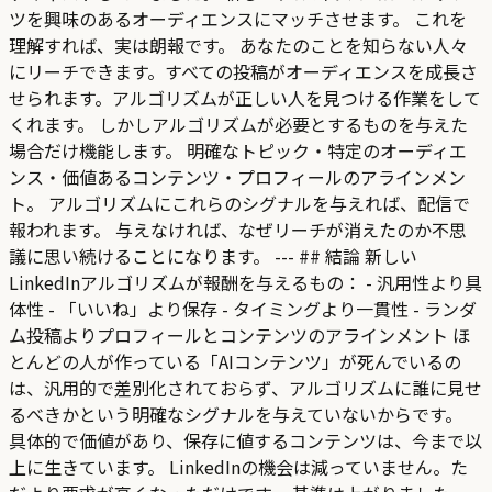
ツを興味のあるオーディエンスにマッチさせます。 これを
理解すれば、実は朗報です。 あなたのことを知らない人々
にリーチできます。すべての投稿がオーディエンスを成長さ
せられます。アルゴリズムが正しい人を見つける作業をして
くれます。 しかしアルゴリズムが必要とするものを与えた
場合だけ機能します。 明確なトピック・特定のオーディエ
ンス・価値あるコンテンツ・プロフィールのアラインメン
ト。 アルゴリズムにこれらのシグナルを与えれば、配信で
報われます。 与えなければ、なぜリーチが消えたのか不思
議に思い続けることになります。 --- ## 結論 新しい
LinkedInアルゴリズムが報酬を与えるもの： - 汎用性より具
体性 - 「いいね」より保存 - タイミングより一貫性 - ランダ
ム投稿よりプロフィールとコンテンツのアラインメント ほ
とんどの人が作っている「AIコンテンツ」が死んでいるの
は、汎用的で差別化されておらず、アルゴリズムに誰に見せ
るべきかという明確なシグナルを与えていないからです。
具体的で価値があり、保存に値するコンテンツは、今まで以
上に生きています。 LinkedInの機会は減っていません。た