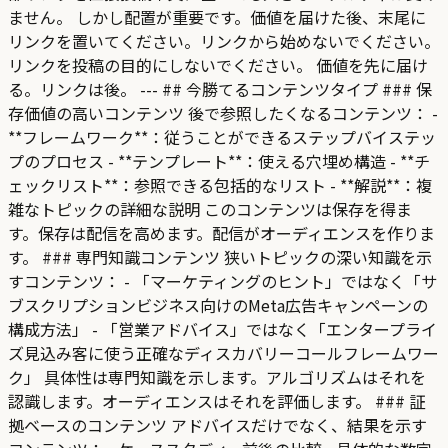
ません。 しかし配置が重要です。価値を届けた後、末尾に
リンクを置いてください。リンクから始めないでください。
リンクを投稿の目的にしないでください。 価値を先に届け
る。リンクは後。 --- ## 今勝てるコンテンツタイプ ### 保
存価値の高いコンテンツ 後で参照したくなるコンテンツ： -
**フレームワーク**：従うことができるステップバイステッ
プのプロセス - **テンプレート**：使える穴埋め構造 - **チ
ェックリスト**：参照できる包括的なリスト - **解説**：複
雑なトピックの詳細な説明 このコンテンツは保存を得ま
す。保存は配信を高めます。配信がオーディエンスを作りま
す。 ### 専門知識コンテンツ 狭いトピックの深い知識を示
すコンテンツ： - 「マーケティングのヒント」ではなく「サ
ブスクリプションビジネス向けのMeta広告キャンペーンの
構成方法」 - 「営業アドバイス」ではなく「エンタープライ
ズ見込み客に使う正確なディスカバリーコールフレームワー
ク」 具体性は専門知識を示します。アルゴリズムはそれを
認識します。オーディエンスはそれを評価します。 ### 証
拠ベースのコンテンツ アドバイスだけでなく、結果を示す