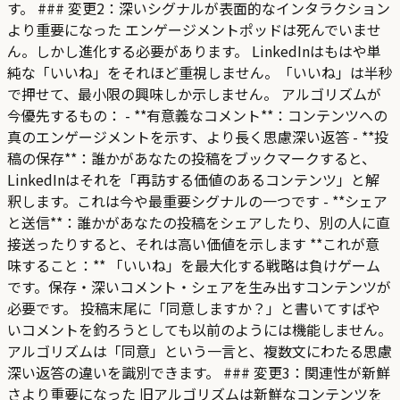
す。 ### 変更2：深いシグナルが表面的なインタラクション
より重要になった エンゲージメントポッドは死んでいませ
ん。しかし進化する必要があります。 LinkedInはもはや単
純な「いいね」をそれほど重視しません。「いいね」は半秒
で押せて、最小限の興味しか示しません。 アルゴリズムが
今優先するもの： - **有意義なコメント**：コンテンツへの
真のエンゲージメントを示す、より長く思慮深い返答 - **投
稿の保存**：誰かがあなたの投稿をブックマークすると、
LinkedInはそれを「再訪する価値のあるコンテンツ」と解
釈します。これは今や最重要シグナルの一つです - **シェア
と送信**：誰かがあなたの投稿をシェアしたり、別の人に直
接送ったりすると、それは高い価値を示します **これが意
味すること：** 「いいね」を最大化する戦略は負けゲーム
です。保存・深いコメント・シェアを生み出すコンテンツが
必要です。 投稿末尾に「同意しますか？」と書いてすばや
いコメントを釣ろうとしても以前のようには機能しません。
アルゴリズムは「同意」という一言と、複数文にわたる思慮
深い返答の違いを識別できます。 ### 変更3：関連性が新鮮
さより重要になった 旧アルゴリズムは新鮮なコンテンツを