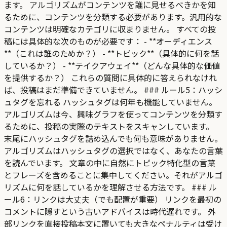
ます。 アルゴリズムがコンテンツを誰に見せるべきかを知
るために、コンテンツを分類する必要があります。汎用的な
コンテンツは明確なカテゴリに収まりません。 すべての投
稿には具体的な次のものが必要です： - **オーディエンス
**（これは誰のためか？） - **トピック**（具体的に何を話
しているか？） - **テイクアウェイ**（どんな具体的な価値
を提供するか？） これらの質問に具体的に答えられなけれ
ば、投稿はまだ準備できていません。 ### ルール5：ハッシ
ュタグを忘れる ハッシュタグは何年も機能していません。
アルゴリズムは今、興味グラフを使ってコンテンツを分類す
るために、投稿の実際のテキストをスキャンしています。
末尾にハッシュタグを詰め込んでも何も意味がありません。
アルゴリズムはハッシュタグの選択ではなく、あなたの言葉
を読んでいます。 文章の中に自然にトピック特化型の言葉
とフレーズを含めることに集中してください。それがアルゴ
リズムに何を話しているかを理解させる方法です。 ### ル
ール6：リンクは大丈夫（でも配置が重要） リンクを最初の
コメントに隠すという古いアドバイスは時代遅れです。 外
部リンクを直接投稿本文に置いても大きなペナルティは受け