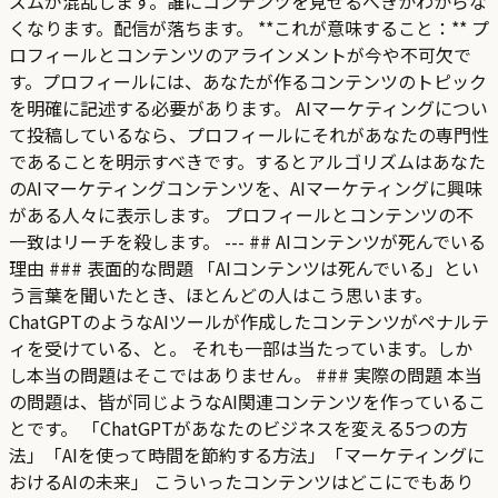
ズムが混乱します。誰にコンテンツを見せるべきかわからな
くなります。配信が落ちます。 **これが意味すること：** プ
ロフィールとコンテンツのアラインメントが今や不可欠で
す。プロフィールには、あなたが作るコンテンツのトピック
を明確に記述する必要があります。 AIマーケティングについ
て投稿しているなら、プロフィールにそれがあなたの専門性
であることを明示すべきです。するとアルゴリズムはあなた
のAIマーケティングコンテンツを、AIマーケティングに興味
がある人々に表示します。 プロフィールとコンテンツの不
一致はリーチを殺します。 --- ## AIコンテンツが死んでいる
理由 ### 表面的な問題 「AIコンテンツは死んでいる」とい
う言葉を聞いたとき、ほとんどの人はこう思います。
ChatGPTのようなAIツールが作成したコンテンツがペナルテ
ィを受けている、と。 それも一部は当たっています。しか
し本当の問題はそこではありません。 ### 実際の問題 本当
の問題は、皆が同じようなAI関連コンテンツを作っているこ
とです。 「ChatGPTがあなたのビジネスを変える5つの方
法」「AIを使って時間を節約する方法」「マーケティングに
おけるAIの未来」 こういったコンテンツはどこにでもあり