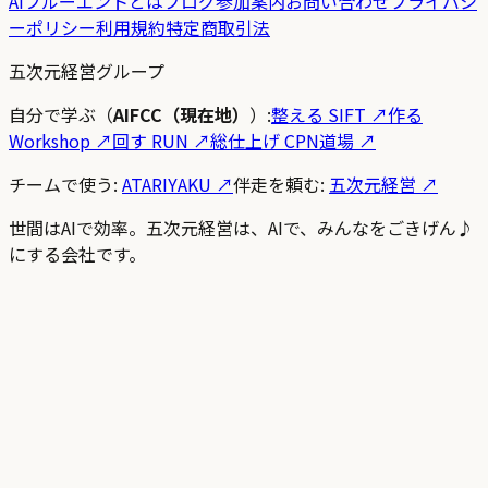
AIフルーエントとは
ブログ
参加案内
お問い合わせ
プライバシ
ーポリシー
利用規約
特定商取引法
五次元経営グループ
自分で学ぶ（
AIFCC（現在地）
）:
整える SIFT
↗
作る
Workshop
↗
回す RUN
↗
総仕上げ CPN道場
↗
チームで使う:
ATARIYAKU ↗
伴走を頼む:
五次元経営 ↗
世間はAIで効率。五次元経営は、AIで、みんなをごきげん♪
にする会社です。