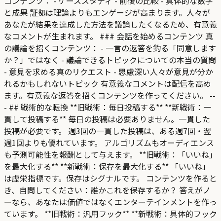
コンテンツ： - ケーススタディ - 前後の比較 - 具体的な数字
と成果 証拠は理論よりもエンゲージが高まります。人々が
あなたが結果を達成した方法を議論したくなるため、有意義
なコメントが生まれます。 ### 会話を始めるコンテンツ 真
の議論を招くコンテンツ： - 一言の返答を釣る「同意します
か？」ではなく - 議論できるトピックについての本当の質問
- 意見を求める真のリクエスト - 思慮深い人々が意見が分か
れるかもしれないトピック 有意義なコメントは配信を高め
ます。有意義な返答を招くコンテンツを作ってください。 --
- ## 戦術的な転換 **旧戦術：毎日投稿する** **新戦術：一
貫して投稿する** 毎日の投稿は必要ありません。一貫した
投稿が必要です。 週3回の一貫した投稿は、ある週7回・翌
週1回よりも優れています。 アルゴリズムもオーディエンス
も予測可能性を報酬として与えます。 **旧戦術：「いいね」
を最大化する** **新戦術：保存を最大化する** 「いいね」
は虚栄指標です。保存はシグナルです。 コンテンツを作ると
き、自問してください：誰かこれを保存するか？ 答えがノ
ーなら、あなたは価値ではなくエンターテインメントを作っ
ています。 **旧戦術：汎用フック** **新戦術：具体的フック