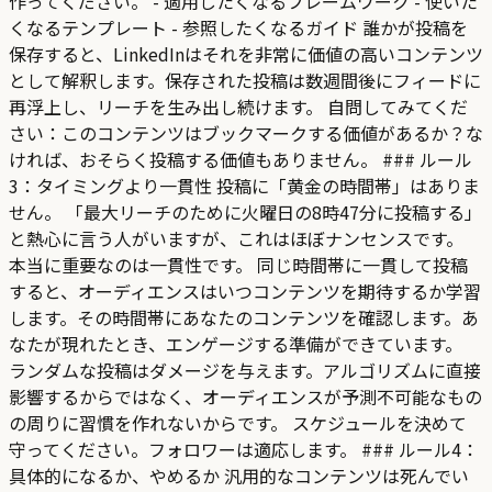
作ってください。 - 適用したくなるフレームワーク - 使いた
くなるテンプレート - 参照したくなるガイド 誰かが投稿を
保存すると、LinkedInはそれを非常に価値の高いコンテンツ
として解釈します。保存された投稿は数週間後にフィードに
再浮上し、リーチを生み出し続けます。 自問してみてくだ
さい：このコンテンツはブックマークする価値があるか？な
ければ、おそらく投稿する価値もありません。 ### ルール
3：タイミングより一貫性 投稿に「黄金の時間帯」はありま
せん。 「最大リーチのために火曜日の8時47分に投稿する」
と熱心に言う人がいますが、これはほぼナンセンスです。
本当に重要なのは一貫性です。 同じ時間帯に一貫して投稿
すると、オーディエンスはいつコンテンツを期待するか学習
します。その時間帯にあなたのコンテンツを確認します。あ
なたが現れたとき、エンゲージする準備ができています。
ランダムな投稿はダメージを与えます。アルゴリズムに直接
影響するからではなく、オーディエンスが予測不可能なもの
の周りに習慣を作れないからです。 スケジュールを決めて
守ってください。フォロワーは適応します。 ### ルール4：
具体的になるか、やめるか 汎用的なコンテンツは死んでい