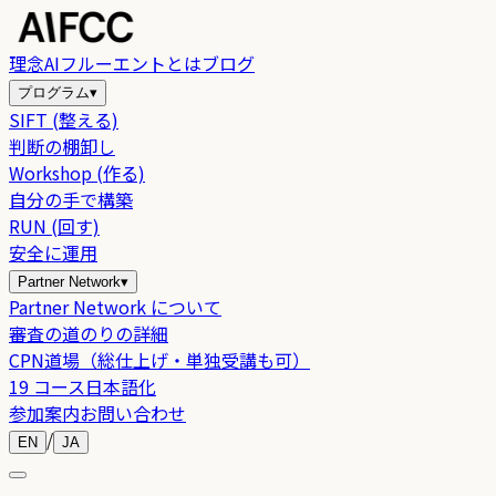
理念
AIフルーエントとは
ブログ
プログラム
▾
SIFT (整える)
判断の棚卸し
Workshop (作る)
自分の手で構築
RUN (回す)
安全に運用
Partner Network
▾
Partner Network について
審査の道のりの詳細
CPN道場（総仕上げ・単独受講も可）
19 コース日本語化
参加案内
お問い合わせ
/
EN
JA