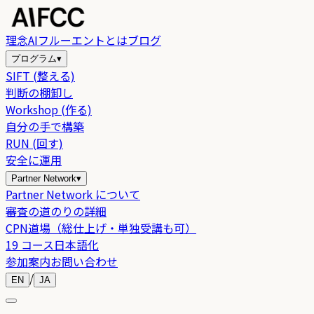
理念
AIフルーエントとは
ブログ
プログラム
▾
SIFT (整える)
判断の棚卸し
Workshop (作る)
自分の手で構築
RUN (回す)
安全に運用
Partner Network
▾
Partner Network について
審査の道のりの詳細
CPN道場（総仕上げ・単独受講も可）
19 コース日本語化
参加案内
お問い合わせ
/
EN
JA