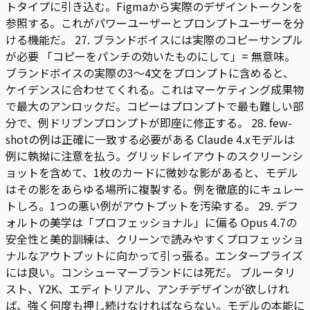
トタイプに引き込む。Figmaから実際のデザイントークンを
参照する。これがパワーユーザーとプロンプトユーザーを分
ける機能だ。 27. ブランドボイスには実際のコピーサンプル
が必要 「コピーをパンチの効いたものにして」= 無意味。
ブランドボイスの実際の3〜4文をプロンプトに含めると、
ケイデンスに合わせてくれる。これはマーケティング成果物
で最大のアンロックだ。コピーはプロンプトで最も難しい部
分で、例ドリブンプロンプトが即座に修正する。 28. few-
shotの例は正確に一致する必要がある Claude 4.xモデルは
例に執拗に注意を払う。グリッドレイアウトのスクリーンシ
ョットを含めて、1枚のカードに微妙な影があると、モデル
はその影をあらゆる場所に複製する。例を徹底的にキュレー
トしろ。1つの悪い例がアウトプットを汚染する。 29. デフ
ォルトの美学は「プロフェッショナル」に偏る Opus 4.7の
安全性と美的訓練は、クリーンで読みやすくプロフェッショ
ナルなアウトプットに向かって引っ張る。エンタープライズ
には良い。コンシューマーブランドには死だ。 ブルータリ
スト、Y2K、エディトリアル、アンチデザインが欲しけれ
ば、強く何度も押し続けなければならない。モデルの本能に