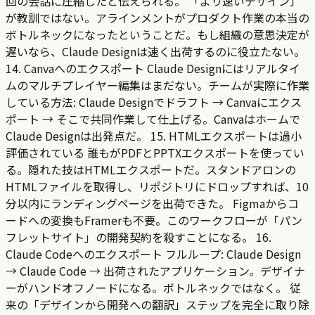
回の会話に圧縮したと伝えられる。 「より速いデザイン」
が教訓ではない。アラインメントがプロダクト作業の本当の
ボトルネックになったということだ。もし組織の意思決定が
遅いなら、Claude Designは速く出荷するのに役立たない。
14. Canvaへのエクスポート Claude Designにはリアルタイ
ムのマルチプレイヤー編集はまだない。チームが実際に作業
している方法: Claude Designでドラフト → Canvaにエクス
ポート → そこで共同作業して仕上げる。Canvaはホームで
Claude Designは出発点だ。 15. HTMLエクスポートは過小
評価されている 誰もがPDFとPPTXエクスポートを使ってい
る。隠れた技はHTMLエクスポートだ。スタンドアロンの
HTMLファイルを取得し、リポジトリにドロップすれば、10
分以内にランディングページを出荷できた。 Figmaからコ
ードへの変換もFramerも不要。このワークフローが「パン
フレットサイト」の開発契約を殺すことになる。 16.
Claude Codeへのエクスポート フルループ: Claude Design
→ Claude Code → 出荷されたアプリケーション。デザイナ
ーがハンドオフノードになる。ボトルネックではなく。 従
来の「デザインから開発への翻訳」ステップを完全に取り除