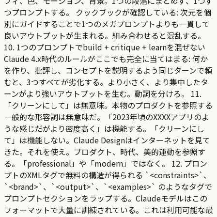
フィ、色、モーション、背景。1つの段落にまとめず、1つず
つプロンプトする。 クックブックが確認している: 次元を個
別にガイドすることで1つのメガプロンプトよりも一貫して
良いアウトプットが生まれる。組み合わせると混乱する。
10. 1つのプロンプトでbuild + critique + learnを混ぜない
Claude 4.x時代のルールがここでも完全に当てはまる: 何か
を作り、批評し、コンセプトを説明するよう同じターンで頼
むと、3つすべてが劣化する。より小さく、より集中したタ
ーンがより強いアウトプットを生む。動詞を分けろ。 11.
「クリーンにして」は無意味。本物のプロダクトを参照する
一般的な形容詞は無意味だ。「2023年頃のXXXXアプリのよ
うな感じだがより密度高く」は機能する。「クリーンにし
て」は機能しない。Claude Designはインターネットを見て
きた。それを使え。プロダクト、時代、美的運動を参照す
る。「professional」や「modern」ではなく。 12. プロン
プトのXMLタグで無料の構造が得られる `<constraints>`、
`<brand>`、`<output>`、`<examples>` のようなタグで
プロンプトセクションをラップする。Claudeモデルはこの
フォーマットで大量に訓練されている。これは利用可能な最