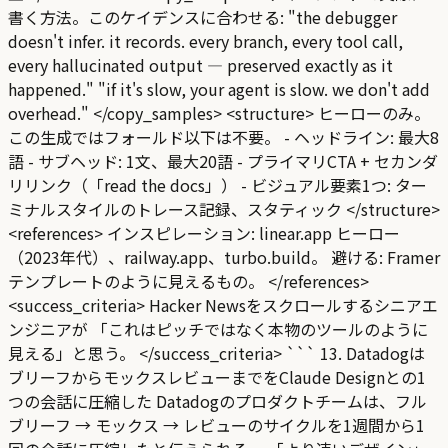
書く方法。このケイデンスに合わせる: "the debugger
doesn't infer. it records. every branch, every tool call,
every hallucinated output — preserved exactly as it
happened." "if it's slow, your agent is slow. we don't add
overhead." </copy_samples> <structure> ヒーローのみ。
この生成ではフォールド以下は不要。 - ヘッドライン: 最大8
語 - サブヘッド: 1文、最大20語 - プライマリCTA + セカンダ
リリンク（「read the docs」） - ビジュアル要素1つ: ター
ミナルスタイルのトレース記録、スタティック </structure>
<references> インスピレーション: linear.app ヒーロー
（2023年代）、railway.app、turbo.build。 避ける: Framer
テンプレートのように見えるもの。 </references>
<success_criteria> Hacker Newsをスクロールするシニアエ
ンジニアが 「これはピッチではなく本物のツールのように
見える」と思う。 </success_criteria> ``` 13. Datadogは
ブリーフからモックスレビューまでをClaude Designとの1
つの会話に圧縮した Datadogのプロダクトチームは、フル
ブリーフ → モックス → レビューのサイクルを1週間から1