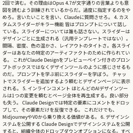
2回で済む。その理由はOpus 4.7が文字通りの言葉よりも意
図を読むよう訓練されているからだ。過度に指定するのをや
めろ。言いたいことを言い、Claudeに質問させろ。 4. カス
タムスライダーがキラー機能 皆はプロンプトについて話し
ている。スライダーについては誰も話さない。スライダーは
デザインごとに生成される（汎用テンプレートではない）。
間隔、密度、色の温かさ、レイアウトのタイトさ。各スライ
ダーはあなたの特定のアーティファクトのために作られてい
る。 これがClaude Designをプレビューペイン付きのプロン
プトボックスではなくデザインツールのように感じさせるも
のだ。プロンプトを学ぶ前にスライダーを学ぼう。 チャッ
トでスライダーを追加するよう頼むとデザインページに表示
される。 5. インラインコメント ほとんどのAIデザインツー
ルは1つの変更を頼むとページ全体を再生成する。良い部分
も失う。 Claude Designでは特定の要素にコメントをドロッ
プして、その要素だけを反復できる。 これだけでも、
MidjourneyやV0から乗り換える価値がある。 6. デザインシ
ステムを公開する Claude Designでデザインシステムを公開
すると、組織全体のドロップダウンオプションになる。すべ