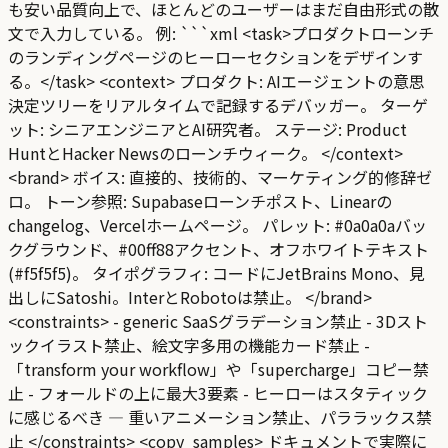
も安い品質向上で、ほとんどのユーザーはまだ自由形式の散
文で入力している。 例: ```xml <task>プロダクトローンチ
のランディングページのヒーローセクションをデザインす
る。</task> <context> プロダクト: AIエージェントの意思
決定ツリーをリアルタイムで記録するデバッガー。 ターゲ
ット: シニアエンジニアとAI研究者。 ステージ: Product
HuntとHacker Newsのローンチウィーク。 </context>
<brand> ボイス: 直接的、技術的、マーケティング的修辞ゼ
ロ。 トーン参照: Supabaseローンチポスト、Linearの
changelog、Vercelホームページ。 パレット: #0a0a0aバッ
クグラウンド、#00ff88アクセント、オフホワイトテキスト
(#f5f5f5)。 タイポグラフィ: コードにJetBrains Mono、見
出しにSatoshi。InterとRobotoは禁止。 </brand>
<constraints> - generic SaaSグラデーション禁止 - 3Dスト
ックイラスト禁止、絵文字多用の機能カード禁止 -
「transform your workflow」や「supercharge」コピー禁
止 - フォールドの上に最大3要素 - ヒーローはスタティック
に感じるべき — 重いアニメーション禁止、パララックス禁
止 </constraints> <copy_samples> ドキュメントで実際に