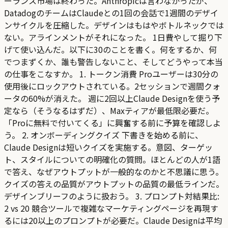
ーランス市場は終わった。Anthropicは言わなかったが、
DatadogのチームはClaudeとの1回の会話で1週間のデザイ
ンサイクルを圧縮した。デザインはもはやボトルネックでは
ない。アラインメントがそれになった。 1日費やして掘り下
げて使い込んだ。以下に30のことを書く。何をするか、何
でつまずくか、誰も警告しないこと、そしてどうやって本当
の仕事をこなすか。 1. トークン消費 Proユーザーは30分の
使用後にロックアウトされている。2セッションで週間クォ
ータの60%が消えた。 週に2回以上Claude Designを使う予
定なら（そうなるはずだ）、Maxティアが最低限必要だ。
「Proに無料で付いてくる」に興奮する前に予算を確認しよ
う。 2. オンボーディングクイズ 下書きを始める前に、
Claude Designは短いクイズを実施する。意図、ターゲッ
ト、スタイルについての明確化の質問。ほとんどの人が1語
で答え、なぜアウトプットが一般的なのかと不思議に思う。
クイズの答えの品質がアウトプットの品質の最低ラインだ。
デザインブリーフのように扱おう。 3. プロンプト対結果比:
2 vs 20 競合ツールで複雑なマーケティングページを再現す
るには20以上のプロンプトが必要だ。Claude Designは平均