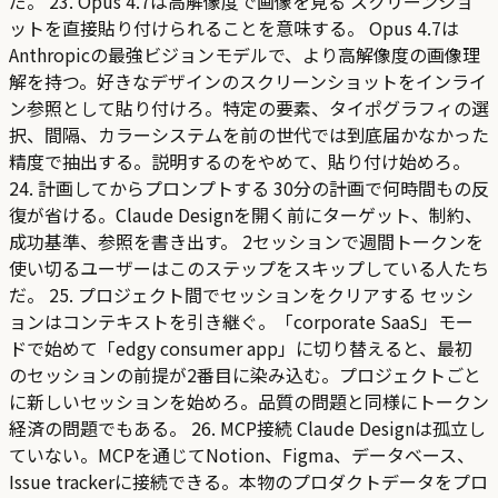
だ。 23. Opus 4.7は高解像度で画像を見る スクリーンショ
ットを直接貼り付けられることを意味する。 Opus 4.7は
Anthropicの最強ビジョンモデルで、より高解像度の画像理
解を持つ。好きなデザインのスクリーンショットをインライ
ン参照として貼り付けろ。特定の要素、タイポグラフィの選
択、間隔、カラーシステムを前の世代では到底届かなかった
精度で抽出する。説明するのをやめて、貼り付け始めろ。
24. 計画してからプロンプトする 30分の計画で何時間もの反
復が省ける。Claude Designを開く前にターゲット、制約、
成功基準、参照を書き出す。 2セッションで週間トークンを
使い切るユーザーはこのステップをスキップしている人たち
だ。 25. プロジェクト間でセッションをクリアする セッシ
ョンはコンテキストを引き継ぐ。「corporate SaaS」モー
ドで始めて「edgy consumer app」に切り替えると、最初
のセッションの前提が2番目に染み込む。プロジェクトごと
に新しいセッションを始めろ。品質の問題と同様にトークン
経済の問題でもある。 26. MCP接続 Claude Designは孤立し
ていない。MCPを通じてNotion、Figma、データベース、
Issue trackerに接続できる。本物のプロダクトデータをプロ