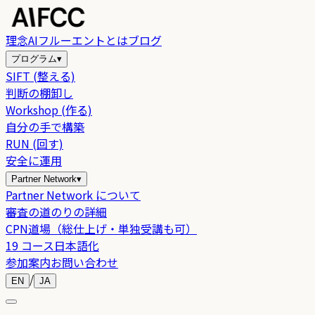
理念
AIフルーエントとは
ブログ
プログラム
▾
SIFT (整える)
判断の棚卸し
Workshop (作る)
自分の手で構築
RUN (回す)
安全に運用
Partner Network
▾
Partner Network について
審査の道のりの詳細
CPN道場（総仕上げ・単独受講も可）
19 コース日本語化
参加案内
お問い合わせ
/
EN
JA