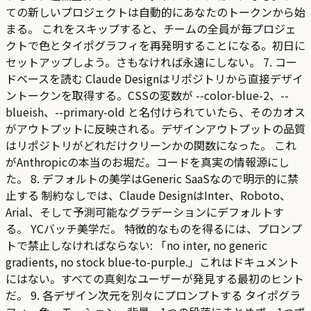
ての新しいプロジェクトは自動的にあなたのトークンから始
まる。 これをスキップすると、チームの全員が毎プロジェ
クトで色とタイポグラフィを再発明することになる。初日に
セットアップしよう。さもなければ永遠にしない。 7. コー
ドベースを読む Claude Designはリポジトリから直接デザイ
ントークンを取得する。CSSの変数が --color-blue-2、--
blueish、--primary-old と名付けられていたら、そのカオス
がアウトプットに反映される。デザインアウトプットの品質
はリポジトリがどれだけクリーンかの関数になった。 これ
がAnthropicの本当のお堀だ。コードを真実の情報源にし
た。 8. デフォルトの美学はGeneric SaaSなので明示的に禁
止する 制約なしでは、Claude DesignはInter、Roboto、
Arial、そして予測可能なグラデーションにデフォルトす
る。 YCバッチ美学だ。 特徴的なものを得るには、プロンプ
トで禁止しなければならない: 「no inter, no generic
gradients, no stock blue-to-purple.」これはドキュメント
にはない。すべての真剣なユーザーが発見する最初のヒント
だ。 9. 各デザイン次元を別々にプロンプトする タイポグラ