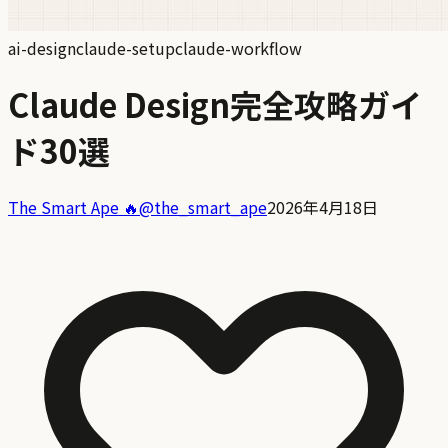
ai-design
claude-setup
claude-workflow
Claude Design完全攻略ガイ
ド30選
The Smart Ape 🔥
@
the_smart_ape
2026年4月18日