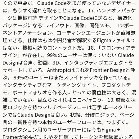
くので重要だ。Claude Codeをまだ使っていないデザイナー
は、もうすぐ遅れを取ることになる。 17. ハンドオフパッケ
ージは機械可読 デザインをClaude Codeに送ると、構造化
パッケージになる: レイアウト、画像、開発メモ、コンポー
ネントアノテーション。コーディングエージェントが直接処
理できる。仕様はもはや開発者が解釈するFigmaファイルで
はない。機械可読のコントラクトだ。 18. 「フロンティアデ
ザイン」が存在し、99%のユーザーは使っていない Claude
Designは音声、動画、3D、インタラクティブエフェクトを
サポートしている。AnthropicはこれをFrontier Designと呼
ぶ。 99%のユーザーはまだスライドデッキを作っている。
インタラクティブなマーケティングサイト、プロダクトデ
モ、ポートフォリオを作る人にとっての優位性は大きく、混
雑していない。目立ちたければここへ行こう。 19. 厳密な状
態ロジックを持つマルチページフローは苦手 単一スクリー
ンではClaude Designは良い。状態、分岐ロジック、ページ
間の一貫性を持つ本物のユーザーフローでは、つまずく。
プロダクション用のユーザーフローには今もFigma +
Framerが必要だ。限界を理解してトークンを無駄遣いする