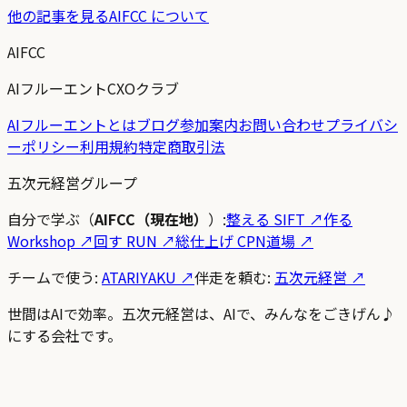
他の記事を見る
AIFCC について
AIFCC
AIフルーエントCXOクラブ
AIフルーエントとは
ブログ
参加案内
お問い合わせ
プライバシ
ーポリシー
利用規約
特定商取引法
五次元経営グループ
自分で学ぶ（
AIFCC（現在地）
）:
整える SIFT
↗
作る
Workshop
↗
回す RUN
↗
総仕上げ CPN道場
↗
チームで使う:
ATARIYAKU ↗
伴走を頼む:
五次元経営 ↗
世間はAIで効率。五次元経営は、AIで、みんなをごきげん♪
にする会社です。