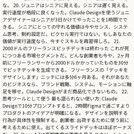
な。 20. ジュニアはシニアに見える。シニアは遅く見える。
実行速度が格段に良くなった。Claude Designを使うジュニ
アデザイナーはシニアが3日かけてやったことを1時間でで
きる。 シニアにとっての守れる価値は今やセンス、システ
ム思考、制約設定だ。ピクセル実行ではない。もしあなたの
価値が実行速度なら、今すぐスキルを再習得しろ。 21.
2000ドルのフリーランスピッチデッキは終わった これが死
につつある市場セグメントだ。どんな創業者も今や、2ヶ月
前にフリーランサーから2000ドルかかっていたものを30分
でピッチデッキを生成できる。 フリーランスの「デッキを
デザインします」ニッチには多分6ヶ月ある。それがあなた
のビジネスなら、ブランド戦略、システム、モーションに軸
足を移せ。Claude Designがまだ商品化できないもの。 22.
思考ツールとして使う 最も語られない使い方: Claude
Designで10分プロンプトすると、2時間Figmaで過ごすより
プロダクトのアイデアが明確になる。 デザインを説明する
行為が具体性を強制する。創業者: 出荷するために使う前に
考えるために使え。出てくるスライドデッキはほぼボーナス