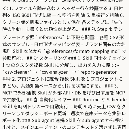
く: 1. ファイルを読み込む 2. ヘッダー行を検証する 3. 日付
列を ISO 8601 形式に統一 4. 空行を削除 5. 重複行を排除 6.
クリーン版を新規ファイルとして保存 各ステップに「失敗
時の挙動」も書くと信頼性が上がる。 ### 🔍 Step 4: テン
プレートと参照 `references/` に下記を配置: - 各種 CSV 形
式のサンプル - 日付形式マッピング表 - ブランド固有の命名
規則 Skill 本体から `@references/format-mapping.md` で
参照可能。 ## 🚀 スケーリング ### 1. Skill 同士をチェイン
1 つのタスクを複数 Skill に分解し、出力を入力に渡す: -
`csv-cleaner` → `csv-analyzer` → `report-generator`
### 2. プロジェクトに統合 複数 Skill を 1 プロジェクトに
まとめ、共通知識ベースから引ける状態にする。 ### 3.
MCP で外部連携 Skill が外部 API・DB を呼び出す層を MCP
で抽象化。 ## 🤖 自動化レイヤー ### Routine と Schedule
Skill を時刻トリガーで自動実行: - 毎朝 9 時に売上 CSV をク
リーンしてダッシュボード更新 - 週次で在庫データを集計レ
ポート化 ### Sub-agent 連携 Skill を sub-agent から呼び
出すと、メインエージェントのコンテキストを汚さずに専門