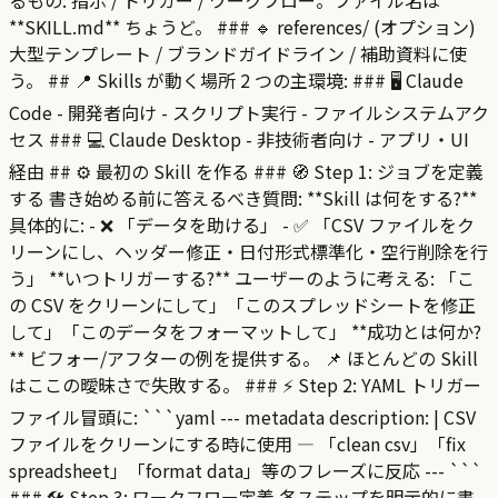
**SKILL.md** ちょうど。 ### 🔹 references/ (オプション)
大型テンプレート / ブランドガイドライン / 補助資料に使
う。 ## 📍 Skills が動く場所 2 つの主環境: ### 🖥 Claude
Code - 開発者向け - スクリプト実行 - ファイルシステムアク
セス ### 💻 Claude Desktop - 非技術者向け - アプリ・UI
経由 ## ⚙️ 最初の Skill を作る ### 🧭 Step 1: ジョブを定義
する 書き始める前に答えるべき質問: **Skill は何をする?**
具体的に: - ❌ 「データを助ける」 - ✅ 「CSV ファイルをク
リーンにし、ヘッダー修正・日付形式標準化・空行削除を行
う」 **いつトリガーする?** ユーザーのように考える: 「こ
の CSV をクリーンにして」「このスプレッドシートを修正
して」「このデータをフォーマットして」 **成功とは何か?
** ビフォー/アフターの例を提供する。 📌 ほとんどの Skill
はここの曖昧さで失敗する。 ### ⚡ Step 2: YAML トリガー
ファイル冒頭に: ```yaml --- metadata description: | CSV
ファイルをクリーンにする時に使用 — 「clean csv」「fix
spreadsheet」「format data」等のフレーズに反応 --- ```
### 🛠 Step 3: ワークフロー定義 各ステップを明示的に書