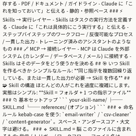
存する - PDF / ドキュメント / ガイドライン - Claude に「こ
れを知っておいて」と伝える - 静的・参照ベース ### ⚡
Skills → 実行レイヤー - Skills はタスクの実行方法を定義す
る - Claude に「これは具体的にこう実行する」と伝える -
ステップバイステップのワークフロー / 反復可能なプロセス
/ 一貫した出力 - トレーニング済みのアシスタントのような
もの ### 🔗 MCP → 接続レイヤー - MCP は Claude を外部
システム (カレンダー / データベース / メール) に接続する -
Skills はそのデータをどう使うかを決める ## 🎯 いつ Skill
を作るべきか シンプルなルール: **同じ指示を複数回繰り返
している、または一貫した出力が必要 → Skill を作る** ##
🧩 Skill の構造 ほとんどの人がこれを過度に複雑にします。
実態はシンプル: **Skill = フォルダ + 1 つの指示ファイル**
### 📁 基本セットアップ ``` your-skill-name/ ├──
SKILL.md └── references/ (オプション) ``` ### 🔹 命名
ルール kebab-case を使う: `email-writer` / `csv-cleaner`
/ `content-generator`。スペース・アンダースコア・大文
字は避ける。 ### 🔹 SKILL.md = 脳 このファイルに含まれ
るもの: 指示 / トリガー / ワークフロー。ファイル名は