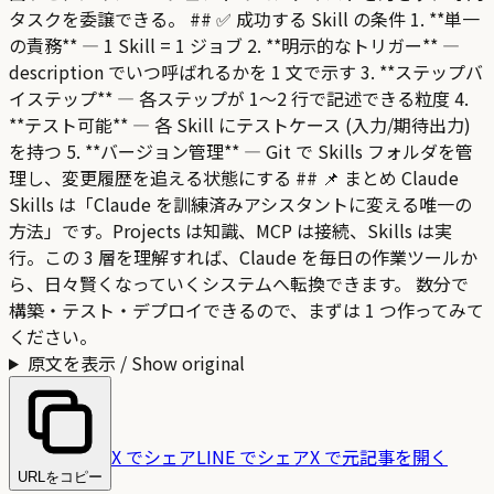
タスクを委譲できる。 ## ✅ 成功する Skill の条件 1. **単一
の責務** — 1 Skill = 1 ジョブ 2. **明示的なトリガー** —
description でいつ呼ばれるかを 1 文で示す 3. **ステップバ
イステップ** — 各ステップが 1〜2 行で記述できる粒度 4.
**テスト可能** — 各 Skill にテストケース (入力/期待出力)
を持つ 5. **バージョン管理** — Git で Skills フォルダを管
理し、変更履歴を追える状態にする ## 📌 まとめ Claude
Skills は「Claude を訓練済みアシスタントに変える唯一の
方法」です。Projects は知識、MCP は接続、Skills は実
行。この 3 層を理解すれば、Claude を毎日の作業ツールか
ら、日々賢くなっていくシステムへ転換できます。 数分で
構築・テスト・デプロイできるので、まずは 1 つ作ってみて
ください。
原文を表示 / Show original
X でシェア
LINE でシェア
X で元記事を開く
URLをコピー