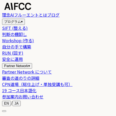
理念
AIフルーエントとは
ブログ
プログラム
▾
SIFT (整える)
判断の棚卸し
Workshop (作る)
自分の手で構築
RUN (回す)
安全に運用
Partner Network
▾
Partner Network について
審査の道のりの詳細
CPN道場（総仕上げ・単独受講も可）
19 コース日本語化
参加案内
お問い合わせ
/
EN
JA