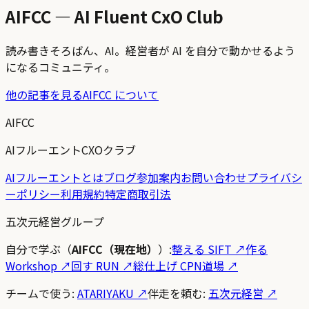
AIFCC — AI Fluent CxO Club
読み書きそろばん、AI。経営者が AI を自分で動かせるよう
になるコミュニティ。
他の記事を見る
AIFCC について
AIFCC
AIフルーエントCXOクラブ
AIフルーエントとは
ブログ
参加案内
お問い合わせ
プライバシ
ーポリシー
利用規約
特定商取引法
五次元経営グループ
自分で学ぶ（
AIFCC（現在地）
）:
整える SIFT
↗
作る
Workshop
↗
回す RUN
↗
総仕上げ CPN道場
↗
チームで使う:
ATARIYAKU ↗
伴走を頼む:
五次元経営 ↗