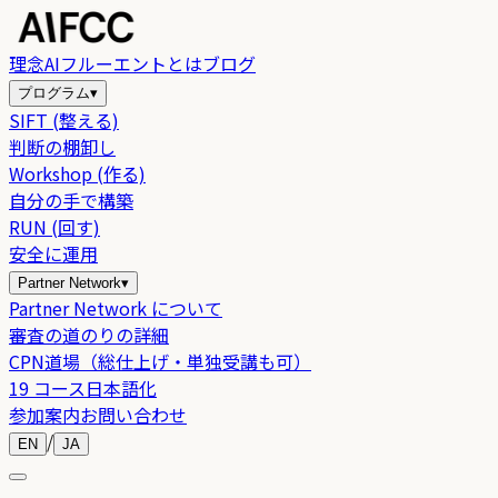
理念
AIフルーエントとは
ブログ
プログラム
▾
SIFT (整える)
判断の棚卸し
Workshop (作る)
自分の手で構築
RUN (回す)
安全に運用
Partner Network
▾
Partner Network について
審査の道のりの詳細
CPN道場（総仕上げ・単独受講も可）
19 コース日本語化
参加案内
お問い合わせ
/
EN
JA