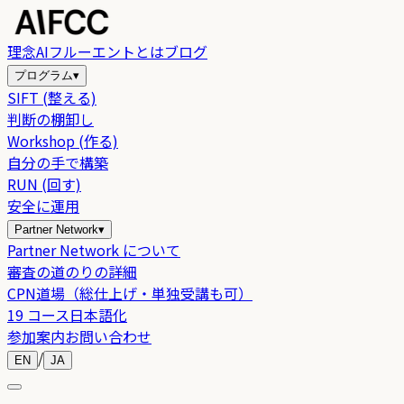
理念
AIフルーエントとは
ブログ
プログラム
▾
SIFT (整える)
判断の棚卸し
Workshop (作る)
自分の手で構築
RUN (回す)
安全に運用
Partner Network
▾
Partner Network について
審査の道のりの詳細
CPN道場（総仕上げ・単独受講も可）
19 コース日本語化
参加案内
お問い合わせ
/
EN
JA