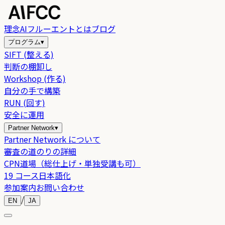
理念
AIフルーエントとは
ブログ
プログラム
▾
SIFT (整える)
判断の棚卸し
Workshop (作る)
自分の手で構築
RUN (回す)
安全に運用
Partner Network
▾
Partner Network について
審査の道のりの詳細
CPN道場（総仕上げ・単独受講も可）
19 コース日本語化
参加案内
お問い合わせ
/
EN
JA