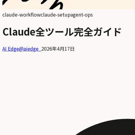
claude-workflow
claude-setup
agent-ops
Claude全ツール完全ガイド
AI Edge
@
aiedge_
2026年4月17日