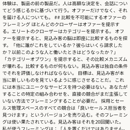
体験は、製品の前の製品だ。人は高額な決定を、会話につい
てどう感じるかに基づいて行う。オファーだけでなく、それ
を届ける人についても。 ## 比較を不可能にするオファーの
フレーミング ほとんどのクローザーはオファーを提示す
る。エリートのクローザーはカテゴリーを提示する。 オフ
ァーを提示すると、見込み客の脳は即座に比較するものを探
す。「他に誰がこれをしているか？彼らはいくら請求した
か？以前このような人と働いたときはどうなったか？」
「カテゴリーオブワン」を提示すると、その比較メカニズム
が壊れる。比較するものが何もない。見込み客は独自の条件
でそれを評価しなければならない。 目標は、見込み客が本
当に新しいものを見ているように感じさせることだ。 これ
には本当にユニークなサービスを持つ必要はない。あなたが
することの特定の組み合わせを、直接の競合がまだ主張して
いない方法でフレーミングすることが必要だ。 採用とセー
ルス管理スペースのすべての競合は「良いセールス担当者を
見つけます」というバージョンを売り込む。そのフレーミン
グは使い果たされている。見込み客はそれを20回聞いた。
私が使うフレーミングは：「人を置くだけではありません。