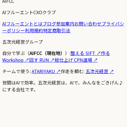
AIFCC
AIフルーエントCXOクラブ
AIフルーエントとは
ブログ
参加案内
お問い合わせ
プライバシ
ーポリシー
利用規約
特定商取引法
五次元経営グループ
自分で学ぶ（
AIFCC（現在地）
）:
整える SIFT
↗
作る
Workshop
↗
回す RUN
↗
総仕上げ CPN道場
↗
チームで使う:
ATARIYAKU ↗
伴走を頼む:
五次元経営 ↗
世間はAIで効率。五次元経営は、AIで、みんなをごきげん♪
にする会社です。