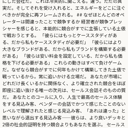
にした会社だ。 これは冷笑的に聞こえる。違う。ただの真
実だ。そしてそれを受け入れると、エネルギーをどこに注ぐ
べきかが完全に再フレームされる。 ## なぜほとんどのオペ
レーターは間違ったことで競争するか 経営者が競争プレッ
シャーを感じると、本能的に競合がすでに主張している土俵
で戦おうとする。 「彼らにはもっとケーススタディがあ
る、だから私もケーススタディが必要だ」 「彼らにはより
大きなブランドがある、だから私もブランドを構築する必要
がある」 「彼らは安い料金を設定している、だから私も価
格を下げる必要がある」 これらの動きはすべて負けゲーム
だ。なぜなら競合がすでに何年もかけて構築してきた土俵で
戦っているから。常に追いかける立場だ。 あなたが市場に
どれだけ長くいるかに関係なく、より確立された競合をほぼ
即座に追い抜ける唯一の次元は、セールス会話そのものの質
だ。 あなたとのコールに入り、人生で最高のセールス体験
をする見込み客、ベンダーの会話でかつて感じたことのない
レベルで理解されたと感じる見込み客、「あれは違った」と
思いながら退出する見込み客——彼らは、より良いデッキと
2倍の社会的証明を持つ競合よりもあなたを選ぶ。 セールス