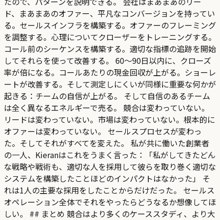
たので、パターンを説明できる。 会社はまあまあのリー
ド、まあまあのオファー、平凡なコンバージョンを持ってい
る。セールスインフラを構築する。オファーのフレーミング
を調整する。心理についてクローザーをトレーニングする。
コール前のシーケンスを構築する。適切な指標の追跡を開始
してそれらを使って改善する。 60〜90日以内に、クローズ
率が倍になる。コールあたりの現金回収が上がる。ショーレ
ートが改善する。そして測定しにくいが同様に重要な何かが
起きる：チームの自信が上がる。 そして自信のあるチーム
は全く異なるエネルギーで売る。 競合は変わっていない。
リードは変わっていない。市場は変わっていない。根本的に
オファーは変わっていない。 セールスプロセスが変わっ
た。そしてそれがすべてを変えた。 私が共に働いた創業者
の一人、Kieranはこれをうまく言った：「私がしてきたどん
な戦略や戦術も、適切な人を採用して彼らを取り巻く適切な
システムを構築したことほどのインパクトはなかった」 そ
れは1人の主要な採用をしたことからだけだった。 セールス
オペレーション全体でそれをやったらどうなるか想像してほ
しい。 ## まとめ 競合はより多くのケーススタディ、より大