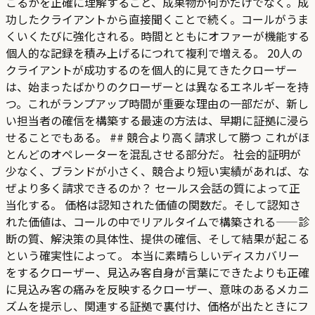
こるかを正確に理解すること、成果物が何かだけでなく。成
功したクライアントから直接聞くことで続く。コールがうま
くいくたびに強化される。時間とともにオファーが機能する
個人的な記録を積み上げるにつれて複利で増える。 20人の
クライアントが成功するのを個人的に見てきたクローザー
は、始まったばかりのクローザーとは異なるエネルギーを持
つ。これがランプアップ時間が重要な理由の一部だが、新し
い担当者の確信を構築する最速の方法は、早期に証拠に浸ら
せることでもある。 ## 競合より高く請求して勝つ これがほ
とんどのオペレーターを混乱させる部分だ。 社会的証明が
少なく、ブランドが小さく、競合より短い実績があれば、な
ぜより多く請求できるのか？ セールス会話の質によって正
当化する。 価格は認知された価値の関数だ。そして認知さ
れた価値は、コールの中でリアルタイムで構築される——診
断の質、解決策の具体性、提供の確信、そして結果が起こる
という確実性によって。 本当に素晴らしいディスカバリー
をするクローザー、見込み客自身が言葉にできたよりも正確
に見込み客の痛みを反映するクローザー、意味のあるメカニ
ズムを提示し、関連する証拠で裏付け、価格が出たときにフ