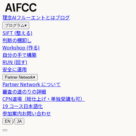
理念
AIフルーエントとは
ブログ
プログラム
▾
SIFT (整える)
判断の棚卸し
Workshop (作る)
自分の手で構築
RUN (回す)
安全に運用
Partner Network
▾
Partner Network について
審査の道のりの詳細
CPN道場（総仕上げ・単独受講も可）
19 コース日本語化
参加案内
お問い合わせ
/
EN
JA