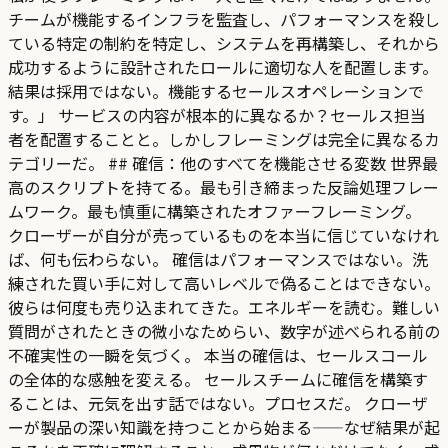
チームが機能するインフラを監査し、パフォーマンスを殺し
ている特定の制約を特定し、システムを再構築し、それから
成功するように設計されたロールに適切な人を配置します。
結果は採用ではない。機能するセールスオペレーションで
す。」 サービスの内容が根本的に異なるか？セールス担当
者を配置することと。しかしフレーミングは完全に異なるカ
テゴリーだ。 ## 確信：他のすべてを機能させる変数 世界最
高のスクリプトを持てる。最も引き締まった反論処理フレー
ムワーク。最も慎重に構築されたオファーフレーミング。
クローザーが自分が売っているものを本当に信じていなけれ
ば、何も伝わらない。 確信はパフォーマンスではない。洗
練された買い手に対して高いレベルで偽ることはできない。
彼らは何度も売り込まれてきた。エネルギーを読む。難しい
質問がされたときの微小なためらい、数字が述べられる前の
不確実性の一瞬を気づく。 本当の確信は、セールスコール
の全体的な感触を変える。 セールスチームに確信を構築す
ることは、元気を出す話ではない。プロセスだ。 クローザ
ーが製品の深い知識を持つことから始まる——なぜ結果が起