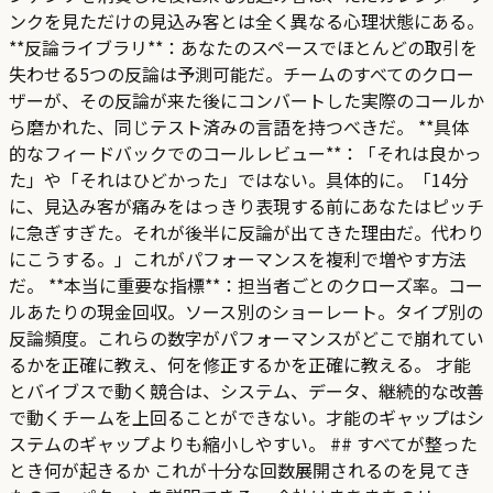
ンクを見ただけの見込み客とは全く異なる心理状態にある。
**反論ライブラリ**：あなたのスペースでほとんどの取引を
失わせる5つの反論は予測可能だ。チームのすべてのクロー
ザーが、その反論が来た後にコンバートした実際のコールか
ら磨かれた、同じテスト済みの言語を持つべきだ。 **具体
的なフィードバックでのコールレビュー**：「それは良かっ
た」や「それはひどかった」ではない。具体的に。「14分
に、見込み客が痛みをはっきり表現する前にあなたはピッチ
に急ぎすぎた。それが後半に反論が出てきた理由だ。代わり
にこうする。」これがパフォーマンスを複利で増やす方法
だ。 **本当に重要な指標**：担当者ごとのクローズ率。コー
ルあたりの現金回収。ソース別のショーレート。タイプ別の
反論頻度。これらの数字がパフォーマンスがどこで崩れてい
るかを正確に教え、何を修正するかを正確に教える。 才能
とバイブスで動く競合は、システム、データ、継続的な改善
で動くチームを上回ることができない。才能のギャップはシ
ステムのギャップよりも縮小しやすい。 ## すべてが整った
とき何が起きるか これが十分な回数展開されるのを見てき