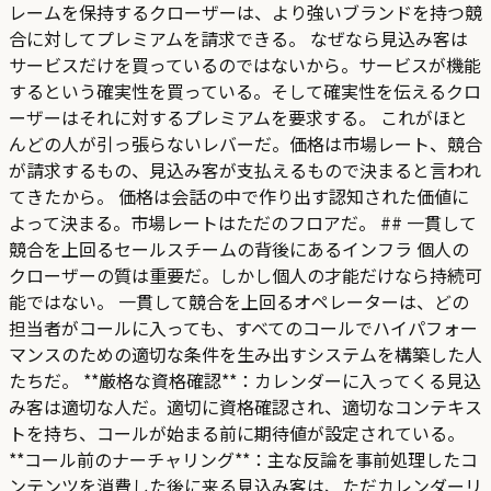
レームを保持するクローザーは、より強いブランドを持つ競
合に対してプレミアムを請求できる。 なぜなら見込み客は
サービスだけを買っているのではないから。サービスが機能
するという確実性を買っている。そして確実性を伝えるクロ
ーザーはそれに対するプレミアムを要求する。 これがほと
んどの人が引っ張らないレバーだ。価格は市場レート、競合
が請求するもの、見込み客が支払えるもので決まると言われ
てきたから。 価格は会話の中で作り出す認知された価値に
よって決まる。市場レートはただのフロアだ。 ## 一貫して
競合を上回るセールスチームの背後にあるインフラ 個人の
クローザーの質は重要だ。しかし個人の才能だけなら持続可
能ではない。 一貫して競合を上回るオペレーターは、どの
担当者がコールに入っても、すべてのコールでハイパフォー
マンスのための適切な条件を生み出すシステムを構築した人
たちだ。 **厳格な資格確認**：カレンダーに入ってくる見込
み客は適切な人だ。適切に資格確認され、適切なコンテキス
トを持ち、コールが始まる前に期待値が設定されている。
**コール前のナーチャリング**：主な反論を事前処理したコ
ンテンツを消費した後に来る見込み客は、ただカレンダーリ