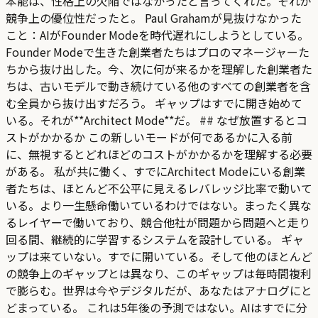
本能は、性格上の欠陥ではなかったと言ってくれた。それが
競争上の優位性だったと。 Paul Grahamが見抜けなかった
こと：AIがFounder Modeを時代遅れにしようとしている。
Founder Modeで生きた創業者たちはプロのマネージャーた
ちから抜け出した。今、次に何が来るかを理解した創業者た
ちは、古いモデルで動き続けている他のすべての創業者を含
む全員から抜け出すだろう。 ギャップはすでに開き始めて
いる。それが**Architect Mode**だ。 ## なぜ放置するとコ
ストがかかるか この新しいモードが何であるかに入る前
に、無視するとどれほどのコストがかかるかを理解する必要
がある。 私が共に働く、すでにArchitect Modeにいる創業
者たちは、ほとんど不公平に見えるレバレッジ比率で動いて
いる。より一生懸命働いているわけではない。まったく異な
るレイヤーで働いており、競合他社が問題から問題へと走り
回る間、継続的に学習するシステムを設計している。 ギャ
ップは来ていない。すでに開いている。そして他のほとんど
の競争上のギャップとは異なり、このギャップは毎時間複利
で膨らむ。世界は今やデジタルだが、あなたはアナログにと
どまっている。 これは5年後の予測ではない。AIはすでに分