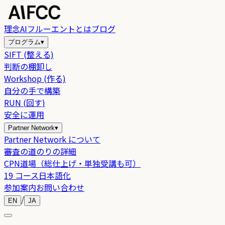
理念
AIフルーエントとは
ブログ
プログラム
▾
SIFT (整える)
判断の棚卸し
Workshop (作る)
自分の手で構築
RUN (回す)
安全に運用
Partner Network
▾
Partner Network について
審査の道のりの詳細
CPN道場（総仕上げ・単独受講も可）
19 コース日本語化
参加案内
お問い合わせ
/
EN
JA