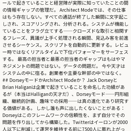
ールで起きていることと経営陣が実際に知っていたことの間
の情報ギャップの管理だ。 Architect Modeでは、その仕事
はもう存在しない。すべての通話が終了した瞬間に文字起こ
しされ、スコアリングされ、分析される。システムが機能し
ていることをフラグ立てする——クローズドな取引と相関す
るフレーズ、異議が上手く処理される瞬間、見込み客を前進
させるシーケンス。スクリプトを自動的に更新する。レビュ
ー時ではなくリアルタイムで下位パフォーマーをサーフェス
する。 最高の担当者と最悪の担当者のギャップはもはやマ
ネジメントの問題ではない。データの問題だ。 今や天才は
システムの中に宿る。創業者や主要な幹部の中ではなく。
## DorseyモードかArchitect Modeか？ Jack Dorseyと
Brian Haliganは企業で起きていることを命名した功績があ
るが（本当はHalliganの天才だ）、Dorseyモード——円形組
織、継続的計画、趣味での採用——は真の進化であり研究す
る価値がある。 しかし誰も声に出したくないことがある：
Dorseyはこのフレームワークの信頼性を、まず自分でその
問題を作り出してから構築した。Twitterはイーロンが2000
人以下に削減して運営を維持する前に7500人に膨れ上がっ