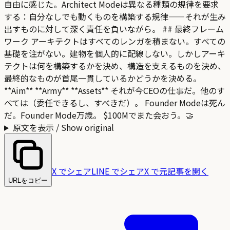
自由に感じた。Architect Modeは異なる種類の規律を要求
する：自分なしでも動くものを構築する規律——それが生み
出すものに対して深く責任を負いながら。 ## 最終フレーム
ワーク アーキテクトはすべてのレンガを積まない。すべての
基礎を注がない。建物を個人的に配線しない。しかしアーキ
テクトは何を構築するかを決め、構造を支えるものを決め、
最終的なものが首尾一貫しているかどうかを決める。
**Aim** **Army** **Assets** それが今CEOの仕事だ。他のす
べては（委任できるし、すべきだ）。 Founder Modeは死ん
だ。Founder Mode万歳。 $100Mでまた会おう。🤝
原文を表示 / Show original
X でシェア
LINE でシェア
X で元記事を開く
URLをコピー