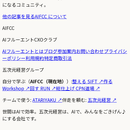
になるコミュニティ。
他の記事を見る
AIFCC について
AIFCC
AIフルーエントCXOクラブ
AIフルーエントとは
ブログ
参加案内
お問い合わせ
プライバシ
ーポリシー
利用規約
特定商取引法
五次元経営グループ
自分で学ぶ（
AIFCC（現在地）
）:
整える SIFT
↗
作る
Workshop
↗
回す RUN
↗
総仕上げ CPN道場
↗
チームで使う:
ATARIYAKU ↗
伴走を頼む:
五次元経営 ↗
世間はAIで効率。五次元経営は、AIで、みんなをごきげん♪
にする会社です。