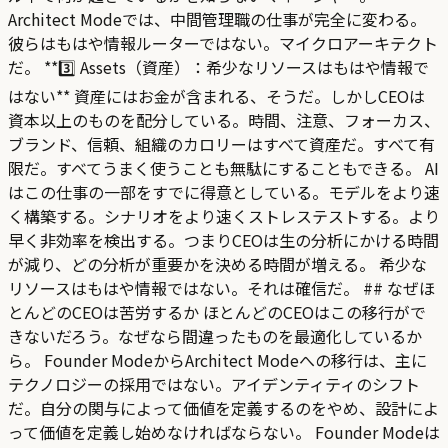
Architect Modeでは、中間管理職の仕事が完全に変わる。
彼らはもはや情報ルーターではない。マイクロアーキテクト
だ。 **3️⃣ Assets（資産）：希少なリソースはもはや情報で
はない** 資産にはお金が含まれる、そうだ。しかしCEOは
資本以上のものを配分している。時間、注意、フォーカス、
ブランド、信頼、組織のカロリーはすべて資産だ。すべて有
限だ。すべてうまく使うことも無駄にすることもできる。 AI
はこの仕事の一部をすでに得意としている。モデルをより速
く構築する。シナリオをより速くストレステストする。より
早く非効率を検出する。つまりCEOは生の分析にかける時間
が減り、どの分析が重要かを決める時間が増える。 希少な
リソースはもはや情報ではない。それは確信だ。 ## なぜほ
とんどのCEOは苦労するか ほとんどのCEOはこの移行がで
きないだろう。なぜなら間違ったものを最適化しているか
ら。 Founder ModeからArchitect Modeへの移行は、主に
テクノロジーの採用ではない。アイデンティティのシフト
だ。自分の関与によって価値を定義するのをやめ、設計によ
って価値を定義し始めなければならない。 Founder Modeは