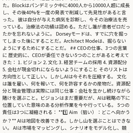
た。Blockはパンデミック中に4000人から10000人超に成長
し、その後40%を一度の発表で削減して先見性があると言
った。 彼は自分が与えた病気を診断し、今その治療法を売
っている。治療法の功績は認める。ただし誰が患者ゼロだっ
たかを忘れないように。 Dorseyモードは、すでに穴を掘っ
てしまった後にすることだ。Architect Modeは、掘らない
ようにするためにすることだ。 ## CEOの仕事、3つの言葉
に 歴史的に、CEOが委任できない5つのことがあると考えて
きた： 1. ビジョン 2. 文化 3. 経営チームの採用 4. 資源配分
5. 会社が現金切れにならないようにすること そのリストは
方向性として正しい。しかしAIは今それを圧縮する。 文化
は誰を雇い、何を報いて、何を許容するかの産物だ。資源配
分と現金管理は実際には同じ仕事：会社を生かし続けながら
賭けを選ぶこと。ビジョンはまだ重要だが、AIは戦略の下に
位置していた意味のある分析作業を今や行っている。 5つの
責任は3つに凝縮される： **1️⃣ Aim（狙い）：どこへ向かう
か？** AIは地図を改善できる。しかし山を選ぶことはできな
い。 AIは市場をマッピングし、シナリオをモデル化し、競