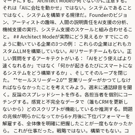
マートにする。 Architect Modeが何でないかに注意する。
それは「AIに会社を動かせ」ではない。システムであること
ではなく、システムを構築する規律だ。Founderのビジョ
ン、アーティストの趣味、人間の説明責任をAI支援の分析、
機械支援の実行、システム支援のスケールと組み合わせるこ
と。 ## Architect Modeが実際にどう見えるか すでにこの
ように動いている企業の3つの例： これらの企業はどれもカ
スタムLLMを構築していない。AIリサーチチームもない。正
しい質問をするアーキテクトがいる：「AIをどう使えばより
速くなれるか」ではなく「何かが起きるたびにスマートにな
るシステムをどう構築するか」、そしてそのループを閉じ
た。 **セールスリーダー2.0** 営業リーダーがかつてしなけ
ればならなかったことを考えてみよう。週末に通話録音を聞
く。反論のスプレッドシートを作る。各担当者を個別にコー
チングする。感覚と不完全なデータで（誰もCRMを更新し
ないから）どのスクリプトが機能しているか推測する。問題
の兆候が明らかになってから6ヶ月後に下位パフォーマーを
解雇する、全体像を明確に把握したことが一度もなかったか
ら。 これが仕事だった。戦略ではない。構築でもない。コ