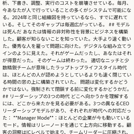
析、下書き、調整、実行のコストを崩壊させている。毎月、
今あなたが人で行っていることの多くがシステムで可能にな
る。2024年と同じ組織図を持っているなら、すでに遅れて
いる。そしてそのギャップは毎週広がっている。 ## モデル
は死んだ あなたは情報の非対称性を背景にビジネスを構築
した。顧客が知らないことを知っていた。大手より速く動い
た。優秀な人を雇って問題に向けた。デジタルな組み立てラ
インのように見えた。それがゲームだったし、あなたはそれ
が得意だった。 そのゲームは終わった。 適切なニッチと少
数精鋭チームが意味したラップトップライフスタイル時代
は、ほとんどの人が認めようとしているよりも速く閉じてい
る時間の窓の上に構築されていた。 問題は変化するかどう
かではない。強制されて閉鎖する前に変化するかどうかだ。
## リーダーシップの3つの時代 どこへ向かうかを理解する
には、どこから来たかを見る必要がある。3つの異なるCEO
リーダーシップモデルがあり、それぞれが時代への対応だっ
た： **Manager Mode**：ほとんどの企業が今も動いている
モード。情報はリレーノードを通じて上方向に移動する。顧
客の洞察はICレベルで始まり、チームリーダーに圧縮され、