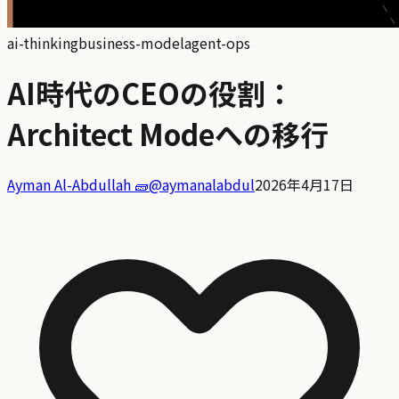
ai-thinking
business-model
agent-ops
AI時代のCEOの役割：
Architect Modeへの移行
Ayman Al-Abdullah 🧱
@
aymanalabdul
2026年4月17日