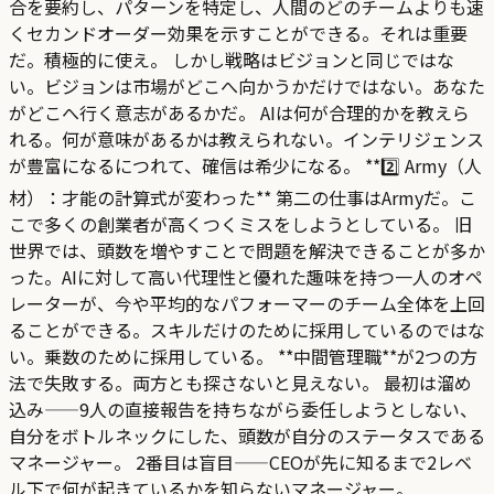
合を要約し、パターンを特定し、人間のどのチームよりも速
くセカンドオーダー効果を示すことができる。それは重要
だ。積極的に使え。 しかし戦略はビジョンと同じではな
い。ビジョンは市場がどこへ向かうかだけではない。あなた
がどこへ行く意志があるかだ。 AIは何が合理的かを教えら
れる。何が意味があるかは教えられない。インテリジェンス
が豊富になるにつれて、確信は希少になる。 **2️⃣ Army（人
材）：才能の計算式が変わった** 第二の仕事はArmyだ。こ
こで多くの創業者が高くつくミスをしようとしている。 旧
世界では、頭数を増やすことで問題を解決できることが多か
った。AIに対して高い代理性と優れた趣味を持つ一人のオペ
レーターが、今や平均的なパフォーマーのチーム全体を上回
ることができる。スキルだけのために採用しているのではな
い。乗数のために採用している。 **中間管理職**が2つの方
法で失敗する。両方とも探さないと見えない。 最初は溜め
込み——9人の直接報告を持ちながら委任しようとしない、
自分をボトルネックにした、頭数が自分のステータスである
マネージャー。 2番目は盲目——CEOが先に知るまで2レベ
ル下で何が起きているかを知らないマネージャー。