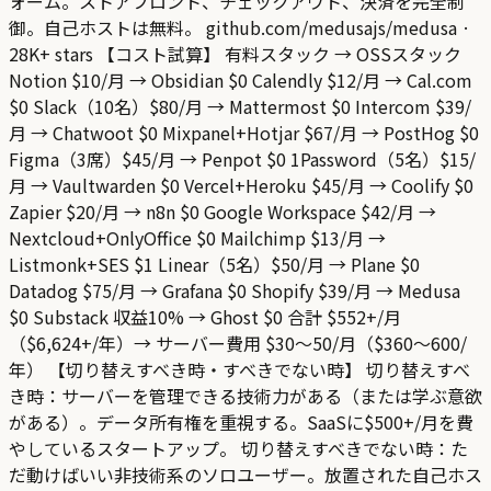
ォーム。ストアフロント、チェックアウト、決済を完全制
御。自己ホストは無料。 github.com/medusajs/medusa ·
28K+ stars 【コスト試算】 有料スタック → OSSスタック
Notion $10/月 → Obsidian $0 Calendly $12/月 → Cal.com
$0 Slack（10名）$80/月 → Mattermost $0 Intercom $39/
月 → Chatwoot $0 Mixpanel+Hotjar $67/月 → PostHog $0
Figma（3席）$45/月 → Penpot $0 1Password（5名）$15/
月 → Vaultwarden $0 Vercel+Heroku $45/月 → Coolify $0
Zapier $20/月 → n8n $0 Google Workspace $42/月 →
Nextcloud+OnlyOffice $0 Mailchimp $13/月 →
Listmonk+SES $1 Linear（5名）$50/月 → Plane $0
Datadog $75/月 → Grafana $0 Shopify $39/月 → Medusa
$0 Substack 収益10% → Ghost $0 合計 $552+/月
（$6,624+/年）→ サーバー費用 $30〜50/月（$360〜600/
年） 【切り替えすべき時・すべきでない時】 切り替えすべ
き時：サーバーを管理できる技術力がある（または学ぶ意欲
がある）。データ所有権を重視する。SaaSに$500+/月を費
やしているスタートアップ。 切り替えすべきでない時：た
だ動けばいい非技術系のソロユーザー。放置された自己ホス