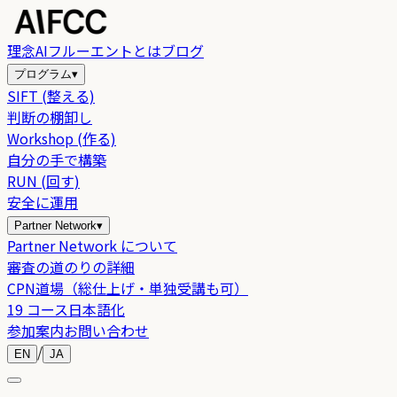
理念
AIフルーエントとは
ブログ
プログラム
▾
SIFT (整える)
判断の棚卸し
Workshop (作る)
自分の手で構築
RUN (回す)
安全に運用
Partner Network
▾
Partner Network について
審査の道のりの詳細
CPN道場（総仕上げ・単独受講も可）
19 コース日本語化
参加案内
お問い合わせ
/
EN
JA