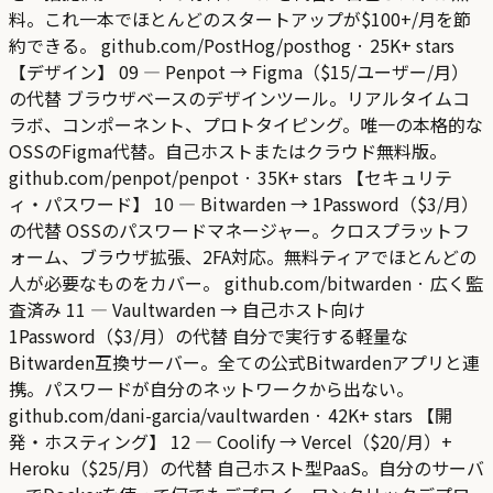
料。これ一本でほとんどのスタートアップが$100+/月を節
約できる。 github.com/PostHog/posthog · 25K+ stars
【デザイン】 09 — Penpot → Figma（$15/ユーザー/月）
の代替 ブラウザベースのデザインツール。リアルタイムコ
ラボ、コンポーネント、プロトタイピング。唯一の本格的な
OSSのFigma代替。自己ホストまたはクラウド無料版。
github.com/penpot/penpot · 35K+ stars 【セキュリテ
ィ・パスワード】 10 — Bitwarden → 1Password（$3/月）
の代替 OSSのパスワードマネージャー。クロスプラットフ
ォーム、ブラウザ拡張、2FA対応。無料ティアでほとんどの
人が必要なものをカバー。 github.com/bitwarden · 広く監
査済み 11 — Vaultwarden → 自己ホスト向け
1Password（$3/月）の代替 自分で実行する軽量な
Bitwarden互換サーバー。全ての公式Bitwardenアプリと連
携。パスワードが自分のネットワークから出ない。
github.com/dani-garcia/vaultwarden · 42K+ stars 【開
発・ホスティング】 12 — Coolify → Vercel（$20/月）+
Heroku（$25/月）の代替 自己ホスト型PaaS。自分のサーバ