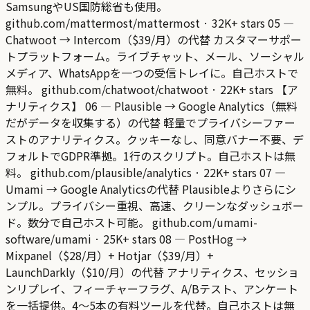
SamsungやUS国防総省も使用。
github.com/mattermost/mattermost · 32K+ stars 05 —
Chatwoot → Intercom（$39/月）の代替 カスタマーサポー
トプラットフォーム。ライブチャット、メール、ソーシャル
メディア、WhatsAppを一つの受信トレイに。自己ホストで
無料。 github.com/chatwoot/chatwoot · 22K+ stars 【ア
ナリティクス】 06 — Plausible → Google Analytics（無料
だがデータを収集する）の代替 軽量でプライバシーファー
ストのアナリティクス。クッキーなし、同意バナー不要、デ
フォルトでGDPR準拠。1行のスクリプト。自己ホストは無
料。 github.com/plausible/analytics · 22K+ stars 07 —
Umami → Google Analyticsの代替 Plausibleよりさらにシ
ンプル。プライバシー重視、高速、クリーンなダッシュボー
ド。数分で自己ホスト可能。 github.com/umami-
software/umami · 25K+ stars 08 — PostHog →
Mixpanel（$28/月）+ Hotjar（$39/月）+
LaunchDarkly（$10/月）の代替 アナリティクス、セッショ
ンリプレイ、フィーチャーフラグ、A/Bテスト、アンケート
を一括提供。4〜5本の有料ツールを代替。自己ホストは無