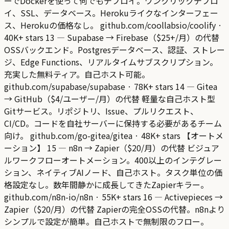
ーでDockerを使って何でもデプロイ。ワンクリックデプロ
イ、SSL、データベース。Herokuライクなインターフェー
ス、Herokuの価格なし。 github.com/coollabsio/coolify ·
40K+ stars 13 — Supabase → Firebase（$25+/月）の代替
OSSバックエンド。Postgresデータベース、認証、ストレー
ジ、Edge Functions、リアルタイムサブスクリプション。
充実した無料ティア。自己ホスト可能。
github.com/supabase/supabase · 78K+ stars 14 — Gitea
→ GitHub（$4/ユーザー/月）の代替 軽量な自己ホスト型
Gitサービス。リポジトリ、Issue、プルリクエスト、
CI/CD。コードを自社サーバーに保持する必要があるチーム
向け。 github.com/go-gitea/gitea · 48K+ stars 【オートメ
ーション】 15 — n8n → Zapier（$20/月）の代替 ビジュア
ルワークフローオートメーション。400以上のインテグレー
ション、ネイティブAIノード、自己ホスト。タスク単位の価
格設定なし。数年間静かに成長してきたZapierキラー。
github.com/n8n-io/n8n · 55K+ stars 16 — Activepieces →
Zapier（$20/月）の代替 Zapierの完全OSSの代替。n8nより
シンプルで設定が簡単。自己ホストで無制限のフロー。