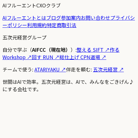
AIフルーエントCXOクラブ
AIフルーエントとは
ブログ
参加案内
お問い合わせ
プライバシ
ーポリシー
利用規約
特定商取引法
五次元経営グループ
自分で学ぶ（
AIFCC（現在地）
）:
整える SIFT
↗
作る
Workshop
↗
回す RUN
↗
総仕上げ CPN道場
↗
チームで使う:
ATARIYAKU ↗
伴走を頼む:
五次元経営 ↗
世間はAIで効率。五次元経営は、AIで、みんなをごきげん♪
にする会社です。