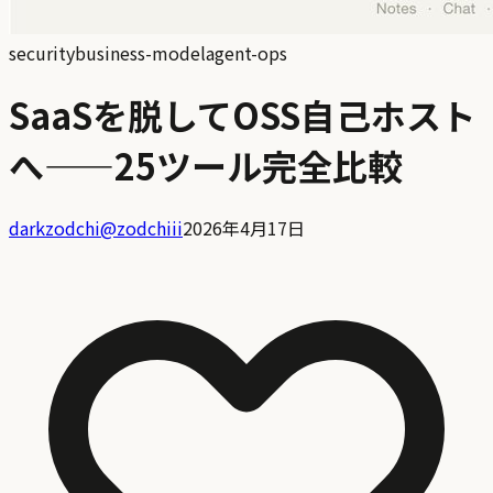
security
business-model
agent-ops
SaaSを脱してOSS自己ホスト
へ——25ツール完全比較
darkzodchi
@
zodchiii
2026年4月17日