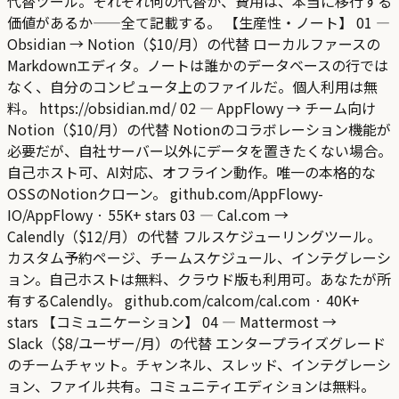
代替ツール。それぞれ何の代替か、費用は、本当に移行する
価値があるか——全て記載する。 【生産性・ノート】 01 —
Obsidian → Notion（$10/月）の代替 ローカルファースの
Markdownエディタ。ノートは誰かのデータベースの行では
なく、自分のコンピュータ上のファイルだ。個人利用は無
料。 https://obsidian.md/ 02 — AppFlowy → チーム向け
Notion（$10/月）の代替 Notionのコラボレーション機能が
必要だが、自社サーバー以外にデータを置きたくない場合。
自己ホスト可、AI対応、オフライン動作。唯一の本格的な
OSSのNotionクローン。 github.com/AppFlowy-
IO/AppFlowy · 55K+ stars 03 — Cal.com →
Calendly（$12/月）の代替 フルスケジューリングツール。
カスタム予約ページ、チームスケジュール、インテグレーシ
ョン。自己ホストは無料、クラウド版も利用可。あなたが所
有するCalendly。 github.com/calcom/cal.com · 40K+
stars 【コミュニケーション】 04 — Mattermost →
Slack（$8/ユーザー/月）の代替 エンタープライズグレード
のチームチャット。チャンネル、スレッド、インテグレーシ
ョン、ファイル共有。コミュニティエディションは無料。