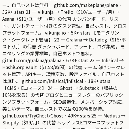
ー。自己ホストは無料。 github.com/makeplane/plane ·
32K+ stars 21 — Vikunja → Trello（$10/ユーザー/月）+
Asana（$11/ユーザー/月）の代替 カンバンボード、リス
ト、ガントチャート付きのタスク管理。自己ホスト、クロス
プラットフォーム。 vikunja.io · 5K+ stars 【モニタリン
グ・シークレット管理】 22 — Grafana → Datadog（$15/ホ
スト/月）の代替 ダッシュボード、アラート、ログ集約。モ
ニタリングの業界標準。自己ホストで無料。
github.com/grafana/grafana · 67K+ stars 23 — Infisical →
HashiCorp Vault（$1.58/時間）の代替 チーム向けシークレ
ット管理。APIキー、環境変数、設定ファイル。自己ホスト
は無料。 github.com/Infisical/infisical · 18K+ stars
【CMS・Eコマース】 24 — Ghost → Substack（収益の
10%を取る）の代替 ブログとニュースレターのパブリッシ
ングプラットフォーム。SEO最適化、メンバーシップ対応、
美しいテーマ。自己ホストで収益の100%を保持。
github.com/TryGhost/Ghost · 49K+ stars 25 — Medusa →
Shopify（$39/月）の代替 ヘッドレスEコマースプラットフ