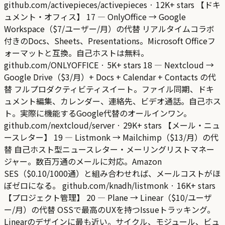
github.com/activepieces/activepieces · 12K+ stars 【ドキ
ュメント・オフィス】 17 — OnlyOffice → Google
Workspace（$7/ユーザー/月）の代替 リアルタイムコラボ
付きのDocs、Sheets、Presentations。Microsoft Officeフ
ォーマットと互換。自己ホストは無料。
github.com/ONLYOFFICE · 5K+ stars 18 — Nextcloud →
Google Drive（$3/月）+ Docs + Calendar + Contacts の代
替 フルプロダクティビティスイート。ファイル同期、ドキ
ュメント編集、カレンダー、連絡先、ビデオ通話。自己ホス
ト。実際に機能するGoogle代替のオールインワン。
github.com/nextcloud/server · 29K+ stars 【メール・ニュ
ースレター】 19 — Listmonk → Mailchimp（$13/月）の代
替 自己ホスト型ニュースレター・メーリングリストマネー
ジャー。数百万通のメールに対応。Amazon
SES（$0.10/1000通）と組み合わせれば、メールコストがほ
ぼゼロになる。 github.com/knadh/listmonk · 16K+ stars
【プロジェクト管理】 20 — Plane → Linear（$10/ユーザ
ー/月）の代替 OSSで最高のUXを持つIssueトラッキング。
Linearのデザインに最も近い。サイクル、モジュール、ビュ