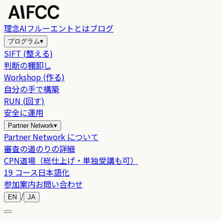
理念
AIフルーエントとは
ブログ
プログラム
▾
SIFT (整える)
判断の棚卸し
Workshop (作る)
自分の手で構築
RUN (回す)
安全に運用
Partner Network
▾
Partner Network について
審査の道のりの詳細
CPN道場（総仕上げ・単独受講も可）
19 コース日本語化
参加案内
お問い合わせ
/
EN
JA