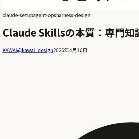
claude-setup
agent-ops
harness-design
Claude Skillsの本質：
KAWAI
@
kawai_design
2026年4月16日