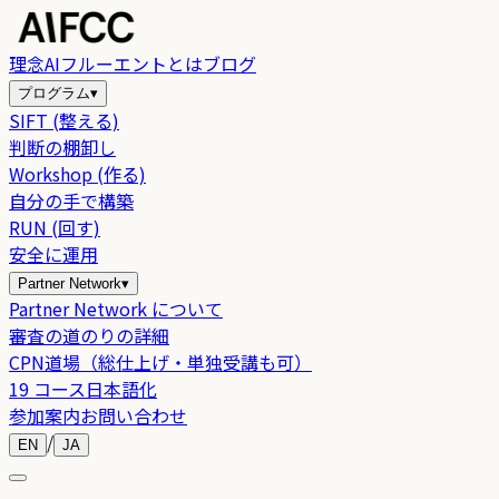
理念
AIフルーエントとは
ブログ
プログラム
▾
SIFT (整える)
判断の棚卸し
Workshop (作る)
自分の手で構築
RUN (回す)
安全に運用
Partner Network
▾
Partner Network について
審査の道のりの詳細
CPN道場（総仕上げ・単独受講も可）
19 コース日本語化
参加案内
お問い合わせ
/
EN
JA