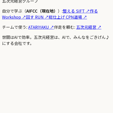
五次元経営グループ
自分で学ぶ（
AIFCC（現在地）
）:
整える SIFT
↗
作る
Workshop
↗
回す RUN
↗
総仕上げ CPN道場
↗
チームで使う:
ATARIYAKU ↗
伴走を頼む:
五次元経営 ↗
世間はAIで効率。五次元経営は、AIで、みんなをごきげん♪
にする会社です。