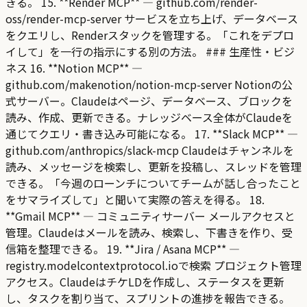
きる。 15. **Render MCP** — github.com/render-
oss/render-mcp-server サービスを立ち上げ、データベース
をクエリし、Renderスタックを管理する。「これをデプロ
イして」を一行の指示にする別の方法。 ### 生産性・ビジ
ネス 16. **Notion MCP** —
github.com/makenotion/notion-mcp-server Notionの公
式サーバー。Claudeはページ、データベース、ブロックを
読み、作成、更新できる。ナレッジベース全体がClaudeを
通じてクエリ・書き込み可能になる。 17. **Slack MCP** —
github.com/anthropics/slack-mcp Claudeはチャンネルを
読み、メッセージを検索し、更新を投稿し、スレッドを管理
できる。「今週のローンチについてチームが話し合ったこと
をサマライズして」と聞いて実際の答えを得る。 18.
**Gmail MCP** — コミュニティサーバー メールアクセスと
管理。Claudeはメールを読み、検索し、下書きを作り、受
信箱を整理できる。 19. **Jira / Asana MCP** —
registry.modelcontextprotocol.ioで検索 プロジェクト管理
アクセス。ClaudeはチケLDを作成し、ステータスを更新
し、タスクを割り当て、スプリントの進捗を報告できる。