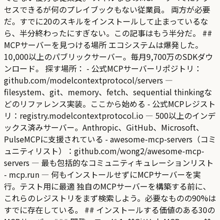
セスできるが何のプレイブックもない従業員。 両方が必要
だ。すでに20のスキルをインストールして止まっているな
ら、半分終わったにすぎない。この記事はもう半分だ。 ##
MCPサーバーを見つける場所 エコシステムは爆発した。
10,000以上のパブリックサーバー。毎月9,700万のSDKダウ
ンロード。 探す場所： - 公式MCPサーバーリポジトリ：
github.com/modelcontextprotocol/servers —
filesystem、git、memory、fetch、sequential thinkingな
どのリファレンス実装。ここから始める - 公式MCPレジスト
リ：registry.modelcontextprotocol.io — 500以上のインデ
ックス済みサーバー。Anthropic、GitHub、Microsoft、
PulseMCPに支援されている - awesome-mcp-servers（コミ
ュニティリスト）：github.com/wong2/awesome-mcp-
servers — 最も包括的なコミュニティキュレーションリスト
- mcp.run — 何もインストールせずにMCPサーバーを実
行。テスト用に最適 独自のMCPサーバーを構築する前に、
これらのレジストリをまず検索しよう。必要なものの90%は
すでに存在している。 ## インストールする価値のある30の