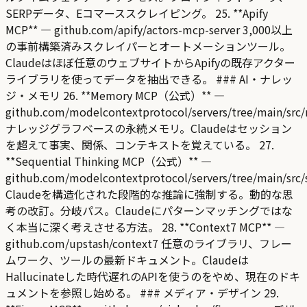
SERPデータ、Eコマーススクレイピング。 25. **Apify
MCP** — github.com/apify/actors-mcp-server 3,000以上
の事前構築済みスクレイパーとオートメーションツール。
Claudeはほぼ任意のウェブサイトからApifyの既存アクター
ライブラリを使ってデータを抽出できる。 ### AI・ナレッ
ジ・メモリ 26. **Memory MCP（公式）** —
github.com/modelcontextprotocol/servers/tree/main/sr
ナレッジグラフベースの永続メモリ。Claudeはセッション
を超えて事実、関係、コンテキストを覚えている。 27.
**Sequential Thinking MCP（公式）** —
github.com/modelcontextprotocol/servers/tree/main/src/
Claudeを構造化された段階的な推論に強制する。動的な思
考の改訂。分岐パス。Claudeにパターンマッチングではな
く本当に深く考えさせる方法。 28. **Context7 MCP** —
github.com/upstash/context7 任意のライブラリ、フレー
ムワーク、ツールの最新ドキュメント。Claudeは
Hallucinateした時代遅れのAPIを使うのをやめ、現在のドキ
ュメントを参照し始める。 ### メディア・デザイン 29.