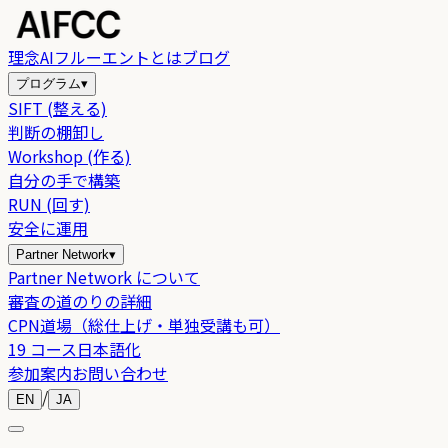
理念
AIフルーエントとは
ブログ
プログラム
▾
SIFT (整える)
判断の棚卸し
Workshop (作る)
自分の手で構築
RUN (回す)
安全に運用
Partner Network
▾
Partner Network について
審査の道のりの詳細
CPN道場（総仕上げ・単独受講も可）
19 コース日本語化
参加案内
お問い合わせ
/
EN
JA