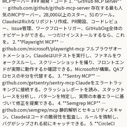
MCPサーバー ### 開発・コード 1. **GitHub MCP server**
— github.com/github/github-mcp-server 存在する最も人
気のMCPサーバー。28,000以上のスター。51のツール。
ClaudeはRichなリポジトリ作成、PR開設、コードレビュ
ー、Issue管理、ワークフロートリガー、GitHubOrg全体の
ナビゲートができる。一つだけインストールするなら、これ
を。 2. **Playwright MCP** —
github.com/microsoft/playwright-mcp フルブラウザオー
トメーション。ClaudeはUIテストを実行し、ファネルをウ
ォークスルーし、スクリーンショットを撮り、フロントエン
ドが実際に動作するか確認できる。Microsoftが構築。QAプ
ロセスの半分を代替する。 3. **Sentry MCP** —
github.com/getsentry/sentry-mcp Claudeをエラートラッ
キングに接続する。クラッシュレポートを読み、スタックト
レースを分析し、パターンを特定し、実際の本番エラーに基
づいて修正を提案できる。 4. **Semgrep MCP** —
github.com/semgrep/mcp 静的解析とセキュリティスキャ
ン。Claudeはコードの脆弱性を監査し、ルールを強制し、
バグがシップされる前にキャッチできる。 5. **CircleCI