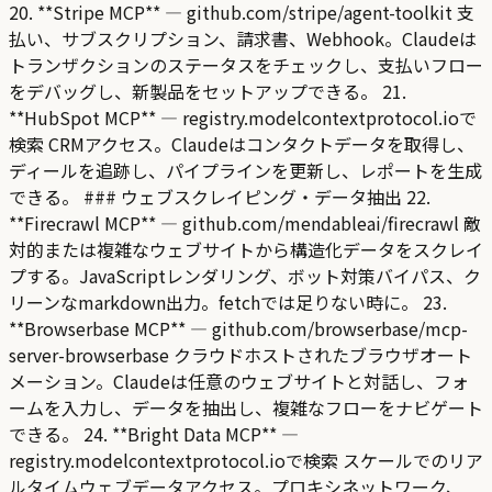
20. **Stripe MCP** — github.com/stripe/agent-toolkit 支
払い、サブスクリプション、請求書、Webhook。Claudeは
トランザクションのステータスをチェックし、支払いフロー
をデバッグし、新製品をセットアップできる。 21.
**HubSpot MCP** — registry.modelcontextprotocol.ioで
検索 CRMアクセス。Claudeはコンタクトデータを取得し、
ディールを追跡し、パイプラインを更新し、レポートを生成
できる。 ### ウェブスクレイピング・データ抽出 22.
**Firecrawl MCP** — github.com/mendableai/firecrawl 敵
対的または複雑なウェブサイトから構造化データをスクレイ
プする。JavaScriptレンダリング、ボット対策バイパス、ク
リーンなmarkdown出力。fetchでは足りない時に。 23.
**Browserbase MCP** — github.com/browserbase/mcp-
server-browserbase クラウドホストされたブラウザオート
メーション。Claudeは任意のウェブサイトと対話し、フォ
ームを入力し、データを抽出し、複雑なフローをナビゲート
できる。 24. **Bright Data MCP** —
registry.modelcontextprotocol.ioで検索 スケールでのリア
ルタイムウェブデータアクセス。プロキシネットワーク、