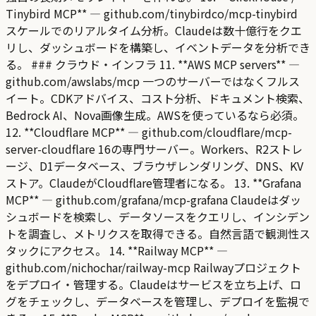
Tinybird MCP** — github.com/tinybirdco/mcp-tinybird
スケールでのリアルタイム分析。Claudeは数十億行をクエ
リし、ダッシュボードを構築し、イベントデータを分析でき
る。 ### クラウド・インフラ 11. **AWS MCP servers** —
github.com/awslabs/mcp 一つのサーバーではなくフルス
イート。CDKアドバイス、コスト分析、ドキュメント検索、
Bedrock AI、Nova画像生成。AWSを使っているなら必須。
12. **Cloudflare MCP** — github.com/cloudflare/mcp-
server-cloudflare 16の専門サーバー。Workers、R2ストレ
ージ、D1データベース、ブラウザレンダリング、DNS、KV
ストア。ClaudeがCloudflare管理者になる。 13. **Grafana
MCP** — github.com/grafana/mcp-grafana Claudeはダッ
シュボードを検索し、データソースをクエリし、インシデン
トを調査し、メトリクスを取得できる。自然言語で観測性ス
タックにアクセス。 14. **Railway MCP** —
github.com/nichochar/railway-mcp Railwayプロジェクト
をデプロイ・管理する。Claudeはサービスを立ち上げ、ロ
グをチェックし、データベースを管理し、デプロイを監視で