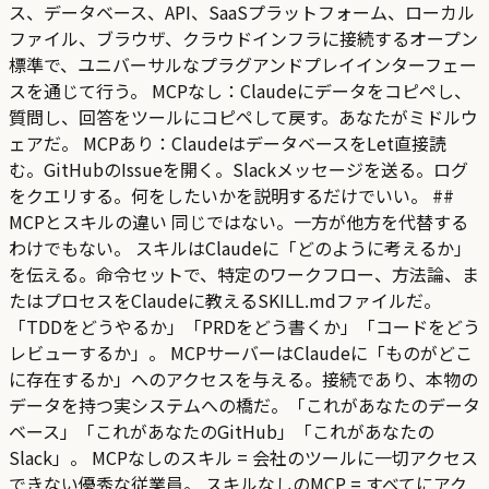
ス、データベース、API、SaaSプラットフォーム、ローカル
ファイル、ブラウザ、クラウドインフラに接続するオープン
標準で、ユニバーサルなプラグアンドプレイインターフェー
スを通じて行う。 MCPなし：Claudeにデータをコピペし、
質問し、回答をツールにコピペして戻す。あなたがミドルウ
ェアだ。 MCPあり：ClaudeはデータベースをLet直接読
む。GitHubのIssueを開く。Slackメッセージを送る。ログ
をクエリする。何をしたいかを説明するだけでいい。 ##
MCPとスキルの違い 同じではない。一方が他方を代替する
わけでもない。 スキルはClaudeに「どのように考えるか」
を伝える。命令セットで、特定のワークフロー、方法論、ま
たはプロセスをClaudeに教えるSKILL.mdファイルだ。
「TDDをどうやるか」「PRDをどう書くか」「コードをどう
レビューするか」。 MCPサーバーはClaudeに「ものがどこ
に存在するか」へのアクセスを与える。接続であり、本物の
データを持つ実システムへの橋だ。「これがあなたのデータ
ベース」「これがあなたのGitHub」「これがあなたの
Slack」。 MCPなしのスキル = 会社のツールに一切アクセス
できない優秀な従業員。 スキルなしのMCP = すべてにアク