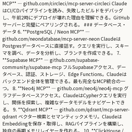
MCP** — github.com/circleci/mcp-server-circleci Claude
はCI/CDパイプラインを読み、失敗したビルドをデバッグ
し、午前2時にデプロイが壊れた理由を理解できる。GitHub
サーバーと完璧にペアリングされる。 ### データベース・
データ 6. **PostgreSQL / Neon MCP** —
github.com/neondatabase/mcp-server-neon Claudeは
Postgresデータベースに直接話す。クエリを実行し、スキー
マを調べ、データを分析し、ブランチを作成できる。 7.
**Supabase MCP** — github.com/supabase-
community/supabase-mcp フルSupabaseアクセス、デー
タベース、認証、ストレージ、Edge Functions。Claudeは
バックエンド全体を管理できる。最も完全なMCP統合の一
つ。 8. **Neo4j MCP** — github.com/neo4j/neo4j-mcp グ
ラフデータベースアクセス。ClaudeはCypherクエリを実行
し、関係を探索し、複雑なデータモデルをナビゲートでき
る。 9. **Qdrant MCP** — github.com/qdrant/mcp-server-
qdrant ベクター検索とセマンティックメモリ。Claudeは
Embeddingを保存・取得し、RAGパイプラインを構築し、
独自の長期メモリレイヤーを作れる。 10. **ClickHouse /