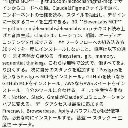
**Figma MCP** — github.com/nichochar/figma-mcp デザ
インからコードへの橋。ClaudeはFigmaファイルを調べ、
コンポーネントの仕様を読み、スタイルを抽出し、デザイン
に一致するコードを生成できる。 30. **ElevenLabs MCP**
— github.com/elevenlabs/elevenlabs-mcp テキスト読み上
げと音声生成。Claudeはナレーション、朗読、オーディオ
コンテンツを作成できる。 ## ワークフローへの組み込み方
30すべてを一度にインストールしないこと。順序は以下の通
り： まず基盤から始める：filesystem、git、memory、
sequential thinking。これらは無料で公式で、他すべてをよ
り良くする。 次に自分のスタックを追加する：Postgresを
使うならPostgres MCPをインストール。GitHubを使うなら
GitHub MCPをインストール。AWSならAWSスイートをイン
ストール。自分のツールに合わせる。 そして生産性を重ね
る：Notion、Slack、GmailがClaudeをコミュニケーション
ハブに変える。 データアクセスは最後に追加する：
Firecrawl、Browserbase、Apifyはパワフルだが状況依存
的。必要な時にインストールする。 基盤 → スタック → 生
産性 → データ。