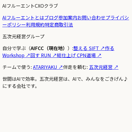
AIフルーエントCXOクラブ
AIフルーエントとは
ブログ
参加案内
お問い合わせ
プライバシ
ーポリシー
利用規約
特定商取引法
五次元経営グループ
自分で学ぶ（
AIFCC（現在地）
）:
整える SIFT
↗
作る
Workshop
↗
回す RUN
↗
総仕上げ CPN道場
↗
チームで使う:
ATARIYAKU ↗
伴走を頼む:
五次元経営 ↗
世間はAIで効率。五次元経営は、AIで、みんなをごきげん♪
にする会社です。