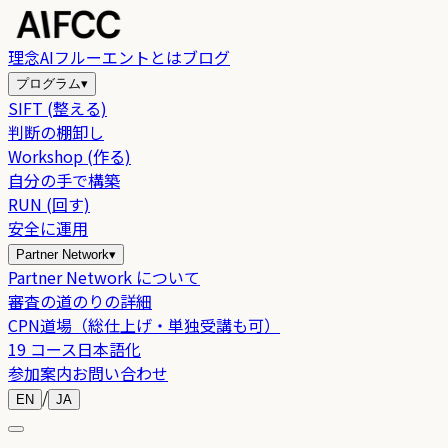
理念
AIフルーエントとは
ブログ
プログラム
▾
SIFT (整える)
判断の棚卸し
Workshop (作る)
自分の手で構築
RUN (回す)
安全に運用
Partner Network
▾
Partner Network について
審査の道のりの詳細
CPN道場（総仕上げ・単独受講も可）
19 コース日本語化
参加案内
お問い合わせ
/
EN
JA