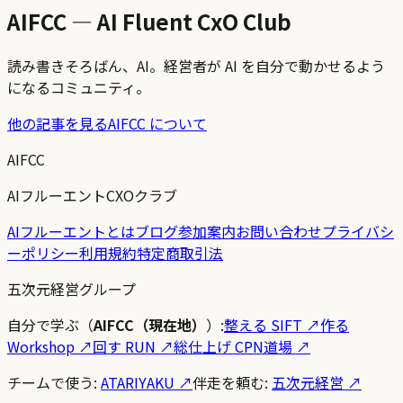
AIFCC — AI Fluent CxO Club
読み書きそろばん、AI。経営者が AI を自分で動かせるよう
になるコミュニティ。
他の記事を見る
AIFCC について
AIFCC
AIフルーエントCXOクラブ
AIフルーエントとは
ブログ
参加案内
お問い合わせ
プライバシ
ーポリシー
利用規約
特定商取引法
五次元経営グループ
自分で学ぶ（
AIFCC（現在地）
）:
整える SIFT
↗
作る
Workshop
↗
回す RUN
↗
総仕上げ CPN道場
↗
チームで使う:
ATARIYAKU ↗
伴走を頼む:
五次元経営 ↗