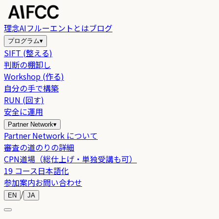
理念
AIフルーエントとは
ブログ
プログラム
▾
SIFT (整える)
判断の棚卸し
Workshop (作る)
自分の手で構築
RUN (回す)
安全に運用
Partner Network
▾
Partner Network について
審査の道のりの詳細
CPN道場（総仕上げ・単独受講も可）
19 コース日本語化
参加案内
お問い合わせ
/
EN
JA