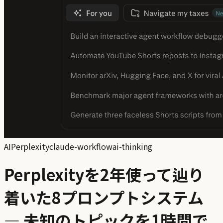
AI
Perplexity
claude-workflow
ai-thinking
Perplexityを2年使って辿り
着いた8プロンプトシステム
— 未知のトピックを1時間で