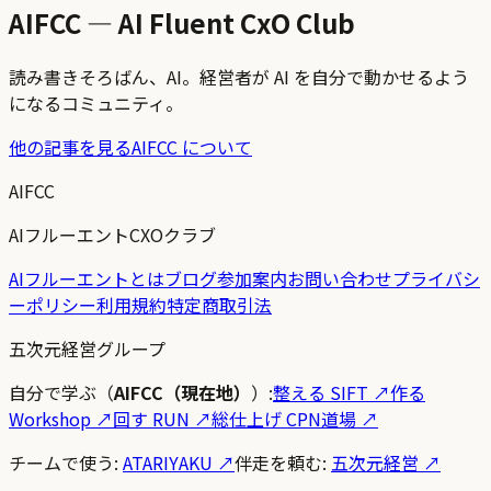
AIFCC — AI Fluent CxO Club
読み書きそろばん、AI。経営者が AI を自分で動かせるよう
になるコミュニティ。
他の記事を見る
AIFCC について
AIFCC
AIフルーエントCXOクラブ
AIフルーエントとは
ブログ
参加案内
お問い合わせ
プライバシ
ーポリシー
利用規約
特定商取引法
五次元経営グループ
自分で学ぶ（
AIFCC（現在地）
）:
整える SIFT
↗
作る
Workshop
↗
回す RUN
↗
総仕上げ CPN道場
↗
チームで使う:
ATARIYAKU ↗
伴走を頼む:
五次元経営 ↗