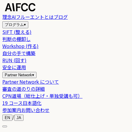
理念
AIフルーエントとは
ブログ
プログラム
▾
SIFT (整える)
判断の棚卸し
Workshop (作る)
自分の手で構築
RUN (回す)
安全に運用
Partner Network
▾
Partner Network について
審査の道のりの詳細
CPN道場（総仕上げ・単独受講も可）
19 コース日本語化
参加案内
お問い合わせ
/
EN
JA