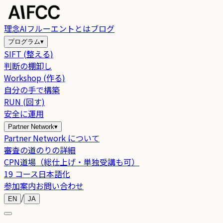
理念
AIフルーエントとは
ブログ
プログラム
▾
SIFT (整える)
判断の棚卸し
Workshop (作る)
自分の手で構築
RUN (回す)
安全に運用
Partner Network
▾
Partner Network について
審査の道のりの詳細
CPN道場（総仕上げ・単独受講も可）
19 コース日本語化
参加案内
お問い合わせ
/
EN
JA