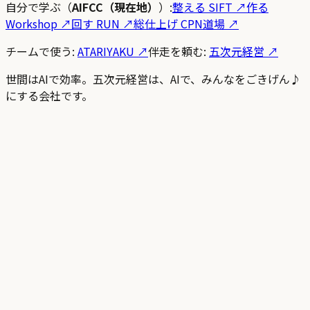
自分で学ぶ（
AIFCC（現在地）
）:
整える SIFT
↗
作る
Workshop
↗
回す RUN
↗
総仕上げ CPN道場
↗
チームで使う:
ATARIYAKU ↗
伴走を頼む:
五次元経営 ↗
世間はAIで効率。五次元経営は、AIで、みんなをごきげん♪
にする会社です。