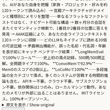
ら、AIがあなた自身を把握（家族・プロジェクト・好みを約
120トークンで読み込み） → 宮殿アーキテクチャがドメイ
ンと種類別にメモリを整理——単なるフラットなファクトリ
ストではなく、ナビゲート可能な構造 → 数ヶ月分の会話を
またぐセマンティック検索で、1番目か2番目の位置に答えを
発見 → AAAK圧縮により、あなたの全ライフコンテキストを
120トークンに収録——どのLLMもネイティブに読める30倍
の可逆圧縮 → 矛盾検出機能が、誤った名前・代名詞・年齢
を表示前にキャッチ ベンチマーク結果： **LongMemEval
で100%リコール**——史上初の満点記録。500問/500問正
解。全問題タイプで100%。 **ConvoMemで92.9%**——
Mem0のスコアの2倍以上。 **LoCoMoで100%**——多段推
論の全カテゴリで満点。多くのシステムが苦戦する時間的推
論も含む。 APIキー不要。クラウド不要。サブスクリプショ
ン不要。依存関係は1つのみ。ローカルマシンで動作。あな
たのメモリが外部に出ることはありません。 MITライセン
ス。100%オープンソース。
原文を表示 / Show original