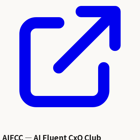
AIFCC — AI Fluent CxO Club