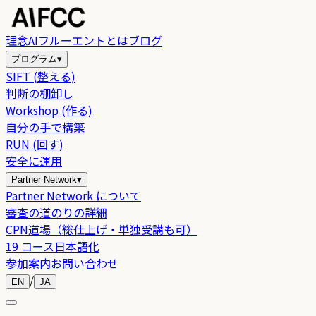
理念
AIフルーエントとは
ブログ
プログラム
▾
SIFT (整える)
判断の棚卸し
Workshop (作る)
自分の手で構築
RUN (回す)
安全に運用
Partner Network
▾
Partner Network について
審査の道のりの詳細
CPN道場（総仕上げ・単独受講も可）
19 コース日本語化
参加案内
お問い合わせ
/
EN
JA