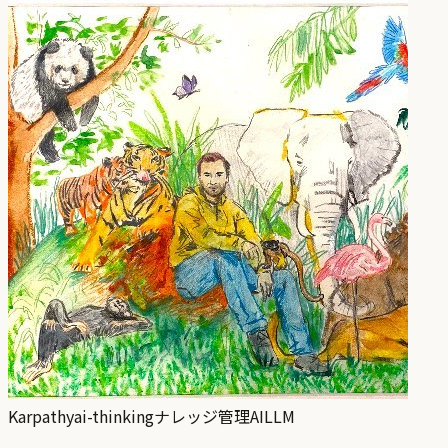
Karpathy
ai-thinking
ナレッジ管理
AI
LLM