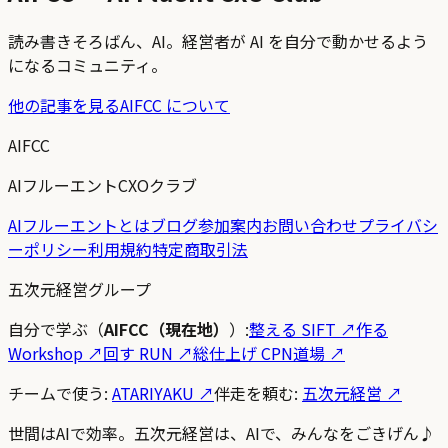
読み書きそろばん、AI。経営者が AI を自分で動かせるよう
になるコミュニティ。
他の記事を見る
AIFCC について
AIFCC
AIフルーエントCXOクラブ
AIフルーエントとは
ブログ
参加案内
お問い合わせ
プライバシ
ーポリシー
利用規約
特定商取引法
五次元経営グループ
自分で学ぶ（
AIFCC（現在地）
）:
整える SIFT
↗
作る
Workshop
↗
回す RUN
↗
総仕上げ CPN道場
↗
チームで使う:
ATARIYAKU ↗
伴走を頼む:
五次元経営 ↗
世間はAIで効率。五次元経営は、AIで、みんなをごきげん♪