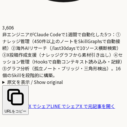
3,606
非エンジニアがClaude Codeで1週間で自動化した5つ：①
ナレッジ管理（450件以上のノートをSkillGraphsで自動接
続）②海外AIリサーチ（/last30daysで10ソース横断検索）
③X投稿作成支援（ナレッジグラフから素材引き出し）④セ
ッション管理（Hooksで自動コンテキスト読み込み・記録）
⑤グラフ分析（孤立ノート・ブリッジ・三角形検出）。16
個のSkillを段階的に構築。
原文を表示 / Show original
X でシェア
LINE でシェア
X で元記事を開く
URLをコピー