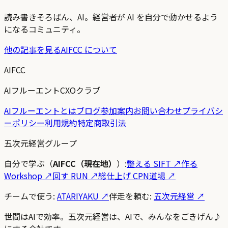
読み書きそろばん、AI。経営者が AI を自分で動かせるよう
になるコミュニティ。
他の記事を見る
AIFCC について
AIFCC
AIフルーエントCXOクラブ
AIフルーエントとは
ブログ
参加案内
お問い合わせ
プライバシ
ーポリシー
利用規約
特定商取引法
五次元経営グループ
自分で学ぶ（
AIFCC（現在地）
）:
整える SIFT
↗
作る
Workshop
↗
回す RUN
↗
総仕上げ CPN道場
↗
チームで使う:
ATARIYAKU ↗
伴走を頼む:
五次元経営 ↗
世間はAIで効率。五次元経営は、AIで、みんなをごきげん♪