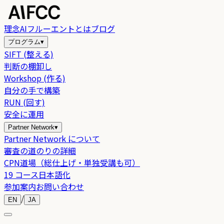
理念
AIフルーエントとは
ブログ
プログラム
▾
SIFT (整える)
判断の棚卸し
Workshop (作る)
自分の手で構築
RUN (回す)
安全に運用
Partner Network
▾
Partner Network について
審査の道のりの詳細
CPN道場（総仕上げ・単独受講も可）
19 コース日本語化
参加案内
お問い合わせ
/
EN
JA