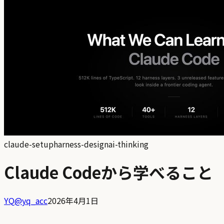
claude-setup
harness-design
ai-thinking
Claude Codeから学べること
YQ
@
yq_acc
2026年4月1日