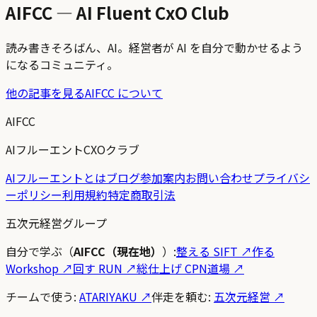
AIFCC — AI Fluent CxO Club
読み書きそろばん、AI。経営者が AI を自分で動かせるよう
になるコミュニティ。
他の記事を見る
AIFCC について
AIFCC
AIフルーエントCXOクラブ
AIフルーエントとは
ブログ
参加案内
お問い合わせ
プライバシ
ーポリシー
利用規約
特定商取引法
五次元経営グループ
自分で学ぶ（
AIFCC（現在地）
）:
整える SIFT
↗
作る
Workshop
↗
回す RUN
↗
総仕上げ CPN道場
↗
チームで使う:
ATARIYAKU ↗
伴走を頼む:
五次元経営 ↗