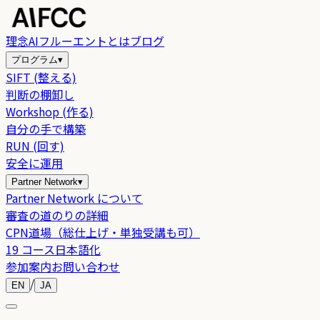
理念
AIフルーエントとは
ブログ
プログラム
▾
SIFT (整える)
判断の棚卸し
Workshop (作る)
自分の手で構築
RUN (回す)
安全に運用
Partner Network
▾
Partner Network について
審査の道のりの詳細
CPN道場（総仕上げ・単独受講も可）
19 コース日本語化
参加案内
お問い合わせ
/
EN
JA