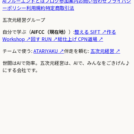
AIフルーエントとは
ブログ
参加案内
お問い合わせ
プライバシ
ーポリシー
利用規約
特定商取引法
五次元経営グループ
自分で学ぶ（
AIFCC（現在地）
）:
整える SIFT
↗
作る
Workshop
↗
回す RUN
↗
総仕上げ CPN道場
↗
チームで使う:
ATARIYAKU ↗
伴走を頼む:
五次元経営 ↗
世間はAIで効率。五次元経営は、AIで、みんなをごきげん♪
にする会社です。