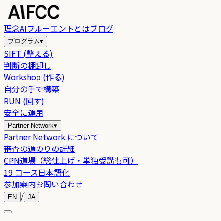
理念
AIフルーエントとは
ブログ
プログラム
▾
SIFT (整える)
判断の棚卸し
Workshop (作る)
自分の手で構築
RUN (回す)
安全に運用
Partner Network
▾
Partner Network について
審査の道のりの詳細
CPN道場（総仕上げ・単独受講も可）
19 コース日本語化
参加案内
お問い合わせ
/
EN
JA