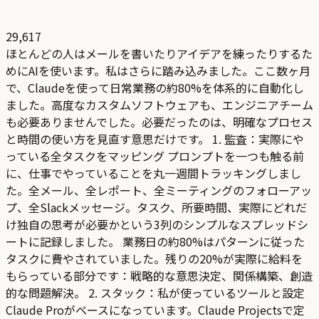
29,617
ほとんどの人はメールを書いたりアイデアを練ったりするた
めにAIを使います。私はさらに踏み込みました。ここ数ヶ月
で、Claudeを使って日常業務の約80%を体系的に自動化し
ました。高度なカスタムソフトウェアも、エンジニアチーム
も必要ありませんでした。必要だったのは、明確なプロセス
と時間の使い方を見直す意思だけです。 1. 監査：実際にや
っている全タスクをマッピング プロンプトを一つも触る前
に、仕事でやっていることを丸一週間トラッキングしまし
た。全メール、全レポート、全ミーティングのフォローアッ
プ、全Slackメッセージ。タスク、所要時間、実際にどれだ
け独自の思考が必要かという3列のシンプルなスプレッドシ
ートに記録しました。 業務日の約80%はパターンに従った
タスクに費やされていました。残りの20%が実際に給料を
もらっている部分です：戦略的な意思決定、関係構築、創造
的な問題解決。 2. スタック：私が使っているツールと設定
Claude Proがベースになっています。Claude Projectsで定