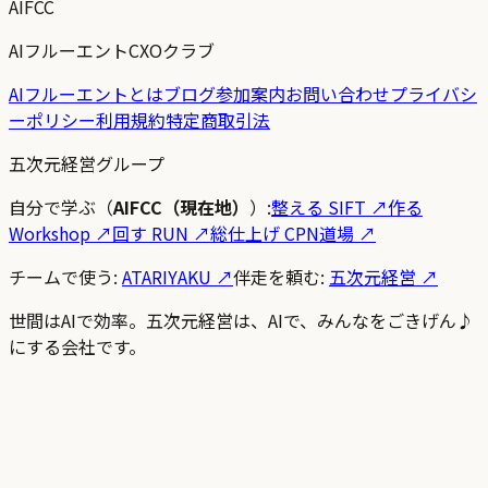
AIFCC
AIフルーエントCXOクラブ
AIフルーエントとは
ブログ
参加案内
お問い合わせ
プライバシ
ーポリシー
利用規約
特定商取引法
五次元経営グループ
自分で学ぶ（
AIFCC（現在地）
）:
整える SIFT
↗
作る
Workshop
↗
回す RUN
↗
総仕上げ CPN道場
↗
チームで使う:
ATARIYAKU ↗
伴走を頼む:
五次元経営 ↗
世間はAIで効率。五次元経営は、AIで、みんなをごきげん♪
にする会社です。