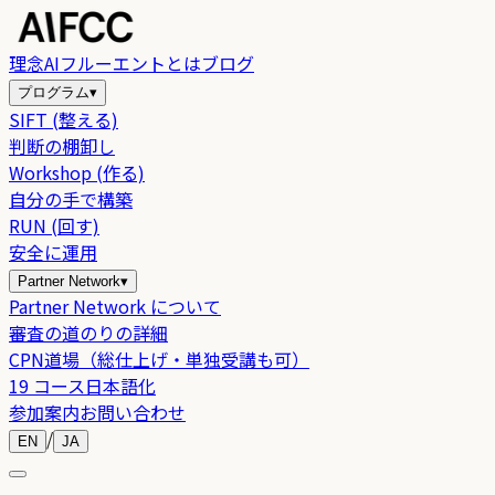
理念
AIフルーエントとは
ブログ
プログラム
▾
SIFT (整える)
判断の棚卸し
Workshop (作る)
自分の手で構築
RUN (回す)
安全に運用
Partner Network
▾
Partner Network について
審査の道のりの詳細
CPN道場（総仕上げ・単独受講も可）
19 コース日本語化
参加案内
お問い合わせ
/
EN
JA