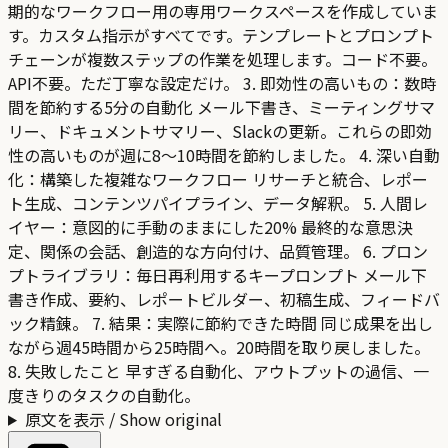
期的なワークフロー用の専用ワークスペースを作成していま
す。カスタム指示がすべてです。テンプレートとプロンプト
チェーンが複数ステップの作業を処理します。コード不要。
API不要。ただ丁寧な設定だけ。 3. 即効性の高いもの：数時
間を節約する5分の自動化 メール下書き、ミーティングサマ
リー、ドキュメントサマリー、Slackの更新。これらの即効
性の高いものが週に8〜10時間を節約しました。 4. 深い自動
化：構築した複雑なワークフロー リサーチと統合、レポー
ト生成、コンテンツパイプライン、データ解釈。 5. 人間レ
イヤー：意図的に手動のままにした20% 最終的な意思決
定、関係の会話、創造的な方向付け、品質管理。 6. プロン
プトライブラリ：毎日再利用するキープロンプト メール下
書き作成、要約、レポートビルダー、初稿生成、フィードバ
ック精錬。 7. 結果：実際に節約できた時間 同じ成果を出し
ながら週45時間から25時間へ。20時間を取り戻しました。
8. 失敗したこと 早すぎる自動化、アウトプットの過信、一
度きりのタスクの自動化。
原文を表示 / Show original