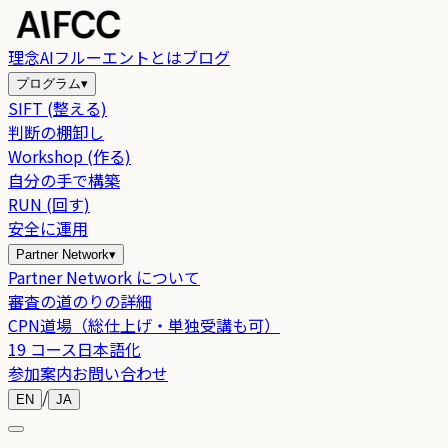
理念
AIフルーエントとは
ブログ
プログラム
▾
SIFT (整える)
判断の棚卸し
Workshop (作る)
自分の手で構築
RUN (回す)
安全に運用
Partner Network
▾
Partner Network について
審査の道のりの詳細
CPN道場（総仕上げ・単独受講も可）
19 コース日本語化
参加案内
お問い合わせ
/
EN
JA