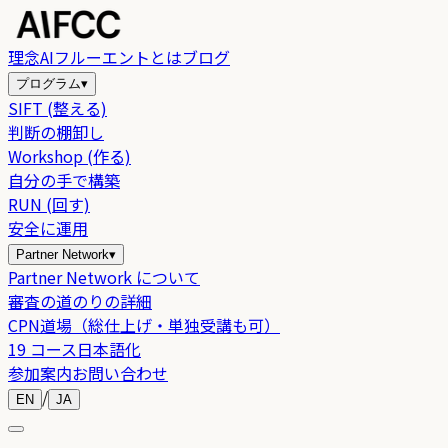
理念
AIフルーエントとは
ブログ
プログラム
▾
SIFT (整える)
判断の棚卸し
Workshop (作る)
自分の手で構築
RUN (回す)
安全に運用
Partner Network
▾
Partner Network について
審査の道のりの詳細
CPN道場（総仕上げ・単独受講も可）
19 コース日本語化
参加案内
お問い合わせ
/
EN
JA