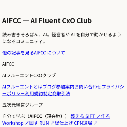
AIFCC — AI Fluent CxO Club
読み書きそろばん、AI。経営者が AI を自分で動かせるよう
になるコミュニティ。
他の記事を見る
AIFCC について
AIFCC
AIフルーエントCXOクラブ
AIフルーエントとは
ブログ
参加案内
お問い合わせ
プライバシ
ーポリシー
利用規約
特定商取引法
五次元経営グループ
自分で学ぶ（
AIFCC（現在地）
）:
整える SIFT
↗
作る
Workshop
↗
回す RUN
↗
総仕上げ CPN道場
↗