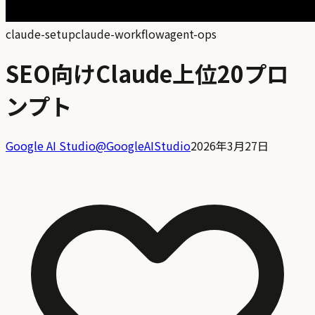
claude-setup
claude-workflow
agent-ops
SEO向けClaude上位20プロ
ンプト
Google AI Studio
@
GoogleAIStudio
2026年3月27日