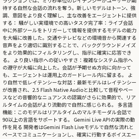
ラクションでは、ミリ秒単位のレイテンシーがユーザーが期
待する自然な会話の流れを奪う。新しいモデルはトーン、強
調、意図をより良く理解し、主な改善をエージェントに提供
する： 騒がしい実環境での高いタスク完了率：ライブ会話
中に外部ツールをトリガーして情報を提供するモデルの能力
を大幅に改善した。交通やテレビなどの環境音から関連する
音声をより適切に識別することで、バックグラウンドノイズ
をより効果的にフィルタリングし、指示に確実に応答でき
る。 より良い指示への従いやすさ：複雑なシステム指示へ
の遵守が大幅に向上した。会話が予期せぬ方向に向かって
も、エージェントは運用上のガードレール内に留まる。 よ
り自然で低レイテンシーな対話：最新モデルはレイテンシー
が改善され、2.5 Flash Native Audioと比較して音程やペー
スなどの音響的なニュアンスの認識がさらに効果的で、リア
ルタイムの会話がより流動的で自然に感じられる。 多言語
機能：このモデルはリアルタイムのマルチモーダル会話で
90以上の言語をサポートする。 Gemini Live APIの実際の動
作を見る 開発者はGemini Flash Liveモデルで自然な流れと
ペースでコミュニケーションし、確実に行動するボイスエー