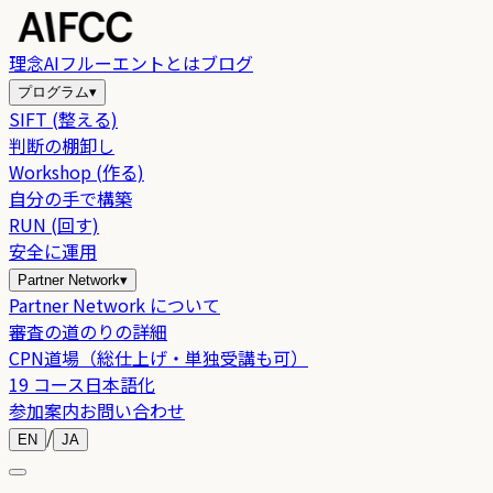
理念
AIフルーエントとは
ブログ
プログラム
▾
SIFT (整える)
判断の棚卸し
Workshop (作る)
自分の手で構築
RUN (回す)
安全に運用
Partner Network
▾
Partner Network について
審査の道のりの詳細
CPN道場（総仕上げ・単独受講も可）
19 コース日本語化
参加案内
お問い合わせ
/
EN
JA