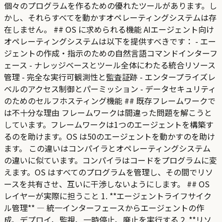
個々のプログラムを作るための優れたツールがあります。し
かし、それらすべてを動かすオペレーティングシステムは存
在しません。 ## OS に求められる機能 AIエージェント向け
オペレーティングシステムは以下を提供すべきです： - エー
ジェントの作成・指示のための自然言語コマンドインターフ
ェース - ナレッジベースとツール全体にわたる統合リソース
管理 - 完全な実行可観測性と監査証跡 - エンタープライズレ
ベルのアクセス制御とパーミッション - データセキュリティ
のためのセルフホスティング機能 ## 既存フレームワークで
は不十分な理由 フレームワークは間違った問題を解こうと
しています。フレームワークは1つのエージェントを構築す
るのを助けます。OS は50のエージェントを動かすのを助け
ます。 この違いはコンパイラとオペレーティングシステム
の違いに似ています。コンパイラはコードをプログラムに変
えます。OS はすべてのプログラムを管理し、その間でリソ
ースを共有させ、互いに干渉しないようにします。 ## OS
レイヤーが実際に担うこと 1. **エージェントライフサイク
ル管理** — 統一インターフェースからエージェントの作
成、デプロイ、監視、一時停止、廃止を実行する 2. **リソ