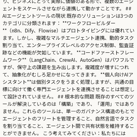
り、ビジネスにとって実際に価値のある形で、複数のエージ
ェントをスケールさせながら連携して動かすことです。 ##
AIエージェントツールの現状 既存のソリューションは3つの
カテゴリに分類されます： **ワークフロービルダー
**（n8n、Dify、Flowise）はプロトタイピングには優れてい
ます。しかし、複雑なマルチエージェント連携、動的タスク
割り当て、エンタープライズレベルのアクセス制御、監査証
跡などの機能が欠如しています。 **コードファーストフレー
ムワーク**（LangChain、CrewAI、AutoGen）はパワフルで
すが、保守上の課題を生み出します。複雑度が増すにつれ
て、抽象化がむしろ足かせになってきます。 **個人向けAIア
シスタント**は個別タスクをうまく処理しますが、共通の目
標に向けて働く専門エージェントを連携させることは想定し
て設計されていません。 ## 根本的な問題 既存のすべてのツ
ールが解決しているのは「構築」であり、「運用」ではあり
ません。これらのツールは、単一のガバナンス構造のもとで
エージェントのフリートを管理すること、自然言語でタスク
を割り当てること、エージェント間で共有状態を維持するこ
とができません。 こう考えてみてください：私たちには