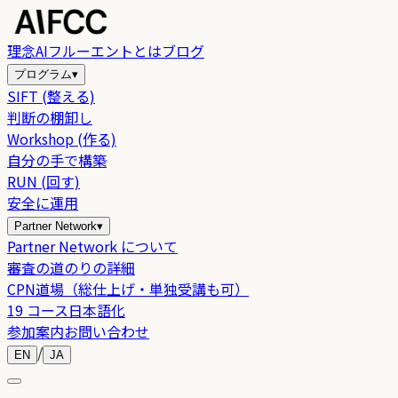
理念
AIフルーエントとは
ブログ
プログラム
▾
SIFT (整える)
判断の棚卸し
Workshop (作る)
自分の手で構築
RUN (回す)
安全に運用
Partner Network
▾
Partner Network について
審査の道のりの詳細
CPN道場（総仕上げ・単独受講も可）
19 コース日本語化
参加案内
お問い合わせ
/
EN
JA