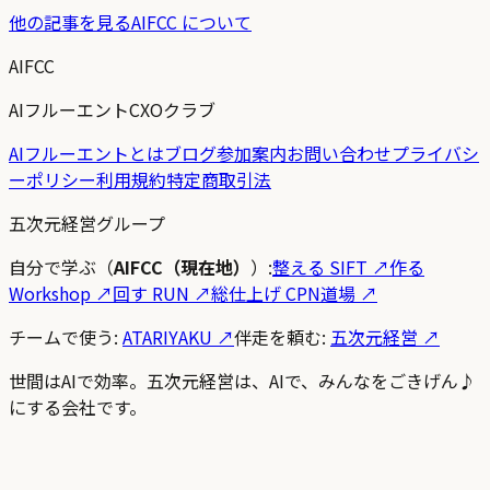
他の記事を見る
AIFCC について
AIFCC
AIフルーエントCXOクラブ
AIフルーエントとは
ブログ
参加案内
お問い合わせ
プライバシ
ーポリシー
利用規約
特定商取引法
五次元経営グループ
自分で学ぶ（
AIFCC（現在地）
）:
整える SIFT
↗
作る
Workshop
↗
回す RUN
↗
総仕上げ CPN道場
↗
チームで使う:
ATARIYAKU ↗
伴走を頼む:
五次元経営 ↗
世間はAIで効率。五次元経営は、AIで、みんなをごきげん♪
にする会社です。