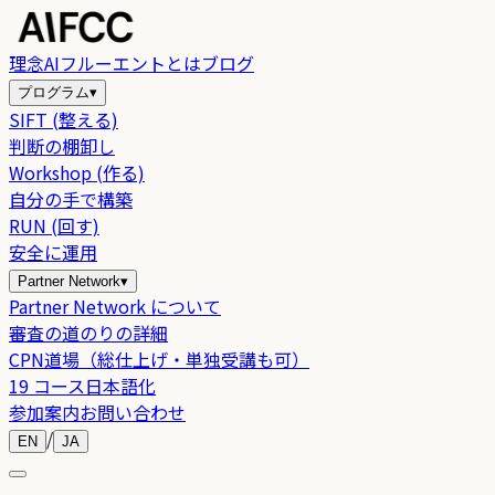
理念
AIフルーエントとは
ブログ
プログラム
▾
SIFT (整える)
判断の棚卸し
Workshop (作る)
自分の手で構築
RUN (回す)
安全に運用
Partner Network
▾
Partner Network について
審査の道のりの詳細
CPN道場（総仕上げ・単独受講も可）
19 コース日本語化
参加案内
お問い合わせ
/
EN
JA