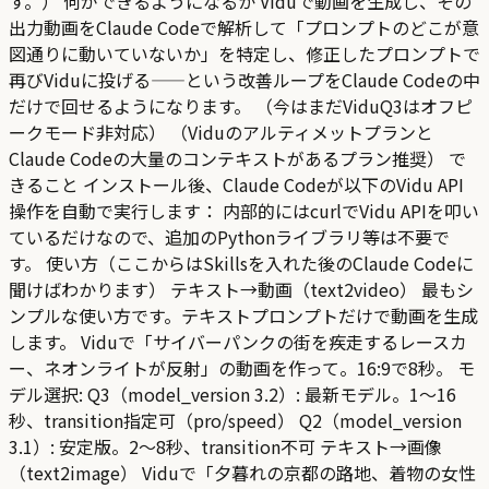
す。） 何ができるようになるか Viduで動画を生成し、その
出力動画をClaude Codeで解析して「プロンプトのどこが意
図通りに動いていないか」を特定し、修正したプロンプトで
再びViduに投げる——という改善ループをClaude Codeの中
だけで回せるようになります。 （今はまだViduQ3はオフピ
ークモード非対応） （Viduのアルティメットプランと
Claude Codeの大量のコンテキストがあるプラン推奨） で
きること インストール後、Claude Codeが以下のVidu API
操作を自動で実行します： 内部的にはcurlでVidu APIを叩い
ているだけなので、追加のPythonライブラリ等は不要で
す。 使い方（ここからはSkillsを入れた後のClaude Codeに
聞けばわかります） テキスト→動画（text2video） 最もシ
ンプルな使い方です。テキストプロンプトだけで動画を生成
します。 Viduで「サイバーパンクの街を疾走するレースカ
ー、ネオンライトが反射」の動画を作って。16:9で8秒。 モ
デル選択: Q3（model_version 3.2）: 最新モデル。1〜16
秒、transition指定可（pro/speed） Q2（model_version
3.1）: 安定版。2〜8秒、transition不可 テキスト→画像
（text2image） Viduで「夕暮れの京都の路地、着物の女性