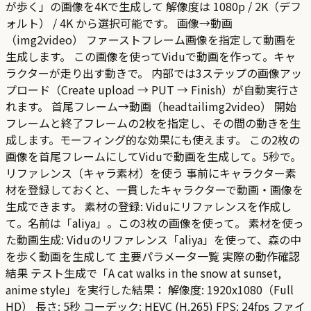
が歩く」の画像を4Kで生成して 解像度は 1080p / 2K（デフ
ォルト） / 4K から選択可能です。 画像→動画
（img2video） ファーストフレーム画像を指定して動画を
生成します。 この画像を使ってViduで動画を作って。キャ
ラクターが走り出す動きで。 内部では3ステップの画像アッ
プロード（Create upload → PUT → Finish）が自動実行さ
れます。 首尾フレーム→動画（headtailimg2video） 開始
フレームと終了フレームの2枚を指定し、その間の動きを生
成します。モーフィング的な効果にも使えます。 この2枚の
画像を首尾フレームにしてViduで動画を生成して。5秒で。
リファレンス（キャラ素材）を使う 事前にキャラクター素
材を登録しておくと、一貫したキャラクターで動画・画像を
生成できます。 素材の登録: Viduにリファレンスを作成し
て。名前は「aliya」。この3枚の画像を使って。 素材を使っ
た動画生成: Viduのリファレンス「aliya」を使って、森の中
を歩く動画を生成して 主要パラメータ一覧 実際の動作確認
結果 テスト生成で「A cat walks in the snow at sunset,
anime style」を実行した結果： 解像度: 1920x1080（Full
HD） 長さ: 5秒 コーデック: HEVC (H.265) FPS: 24fps ファイ