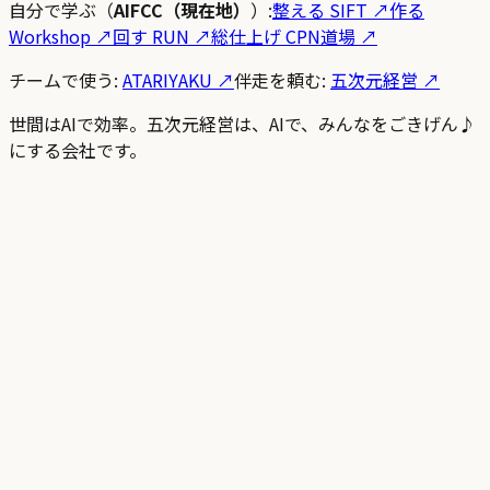
自分で学ぶ（
AIFCC（現在地）
）:
整える SIFT
↗
作る
Workshop
↗
回す RUN
↗
総仕上げ CPN道場
↗
チームで使う:
ATARIYAKU ↗
伴走を頼む:
五次元経営 ↗
世間はAIで効率。五次元経営は、AIで、みんなをごきげん♪
にする会社です。