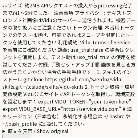
ルサイズ: 約2MB APIリクエストの投入からprocessing完了
まで約1〜2分でした。 注意事項 プライバシー: テキストプ
ロンプトと画像はViduのサーバーに送信されます。機密デー
タの取り扱いにご注意ください トークン管理: 本番用トーク
ンでのテストは避け、可能であればスコープを限定したトー
クンを使用してください 利用規約: Vidu Terms of Service
を事前にご確認ください 課金: use_trial: false の場合はクレ
ジットを消費します。テスト時は use_trial: true の使用を検
討してください 付録: 手動セットアップ手順 画像を見せる方
法がうまくいかない場合の手動手順です。 1. スキルのイン
ストール git clone https://github.com/Saerdna/vidu-
skills.git ~/.claude/skills/vidu-skills 2. トークン取得・環境
変数設定 Vidu公式サイトでAPIトークンを取得し、環境変数
を設定します： export VIDU_TOKEN="your-token-here"
export VIDU_BASE_URL="https://service.vidu.com" # 海
外リージョン（日本含む） 永続化する場合は ~/.bashrc や
~/.bash_profile に追記してください。
原文を表示 / Show original