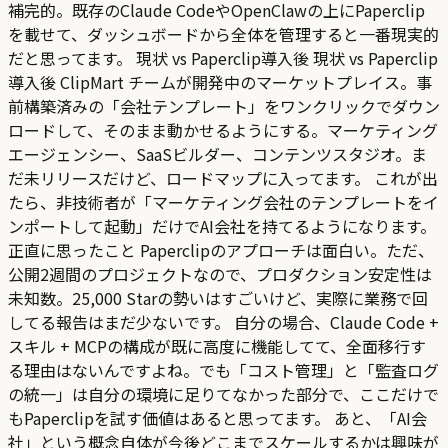
補完的。既存のClaude CodeやOpenClawの上にPaperclip
を載せて、ダッシュボードから全体を管理すると一番現実的
だと思ってます。 現状 vs Paperclip導入後 現状 vs Paperclip
導入後 ClipMart チームが開発中のマーケットプレイス。事
前構築済みの「会社テンプレート」をワンクリックでダウン
ロードして、そのまま動かせるようにする。マーケティング
エージェンシー、SaaSビルダー、コンテンツスタジオ。ま
だ未リリースだけど、ロードマップに入ってます。 これが出
たら、非技術者が「マーケティング会社のテンプレートをイ
ンポートして起動」だけでAI会社を持てるようになります。
正直に思ったこと Paperclipのアプローチは面白い。ただ、
公開2週間のプロジェクトなので、プロダクション安定性は
未知数。25,000 Starの勢いはすごいけど、実際に業務で回
してる報告はまだ少ないです。 自分の場合、Claude Code +
スキル + MCPの構成が既に高度に機能してて、全面移行す
る理由はないんですよね。でも「コスト管理」と「監査ログ
の統一」は自分の環境に足りてなかった部分で、ここだけで
もPaperclipを試す価値はあると思ってます。 あと、「AI会
社」という概念自体が今後どこまでスケールするかは興味が