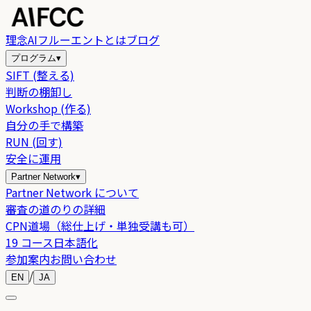
理念
AIフルーエントとは
ブログ
プログラム
▾
SIFT (整える)
判断の棚卸し
Workshop (作る)
自分の手で構築
RUN (回す)
安全に運用
Partner Network
▾
Partner Network について
審査の道のりの詳細
CPN道場（総仕上げ・単独受講も可）
19 コース日本語化
参加案内
お問い合わせ
/
EN
JA