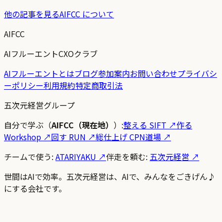
他の記事を見る
AIFCC について
AIFCC
AIフルーエントCXOクラブ
AIフルーエントとは
ブログ
参加案内
お問い合わせ
プライバシ
ーポリシー
利用規約
特定商取引法
五次元経営グループ
自分で学ぶ（
AIFCC（現在地）
）:
整える SIFT
↗
作る
Workshop
↗
回す RUN
↗
総仕上げ CPN道場
↗
チームで使う:
ATARIYAKU ↗
伴走を頼む:
五次元経営 ↗
世間はAIで効率。五次元経営は、AIで、みんなをごきげん♪
にする会社です。