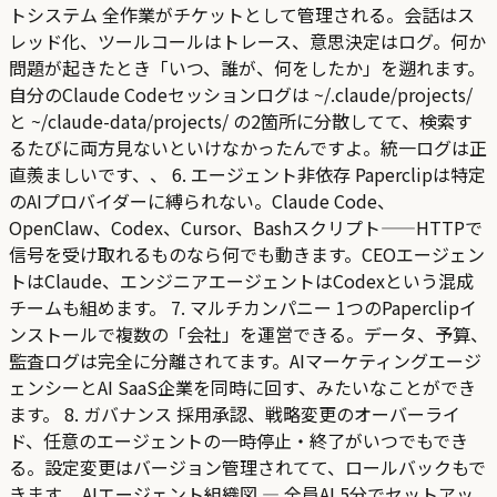
トシステム 全作業がチケットとして管理される。会話はス
レッド化、ツールコールはトレース、意思決定はログ。何か
問題が起きたとき「いつ、誰が、何をしたか」を遡れます。
自分のClaude Codeセッションログは ~/.claude/projects/
と ~/claude-data/projects/ の2箇所に分散してて、検索す
るたびに両方見ないといけなかったんですよ。統一ログは正
直羨ましいです、、 6. エージェント非依存 Paperclipは特定
のAIプロバイダーに縛られない。Claude Code、
OpenClaw、Codex、Cursor、Bashスクリプト——HTTPで
信号を受け取れるものなら何でも動きます。CEOエージェン
トはClaude、エンジニアエージェントはCodexという混成
チームも組めます。 7. マルチカンパニー 1つのPaperclipイ
ンストールで複数の「会社」を運営できる。データ、予算、
監査ログは完全に分離されてます。AIマーケティングエージ
ェンシーとAI SaaS企業を同時に回す、みたいなことができ
ます。 8. ガバナンス 採用承認、戦略変更のオーバーライ
ド、任意のエージェントの一時停止・終了がいつでもでき
る。設定変更はバージョン管理されてて、ロールバックもで
きます。 AIエージェント組織図 — 全員AI 5分でセットアッ