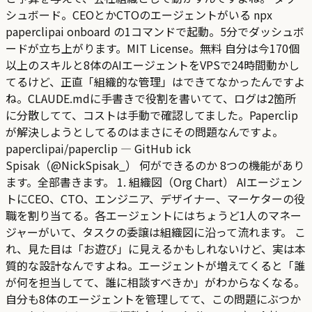
シュボード。CEOとかCTOのエージェントがいる npx
paperclipai onboard の1コマンドで起動。5分でダッシュボ
ードが立ち上がります。MIT License。無料 自分は今170個
以上のスキルと8体のAIエージェントをVPSで24時間動かし
てるけど、正直「組織的な管理」はできてなかったんですよ
ね。CLAUDE.mdに手書きで役割を書いてて、ログは2箇所
に分散してて、コストは手動で確認してました。Paperclip
が解決しようとしてるのはまさにその問題なんですよ。
paperclipai/paperclip — GitHub ick
Spisak（@NickSpisak_） 何ができるのか 8つの機能があり
ます。全部書きます。 1. 組織図（Org Chart） AIエージェン
トにCEO、CTO、エンジニア、デザイナー、マーケターの役
職を割り当てる。各エージェントにはちょうど1人のマネー
ジャーがいて、タスクの委譲は組織図に沿って流れます。 こ
れ、見た目は「お遊び」に見えるかもしれないけど、実は本
質的な設計なんですよね。エージェントが増えてくると「誰
が何を担当してて、誰に相談すべきか」がわからなくなる。
自分も8体のエージェントを管理してて、この問題にぶつか