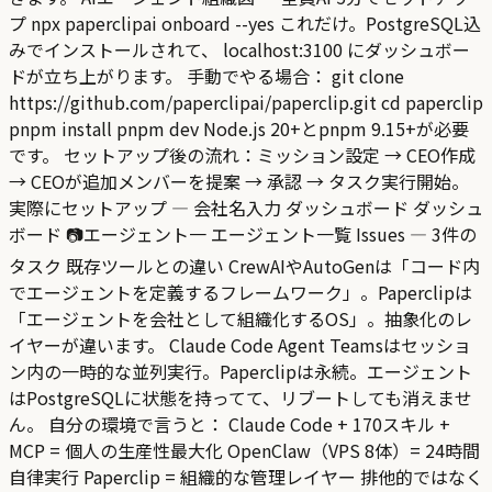
プ npx paperclipai onboard --yes これだけ。PostgreSQL込
みでインストールされて、 localhost:3100 にダッシュボー
ドが立ち上がります。 手動でやる場合： git clone
https://github.com/paperclipai/paperclip.git cd paperclip
pnpm install pnpm dev Node.js 20+とpnpm 9.15+が必要
です。 セットアップ後の流れ：ミッション設定 → CEO作成
→ CEOが追加メンバーを提案 → 承認 → タスク実行開始。
実際にセットアップ — 会社名入力 ダッシュボード ダッシュ
ボード 📷エージェント一 エージェント一覧 Issues — 3件の
タスク 既存ツールとの違い CrewAIやAutoGenは「コード内
でエージェントを定義するフレームワーク」。Paperclipは
「エージェントを会社として組織化するOS」。抽象化のレ
イヤーが違います。 Claude Code Agent Teamsはセッショ
ン内の一時的な並列実行。Paperclipは永続。エージェント
はPostgreSQLに状態を持ってて、リブートしても消えませ
ん。 自分の環境で言うと： Claude Code + 170スキル +
MCP = 個人の生産性最大化 OpenClaw（VPS 8体）= 24時間
自律実行 Paperclip = 組織的な管理レイヤー 排他的ではなく