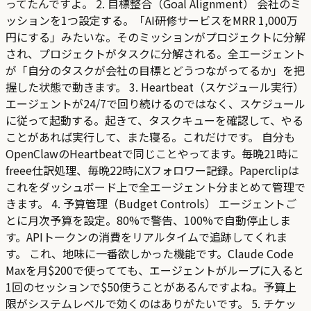
ってたんですよ。 2. 目標整合（Goal Alignment） 会社のミ
ッションを1つ設定する。「AI研修サービスをMRR 1,000万
円にする」みたいな。そのミッションがプロジェクトに分解
され、プロジェクトがタスクに分解される。全エージェント
が「自分のタスクが会社の目標とどうつながってるか」を把
握した状態で動きます。 3. Heartbeat（スケジュール実行）
エージェントが24/7で回り続けるのではなく、スケジュール
に従って起動する。起きて、タスクキューを確認して、やる
ことがあれば実行して、また寝る。これだけです。 自分も
OpenClawのHeartbeatで同じことやってます。毎晩21時に
freee仕訳処理、毎晩22時にXフォロワー記録。Paperclipは
これをダッシュボード上で全エージェント分まとめて管理で
きます。 4. 予算管理（Budget Controls） エージェントご
とに月次予算を設定。80%で警告、100%で自動停止しま
す。APIトークンの消費をリアルタイムで追跡してくれま
す。 これ、地味に一番欲しかった機能です。Claude Code
Maxを月$200で使ってても、エージェントがループに入ると
1回のセッションで$50使うことがあるんですよね。予算上
限がシステムレベルで効くのはありがたいです。 5. チケッ