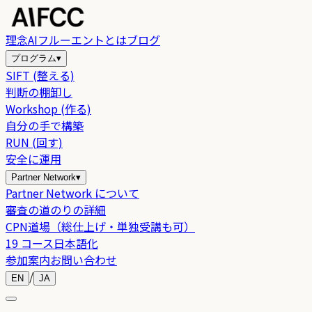
理念
AIフルーエントとは
ブログ
プログラム
▾
SIFT (整える)
判断の棚卸し
Workshop (作る)
自分の手で構築
RUN (回す)
安全に運用
Partner Network
▾
Partner Network について
審査の道のりの詳細
CPN道場（総仕上げ・単独受講も可）
19 コース日本語化
参加案内
お問い合わせ
/
EN
JA