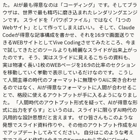
た。 AIが最も得意なのは「コーディング」です。そしてブラ
ウザは、世界で最も精巧に磨き込まれたレンダリングエンジ
ンです。 スライドを「パワポファイル」ではなく「1つの
Webサイト」として作ってしまえばいい。 そして、Claude
Codeが得意な記事構成を書かせ、それを16:9で画面送りで
きるWEBサイトとしてVive Codingさせてみたところ、今ま
で試してきたどのツールよりも綺麗なスライドが出来上がっ
たのです。 そう、実はスライドに見えるこちらの資料も、
実は物凄く長い1枚のWEBページを16:9の比率のセクション
を移動していく挙動で表示しているだけなのです。 こうし
て人間主導の時代のフォーマットに無理やりAIに突き合わせ
るのではなく、AIが得意なフォーマットに人間が合わせるこ
とで、格段に使えるアウトプットが手に入るようになりまし
た。 「人間時代のアウトプット形式を疑って、AIが得意な形
式に出力をずらす」というのは、スライドに限らずAI時代の
汎用的な設計思想だと言えます。 ぜひ皆さんもこのような
発想でスライド資料作りや、その他のアウトプット作成をAI
でアップデートしてみてください。 自分はこのような考え
方でスライド作成は今までのKeynoteから完全にClaude