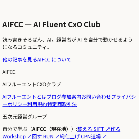
AIFCC — AI Fluent CxO Club
読み書きそろばん、AI。経営者が AI を自分で動かせるよう
になるコミュニティ。
他の記事を見る
AIFCC について
AIFCC
AIフルーエントCXOクラブ
AIフルーエントとは
ブログ
参加案内
お問い合わせ
プライバシ
ーポリシー
利用規約
特定商取引法
五次元経営グループ
自分で学ぶ（
AIFCC（現在地）
）:
整える SIFT
↗
作る
Workshop
↗
回す RUN
↗
総仕上げ CPN道場
↗