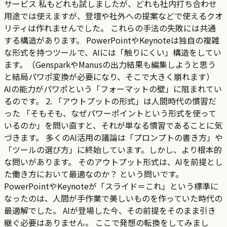
サービス 私もどれも試しましたが、どれも社内打ち合わせ
用途では使えますが、登壇や社外への提案などで使えるクオ
リティは作れませんでした。 これらの手法の失敗には共通
する構造があります。 PowerPointやKeynoteは独自の複雑
な形式を持つツールで、AIには「触りにくい」構造をしてい
ます。（GensparkやManusの出力結果も編集しようと思う
と結局パワポ変換が必要になり、そこで大きく崩れます）
AIの能力がパワポという「フォーマットの壁」に阻まれてい
るのです。 2. 「アウトプットの形式」は人間時代の慣習だ
った 「そもそも、なぜパワーポイントという形式を使って
いるのか」を問い直すと、それが単なる慣習であることに気
づきます。 多くのAI活用の議論は「プロンプトの書き方」や
「ツールの選び方」に終始しています。しかし、より根本的
な問いがあります。 そのアウトプット形式は、AIを前提とし
た働き方において最適なのか？ という問いです。
PowerPointやKeynoteが「スライド＝これ」という標準に
なったのは、人間が手作業で美しいものを作っていた時代の
最適解でした。 AIが登場した今、その前提をそのまま引き
継ぐ必要はありません。 ここで発想の転換をしてみまし