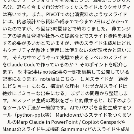
る分、恐らく今まで自分が作ってたスライドよりクオリティ
は高いです。 また、PIVOTでの出演資料のようなスライド
には、内容設計から資料作成までで今まで2日ほどかかって
いたのですが、今回は3時間ほどで終わりました。 非エンジ
ニアの場合は登壇や社外への提案などでスライド資料を用意
する必要が多いかと思いますが、巷のスライド生成AIはどれ
もクオリティが微妙で実用には使えないのが現状かと思いま
す。 そんな中でどうやって実戦で使えるレベルのスライド
をClaude Codeで作っているのか？ そのポイントを紹介し
ます。 ※ 本記事はnote記事の一部を編集して公開している
記事になります。note版はこちら。 1. AIスライドが「絶妙
にビミョー」になる、構造的な理由 「なぜかAIスライドは
絶妙にビミョーな出来になる」 まずこの問題から整理しま
す。 AIスライド生成の現状をざっと俯瞰すると、以下のよう
なツールや手法が一般的です。 AIでパワポを自動生成するツ
ール（python-pptx等） Markdownからスライドをつくるツ
ールのMarp Claude in PowerPoint / Copilot Gensparkや
Manusのスライド生成機能 Gammmaなどのスライド生成AI