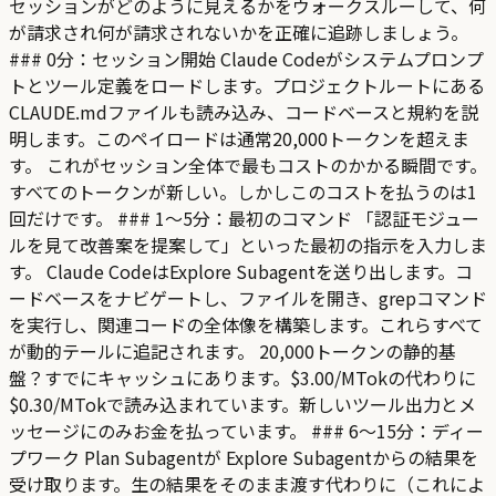
セッションがどのように見えるかをウォークスルーして、何
が請求され何が請求されないかを正確に追跡しましょう。
### 0分：セッション開始 Claude Codeがシステムプロンプ
トとツール定義をロードします。プロジェクトルートにある
CLAUDE.mdファイルも読み込み、コードベースと規約を説
明します。このペイロードは通常20,000トークンを超えま
す。 これがセッション全体で最もコストのかかる瞬間です。
すべてのトークンが新しい。しかしこのコストを払うのは1
回だけです。 ### 1〜5分：最初のコマンド 「認証モジュー
ルを見て改善案を提案して」といった最初の指示を入力しま
す。 Claude CodeはExplore Subagentを送り出します。コ
ードベースをナビゲートし、ファイルを開き、grepコマンド
を実行し、関連コードの全体像を構築します。これらすべて
が動的テールに追記されます。 20,000トークンの静的基
盤？すでにキャッシュにあります。$3.00/MTokの代わりに
$0.30/MTokで読み込まれています。新しいツール出力とメ
ッセージにのみお金を払っています。 ### 6〜15分：ディー
プワーク Plan Subagentが Explore Subagentからの結果を
受け取ります。生の結果をそのまま渡す代わりに（これによ