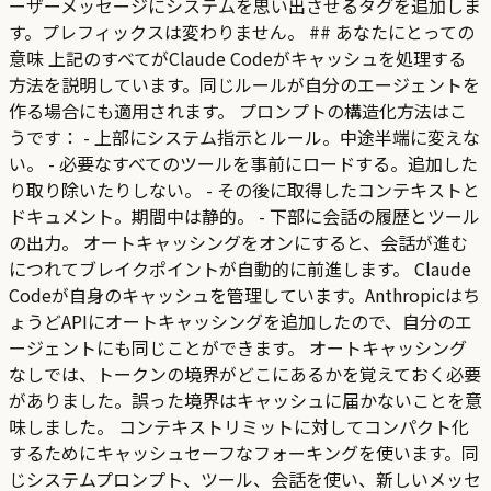
ーザーメッセージにシステムを思い出させるタグを追加しま
す。プレフィックスは変わりません。 ## あなたにとっての
意味 上記のすべてがClaude Codeがキャッシュを処理する
方法を説明しています。同じルールが自分のエージェントを
作る場合にも適用されます。 プロンプトの構造化方法はこ
うです： - 上部にシステム指示とルール。中途半端に変えな
い。 - 必要なすべてのツールを事前にロードする。追加した
り取り除いたりしない。 - その後に取得したコンテキストと
ドキュメント。期間中は静的。 - 下部に会話の履歴とツール
の出力。 オートキャッシングをオンにすると、会話が進む
につれてブレイクポイントが自動的に前進します。 Claude
Codeが自身のキャッシュを管理しています。Anthropicはち
ょうどAPIにオートキャッシングを追加したので、自分のエ
ージェントにも同じことができます。 オートキャッシング
なしでは、トークンの境界がどこにあるかを覚えておく必要
がありました。誤った境界はキャッシュに届かないことを意
味しました。 コンテキストリミットに対してコンパクト化
するためにキャッシュセーフなフォーキングを使います。同
じシステムプロンプト、ツール、会話を使い、新しいメッセ