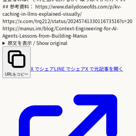
## 参考資料： https://www.dailydoseofds.com/p/kv-
caching-in-llms-explained-visually/
https://x.com/trq212/status/2024574133011673516?s=20
https://manus.im/blog/Context-Engineering-for-AI-
Agents-Lessons-from-Building-Manus
原文を表示 / Show original
X でシェア
LINE でシェア
X で元記事を開く
URLをコピー