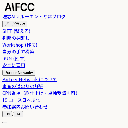
理念
AIフルーエントとは
ブログ
プログラム
▾
SIFT (整える)
判断の棚卸し
Workshop (作る)
自分の手で構築
RUN (回す)
安全に運用
Partner Network
▾
Partner Network について
審査の道のりの詳細
CPN道場（総仕上げ・単独受講も可）
19 コース日本語化
参加案内
お問い合わせ
/
EN
JA