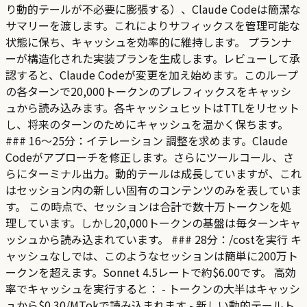
り動的テールが不必要に膨張する）、Claude Codeは簡潔な
サマリーを渡します。これによりサフィックスを管理可能な
状態に保ち、キャッシュを効率的に維持します。 プランナ
ーが構造化された実装プランを生成します。レビューして承
認すると、Claude Codeが変更を加え始めます。このループ
の各ターンで20,000トークンのプレフィックスをキャッシ
ュから読み込みます。各キャッシュヒットはTTLをリセット
し、将来のターンのためにキャッシュを温かく保ちます。
### 16〜25分：イテレーション 調整を求めます。Claude
Codeがアプローチを修正します。さらにツールコール、さ
らにターミナル出力。動的テールは成長していますが、これ
はセッション内の新しい固有のコンテンツのみを表していま
す。 この時点で、セッションは合計で数十万トークンを処
理しています。しかし20,000トークンの基盤は毎ターンキャ
ッシュから読み込まれています。 ### 28分：/costを実行 キ
ャッシュなしでは、このようなセッションは簡単に200万ト
ークンを超えます。Sonnet 4.5レートで約$6.00です。 高効
率でキャッシュを実行すると： - トークンの大半はキャッシ
ュから$0.30/MTokで読み込まれます - 新しい動的テールト