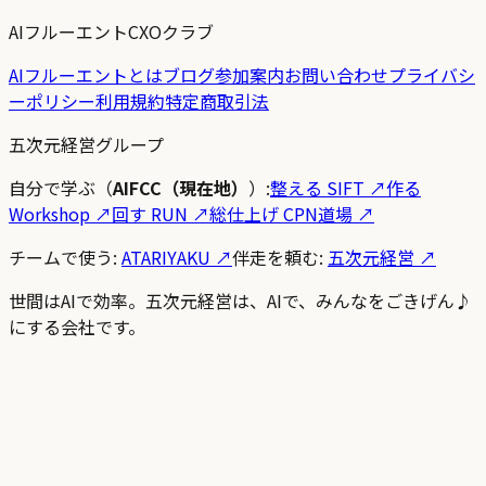
AIフルーエントCXOクラブ
AIフルーエントとは
ブログ
参加案内
お問い合わせ
プライバシ
ーポリシー
利用規約
特定商取引法
五次元経営グループ
自分で学ぶ（
AIFCC（現在地）
）:
整える SIFT
↗
作る
Workshop
↗
回す RUN
↗
総仕上げ CPN道場
↗
チームで使う:
ATARIYAKU ↗
伴走を頼む:
五次元経営 ↗
世間はAIで効率。五次元経営は、AIで、みんなをごきげん♪
にする会社です。