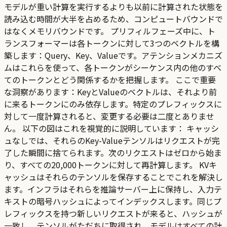
モデルが重い計算を実行するよりも以前に計算された状態を
読み込む時間が大半を占めるため、コンピュートバウンドで
はなくメモリバウンドです。 プリフィルフェーズ中に、ト
ランスフォーマーは各トークンに対して3つのベクトルを構
築します：Query、Key、Valueです。アテンションメカニズ
ムはこれらを使って、各トークンがシーケンス内の他のすべ
てのトークンとどう関係するかを把握します。 ここで重要
な洞察があります：KeyとValueのベクトルは、それより前
に来るトークンにのみ依存します。特定のプレフィックスに
対して一度計算されると、変更する必要は二度とありませ
ん。 以下の図はこれを視覚的に説明しています： キャッシ
ュなしでは、それらのKey-Valueテンソルはリクエストが完
了した瞬間に捨てられます。次のリクエストはゼロから始ま
り、すべての20,000トークンに対して再計算します。 KVキ
ャッシュはそれらのテンソルを保存することでこれを解決し
ます。インフラはそれらを推論サーバー上に保持し、入力テ
キストの暗号ハッシュによってインデックスします。同じプ
レフィックスを持つ新しいリクエストが来ると、ハッシュが
一致し、テンソルがただちに取得され、モデルはすべての計