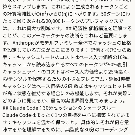
算をスキップします。 これにより生成されるトークンごと
の計算複雑性がO(n²)からO(n)に下がります。50ターンにわ
たって繰り返される20,000トークンのプレフィックスで
は、これは莫大な削減です。 ## 経済性 価格構造を理解する
ことが、このアーキテクチャの決断をこれほど重要にしま
す。 Anthropicがモデルファミリー全体でキャッシュの価格
を設定している方法がここにあります： 記憶すべき3つの数
字： - キャッシュリードのコストはベース入力価格の10%、
キャッシュから読み込まれるすべてのトークンが90%割引 -
キャッシュライトのコストはベース入力価格より25%高く、
KVテンソルを保存するための小さなプレミアム - 延長1時間
キャッシングはベース価格の2倍 数式はキャッシュヒット率
が高い状態を維持する場合にのみ機能します。それが実際に
どのように見えるか、最高の実世界例を見てみましょう。
## Claude Code：30分セッションのウォークスルー
Claude Codeはまったく1つの目標を中心に構築されていま
す：キャッシュを温かく保つこと。 具体的にそれが何を意
味するかを理解するために、典型的な30分のコーディング