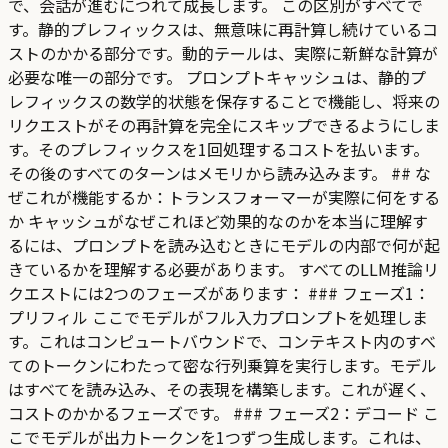
で、会話が進むにつれて成長します。 この区別がすべてで
す。静的プレフィックスは、無意味に再計算し続けているコ
ストのかかる部分です。動的テールは、実際に新鮮な計算が
必要な唯一の部分です。 プロンプトキャッシュは、静的プ
レフィックスの数学的状態を保存することで機能し、将来の
リクエストがその再計算を完全にスキップできるようにしま
す。そのプレフィックスを1回処理するコストを払います。
その後のすべてのターンはメモリから読み込みます。 ## な
ぜこれが機能するか：トランスフォーマーが実際に何をする
か キャッシュがなぜこれほど効果的なのかを本当に理解す
るには、プロンプトを読み込むときにモデルの内部で何が起
きているかを理解する必要があります。 すべてのLLM推論リ
クエストには2つのフェーズがあります： ### フェーズ1：
プリフィル ここでモデルがフル入力プロンプトを処理しま
す。これはコンピュートバウンドで、コンテキスト内のすべ
てのトークンにわたって密な行列乗算を実行します。モデル
はすべてを読み込み、その表現を構築します。これが遅く、
コストのかかるフェーズです。 ### フェーズ2：デコード こ
こでモデルが出力トークンを1つずつ生成します。これは、