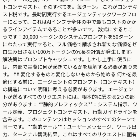
トコンテキスト。そのすべてを。毎ターン。 これがコンテキ
スト税です。長時間実行するエージェンティックワークフロ
ーにとって、これはAIインフラ全体の中で最もコストのかか
るラインアイテムであることが多いです。 数式にするとこ
うです：20,000トークンのシステムプロンプトを50ターン
にわたって実行すると、フル価格で請求され新たな価値をゼ
ロ生み出さない100万トークンの冗長な計算が発生します。
解決策はプロンプトキャッシュです。しかし上手に使うに
は、内部で実際に何が起きているかを理解する必要がありま
す。 ## 変化するものと変化しないものから始める 何かを最
適化する前に、エージェントのプロンプト（コンテキスト）
の構造について明確に考える必要があります。 エージェン
トが送るすべてのリクエストには、根本的に異なる2つの部
分があります： **静的プレフィックス**：システム指示、ツ
ール定義、プロジェクトコンテキスト、行動ガイドラインを
含みます。このコンテンツはセッションのすべてのターンで
同一です。 **動的テール**：ユーザーメッセージ、ツール出
力、ターミナル観測結果。これはすべてのリクエストに固有