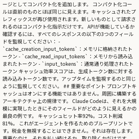
ージとしてコンパクト化を追加します。 コンパクト化コー
ルは直前のものとほぼ同じに見えます。キャッシュされたプ
レフィックスが再び使用されます。新しいものとして請求さ
れるのはコンパクト化指示だけです。 APIが機能しているか
確認するには、すべてのレスポンスの以下の3つのフィール
ドを監視してください： -
`cache_creation_input_tokens`：メモリに格納されたト
ークン - `cache_read_input_tokens`：メモリから読み込
まれたトークン - `input_tokens`：通常通り処理されたト
ークン キャッシュ効率スコアは、生成トークン数に対する
読み込みトークン数です。アップタイムを監視するのと同じ
ように監視してください。 ## 重要なポイント プロンプトキ
ャッシュはオンにする機能ではありません。周囲に構築する
アーキテクチャ上の規律です。 Claude Codeは、それを大規
模に実現したときにそのフィールドがどのように見えるかの
最良の例です。 キャッシュヒット率92%。コスト削減
81%。 これがエージェントを作るためのブループリントで
す。税金を無視することはできません。それは存在します。
重要なのは、それを払い続けるか、取り除くかだけです。