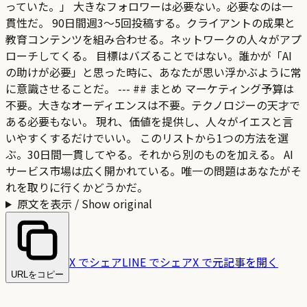
っていた。」 大きなフォロワーは必要ない。必要なのは一
貫性だ。 90日間週3〜5回投稿する。クライアントの成果と
教育コンテンツを組み合わせる。ネットワークの人々がアプ
ローチしてくる。 目標はバズることではない。誰かが「AI
の助けが必要」と思った時に、あなたが思い浮かぶように常
に意識させることだ。 --- ## まとめ マーケティング予算は
不要。大きなオーディエンスは不要。テクノロジーの天才で
ある必要もない。 現れ、価値を提供し、人々がイエスと言
いやすくするだけでいい。 このリストから1つの方法を選
ぶ。30日間一貫してやる。それから別のものを加える。 AI
サービス市場は広く開かれている。唯一の問題はあなたがそ
れを取りに行くかどうかだ。
原文を表示 / Show original
X でシェア
LINE でシェア
X で元記事を開く
URLをコピー