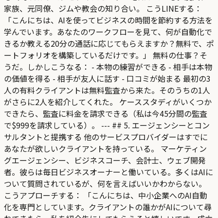
家族、元同僚、ジムや教会の知り合い。 こうLINEする：
「こんにちは、AIを使ってビジネスの時間を節約する方法を
学んでいます。あなたのワークフローを見て、何が自動化で
きるか教える20分の通話に応じてもらえますか？無料で、ポ
ートフォリオを構築しているだけです。」 無料の仕事？そ
うだ。しかしこうなる： - 本物の練習ができる - 相手は本物
の価値を得る - 相手が友人に話す - 口コミが始まる 最初の3
人の有料クライアントは無料監査から来た。そのうちの1人
がさらに2人を紹介してくれた。 ケーススタディがいくつか
できたら、監査に料金を請求できる（私は今45分間の監査
で$999を請求している）。 --- ## 5. エージェンシーとコン
サルタントと提携する 他のサービスプロバイダーはすでに
あなたが欲しいクライアントを持っている。 マーケティン
グエージェンシー、ビジネスコーチ、会計士、ウェブ開発
者。彼らは毎日ビジネスオーナーと働いている。多くはAIに
ついて質問されているが、何を言えばいいかわからない。
こうアプローチする： 「こんにちは、中小企業へのAI自動
化を専門としています。クライアントの誰かがAIについて尋