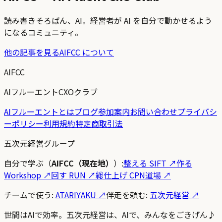
読み書きそろばん、AI。経営者が AI を自分で動かせるよう
になるコミュニティ。
他の記事を見る
AIFCC について
AIFCC
AIフルーエントCXOクラブ
AIフルーエントとは
ブログ
参加案内
お問い合わせ
プライバシ
ーポリシー
利用規約
特定商取引法
五次元経営グループ
自分で学ぶ（
AIFCC（現在地）
）:
整える SIFT
↗
作る
Workshop
↗
回す RUN
↗
総仕上げ CPN道場
↗
チームで使う:
ATARIYAKU ↗
伴走を頼む:
五次元経営 ↗
世間はAIで効率。五次元経営は、AIで、みんなをごきげん♪