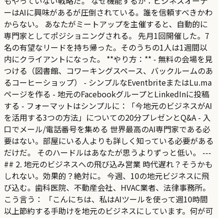
もやっていない戦略だ。 なぜ機能するか：ビジネスオーナ
ーはAIに興味があるが圧倒されている。誰を信頼すべきかわ
からない。 あなたがミートアップを主催すると、自動的に
専門家としてポジショニングされる。 先月1回開催した。7
名の有望なリードを持ち帰った。そのうちの1人は1週間以
内にクライアントになった。 **やり方：** - 無料の会場を見
つける（図書館、コワーキングスペース、バックルームのあ
るコーヒーショップ） - シンプルなEventbriteまたはLu.ma
ページを作る - 地元のFacebookグループとLinkedInに投稿
する - フォーマットはシンプルに：「今地元のビジネスがAI
を活用する3つの方法」についての20分プレゼンとQ&A - 入
口でメール/電話番号を集める 世界最高のAI専門家である必
要はない。部屋にいる人よりも詳しく知っている必要がある
だけだ。 そのハードルはあなたが思うよりずっと低い。 ---
## 2. 地元のビジネスへの飛び込み営業 時代遅れ？そうかも
しれない。効果的？絶対に。 今週、10の地元ビジネスに飛
び込む。歯科医院、不動産会社、HVAC業者、法律事務所。
こう言う： 「こんにちは、私はAIツールを使って週10時間
以上節約する手助けを地元のビジネスにしています。何が可