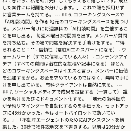
ねてきたら、私を紹介先にしてもらえると嬉しいです。成立
した案件には報酬をお分けします。」 これで誰も採用せず
に営業チームを持てる。 --- ## 6. コワーキングスペースで
「AI相談時間」を作る 地元のコワーキングスペースを見つけ
る。メンバー向けに毎週無料の「AI相談時間」を主催するこ
とを申し出る。 毎週木曜日2時間顔を出す。メンバーが質問
を持ち込む。その場で問題を解決する手助けをする。 **得
られること：** - 信頼性（常駐AIエキスパートになる） - ウ
ォームリード（すでに信頼している人々） - コンテンツアイ
デア（すべての質問は潜在的な投稿や記事になる） ほとん
どのコワーキングスペースはイエスと言う。メンバーに価値
を追加するから。お金を求めているのではなく、無料で手助
けを申し出ている。 有料クライアントは自然に来る。 ---
## 7. ソーシャルメディアで成果を投稿する（一貫して） 誰
かを助けるたびにドキュメント化する。 「地元の歯科医院
が予約リマインダーを自動化するのを手伝った。セットアッ
プに45分かかった。今はオートパイロットで動いてい
る。」 「不動産エージェントのためにAIアシスタントを構
築した。30秒で物件説明文を下書きする。以前は20分かか