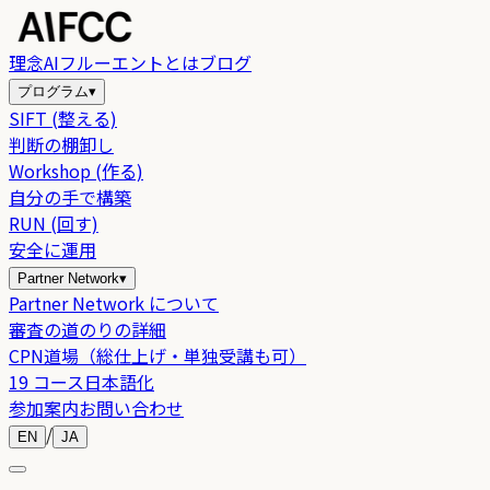
理念
AIフルーエントとは
ブログ
プログラム
▾
SIFT (整える)
判断の棚卸し
Workshop (作る)
自分の手で構築
RUN (回す)
安全に運用
Partner Network
▾
Partner Network について
審査の道のりの詳細
CPN道場（総仕上げ・単独受講も可）
19 コース日本語化
参加案内
お問い合わせ
/
EN
JA