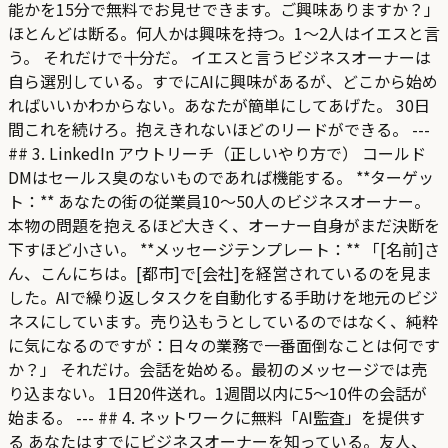
能かを15分で無料でお見せできます。ご興味ありますか？」
ほとんどは断る。何人かは興味を持つ。1〜2人はイエスと言
う。 それだけで十分だ。 イエスと言うビジネスオーナーは
自ら選別している。すでにAIに興味があるが、どこから始め
ればいいかわからない。あなたが簡単にしてあげた。 30日
間これを続けろ。抱えきれないほどのリードができる。 ---
## 3. LinkedIn アウトリーチ（正しいやり方で） コールド
DMはセールス臭のないものであれば機能する。 **ターゲッ
ト：** あなたの街の従業員10〜50人のビジネスオーナー。
本物の問題を抱えるほど大きく、オーナー自身がまだ決断を
下すほど小さい。 **メッセージテンプレート：** 「[名前]さ
ん、こんにちは。[都市]で[会社]を経営されているのを見ま
した。AIで繰り返しタスクを自動化する手助けを地元のビジ
ネスにしています。売り込もうとしているのではなく、純粋
に気になるのですが：日々の業務で一番面倒なことは何です
か？」 それだけ。会話を始める。最初のメッセージでは売
り込まない。 1日20件送れ。1週間以内に5〜10件の会話が
始まる。 --- ## 4. ネットワークに無料「AI監査」を提供す
る あなたはすでにビジネスオーナーを知っている。友人、