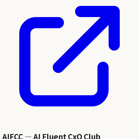
AIFCC — AI Fluent CxO Club